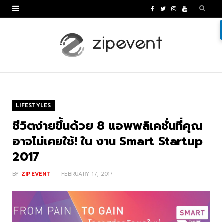
F
T
I
Y
a
w
n
o
c
i
s
u
e
t
t
T
b
t
a
u
o
e
g
b
LIFESTYLES
o
r
r
e
ชีวิตง่ายขึ้นด้วย 8 แอพพลิเคชั่นที่คุณ
k
a
อาจไม่เคยใช้! ใน งาน Smart Startup
2017
m
BY
ZIPEVENT
FEBRUARY 17, 2017