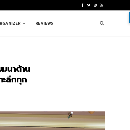
F
T
I
Y
a
w
n
o
ORGANIZER
REVIEWS
c
i
s
u
e
t
t
T
b
t
a
u
o
e
g
b
มมนาด้าน
o
r
r
e
าะลึกทุก
k
a
m