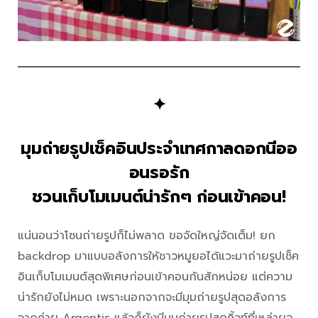
✦
มุมถ่ายรูปเช็คอินประจำเทศกาลดอกนีออ
อนรอรัก
ชวนเก็บโมเมนต์น่ารักๆ ก่อนเข้าคอน!
แน่นอนว่าโซนถ่ายรูปก็ไม่พลาด ขอจัดใหญ่จัดเต็ม! ยก
backdrop มาแบบอลังการให้ชาวหมูยอได้แวะมาถ่ายรูปเช็ค
อินเก็บโมเมนต์สุดพิเศษก่อนเข้าคอนกันสักหน่อย แต่ความ
น่ารักยังไม่หมด เพราะนอกจากจะมีมุมถ่ายรูปสุดอลังการ
จากค่าย Argentis แล้วก็ยังมีมุมถ่ายรูปสุดคิ้วท์ที่เหล่ายอ