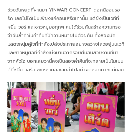
ช่วงวันหยุดที่ผ่านมา YINWAR CONCERT ดอกนีออนรอ
รัก เลยไม่ได้เป็นเพียงแค่คอนเสิร์ตเท่านั้น แต่ยังเป็นเวทีที่
หยิ่น วอร์ และชาวหมูยอทุกๆ คนได้ร่วมกันสร้างความทรง
จำอันล้ำค่าในค่ำคืนที่มีความหมายไปด้วยกัน ทั้งสองนัก
แสดงหนุ่มคู่ใจที่กำลังเปล่งประกายอย่างสว่างไสวอยู่บนเวที
และชาวหมูยอที่กำลังเบ่งบานจากรอยยิ้มอันสวยงามที่มา
จากหัวใจ บอกเลยว่านี่คงเป็นสองค่ำคืนที่จะกลายเป็นโมเมน
ต์ที่หยิ่น วอร์ และเหล่ายอจะจดจำไปอย่างตลอดกาลแน่นอน