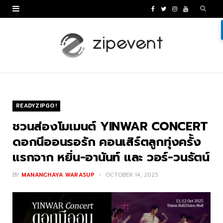
F
T
I
Y
a
w
n
o
c
i
s
u
e
t
t
T
b
t
a
u
o
e
g
b
READYZIPGO!
o
r
r
e
ชวนส่องโมเมนต์ YINWAR CONCERT
k
a
ดอกนีออนรอรัก คอนเสิร์ตลูกทุ่งครั้ง
แรกจาก หยิ่น-อานันท์ และ วอร์-วนรัตน์
m
BY
MANANCHAYA WARASUP
OCTOBER 14, 2025