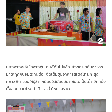
นอกจากจะอิ่มใจจากซุ้มเกมส์กันไปแล้ว ยังขอยกซุ้มอาหาร
มาให้ทุกคนอิ่มใจกันต่อ! จัดเต็มซุ้มอาหารสไตล์ไทยๆ สุด
คลาสสิก ชวนให้รู้สึกเหมือนได้ย้อนวัยกลับไปเป็นเด็กอีกครั้ง
ทั้งขนมสายไหม โรตี และน้ำโซดาจรวด