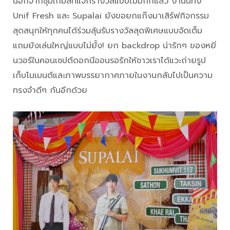
นอกจากซุ้มเกมส์ที่แจกรางวัลแบบไม่มีกั๊กแล้ว งานนี้ทั้ง
Unif Fresh และ Supalai ยังขอยกแก๊งมาเสิร์ฟกิจกรรม
สุดสนุกให้ทุกคนได้ร่วมลุ้นรับรางวัลสุดพิเศษแบบจัดเต็ม
แถมยังเล่นใหญ่แบบไม่ยั้ง! ยก backdrop น่ารักๆ ของหยิ่
นวอร์ในคอนเซปต์ดอกนีออนรอรักให้ชาวเราได้แวะถ่ายรูป
เก็บโมเมนต์และภาพบรรยากาศภายในงานกลับไปเป็นความ
ทรงจำดีๆ กันอีกด้วย