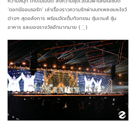
ความสนุก เก็บโมเมนต์ ส่งความสุขไว้ในใจผ่านคอนเซ็ปต์
‘ดอกนีออนรอรัก’ เล่าเรื่องราวความรักผ่านบทเพลงและโชว์
ต่างๆ สุดอลังการ พร้อมจัดเต็มกิจกรรม ซุ้มเกมส์ ซุ้ม
อาหาร และของรางวัลอีกมากมาย ( ¨̮ )