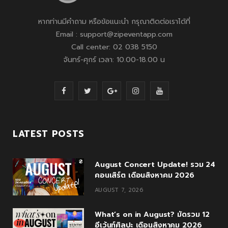
หากท่านมีคำถาม หรือข้อแนะนำ กรุณาติดต่อเราได้ที่
Email : support@zipeventapp.com
Call center: 02 038 5150
จันทร์-ศุกร์ เวลา: 10.00-18.00 น
F
T
G
I
Y
a
w
o
n
o
c
i
o
s
u
LATEST POSTS
e
t
g
t
T
August Concert Update! รวม 24
b
t
l
a
u
คอนเสิร์ต เดือนสิงหาคม 2026
o
e
e
g
b
AUGUST 7, 2026
o
r
P
r
e
What’s on in August? มัดรวม 12
k
l
a
อีเว้นท์ศิลปะ เดือนสิงหาคม 2026