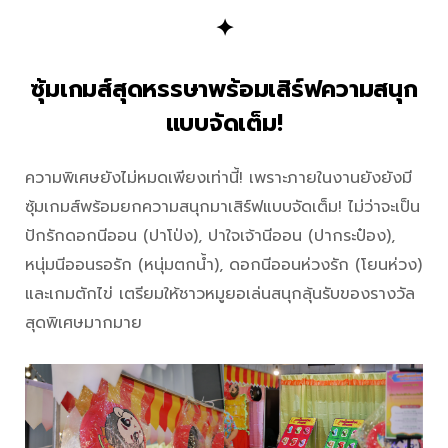
✦
ซุ้มเกมส์สุดหรรษาพร้อมเสิร์ฟความสนุก
แบบจัดเต็ม!
ความพิเศษยังไม่หมดเพียงเท่านี้! เพราะภายในงานยังยังมี
ซุ้มเกมส์พร้อมยกความสนุกมาเสิร์ฟแบบจัดเต็ม! ไม่ว่าจะเป็น
ปักรักดอกนีออน (ปาโป่ง), ปาใจเจ้านีออน (ปากระป๋อง),
หนุ่มนีออนรอรัก (หนุ่มตกน้ำ), ดอกนีออนห่วงรัก (โยนห่วง)
และเกมตักไข่ เตรียมให้ชาวหมูยอเล่นสนุกลุ้นรับของรางวัล
สุดพิเศษมากมาย