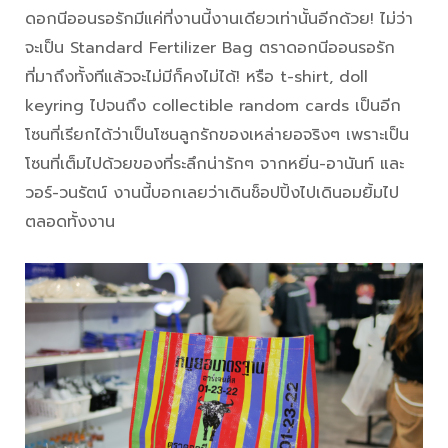
ดอกนีออนรอรักมีแค่ที่งานนี้งานเดียวเท่านั้นอีกด้วย! ไม่ว่า
จะเป็น Standard Fertilizer Bag ตราดอกนีออนรอรัก
ที่มาถึงทั้งทีแล้วจะไม่มีก็คงไม่ได้! หรือ t-shirt, doll
keyring ไปจนถึง collectible random cards เป็นอีก
โซนที่เรียกได้ว่าเป็นโซนลูกรักของเหล่ายอจริงๆ เพราะเป็น
โซนที่เต็มไปด้วยของที่ระลึกน่ารักๆ จากหยิ่น-อานันท์ และ
วอร์-วนรัตน์ งานนี้บอกเลยว่าเดินช็อปปิ้งไปเดินอมยิ้มไป
ตลอดทั้งงาน