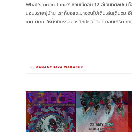
What’s on in June? ชวนเช็คอิน 12 อีเว้นท์ศิลปะ เดือ
นอนเฉาอยู่บ้าน เราก็ขอแวะมาชวนไปเดินเล่นเดินชม อีเว
เคย คัดมาให้ทั้งนิทรรศการศิลปะ อีเว้นท์ คอนเสิร์ต 
By
MANANCHAYA WARASUP