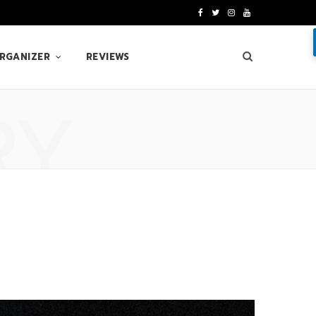
F
T
I
Y
a
w
n
o
ORGANIZER
REVIEWS
c
i
s
u
e
t
t
T
RY
b
t
a
u
o
e
g
b
o
r
r
e
k
a
m