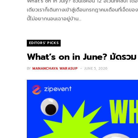
What’s on in July? ชวนเช็คอิน 12 อีเว้นท์ศิลปะ
เดียวเราก็เดินทางเข้าสู่เดือนกรกฎาคมเดือนที่เจ็ดของปี
นี้ไม่อยากนอนเฉาอยู่บ้าน…
EDITORS' PICKS
What’s on in June? มัดรวม 1
BY
MANANCHAYA WARASUP
JUNE 5, 2026