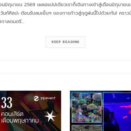
นมิถุนายน 2569 เผลอแปปเดียวเราก็เดินทางเข้าสู่เดือนมิถุนายนเดือ
้นท์ศิลปะ ต้อนรับลมเย็นๆ ของการก้าวสู่ฤดูฝนนี้ไปด้วยกัน! คราวนี้
เทศกาลดนตรี…
KEEP READING