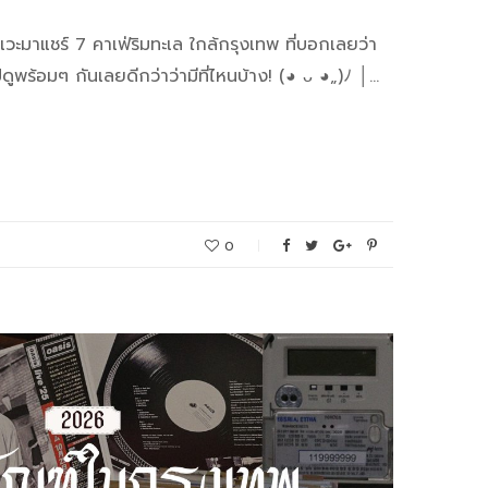
าแวะมาแชร์ 7 คาเฟ่ริมทะเล ใกล้กรุงเทพ ที่บอกเลยว่า
ดูพร้อมๆ กันเลยดีกว่าว่ามีที่ไหนบ้าง! (◕ ᴗ ◕„)ﾉ │…
0