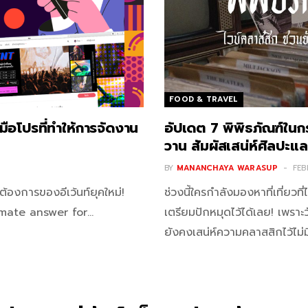
FOOD & TRAVEL
ือโปรที่ทำให้การจัดงาน
อัปเดต 7 พิพิธภัณฑ์ใน
วาน สัมผัสเสน่ห์ศิลปะ
BY
MANANCHAYA WARASUP
FEB
องการของอีเว้นท์ยุคใหม่!
ช่วงนี้ใครกำลังมองหาที่เที่ยวท
imate answer for…
เตรียมปักหมุดไว้ได้เลย! เพราะ
ยังคงเสน่ห์ความคลาสสิกไว้ไม่มี