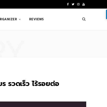
F
T
I
Y
a
w
n
o
ORGANIZER
REVIEWS
c
i
s
u
e
t
t
T
RY
b
t
a
u
o
e
g
b
o
r
r
e
k
a
m
ร รวดเร็ว ไร้รอยต่อ