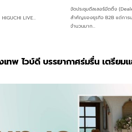
จัดประชุมดีลเลอร์มีตติ้ง (D
สำคัญของธุรกิจ B2B แต่การบริ
I HIGUCHI LIVE…
จำนวนมาก…
ุงเทพ ไวบ์ดี บรรยากาศร่มรื่น เตรียมแ