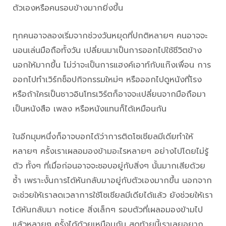
ตัวเองหรือคนรอบข้างมากยิ่งขึ้น
ทุกคนอาจลองเริ่มจากช่วงวันหยุดที่ปกติหลายๆ คนอาจจะ
นอนเล่นมือถือทั้งวัน เปลี่ยนมาเป็นการออกไปใช้ชีวิตข้าง
นอกให้มากขึ้น ไม่ว่าจะเป็นการแฮงค์เอาท์กับแก๊งเพื่อน การ
ออกไปทำเวิร์กช็อปกิจกรรมใหม่ๆ หรือออกไปดูหนังที่โรง
หรือถ้าใครเป็นชาวอินโทรเวิร์ตก็อาจจะเปลี่ยนจากมือถือมา
เป็นหนังสือ เพลง หรือหนังแทนก็ได้เหมือนกัน
ในอีกมุมหนึ่งก็อาจบอกได้ว่าการติดโซเชียลมีเดียทำให้
หลายๆ ครั้งเราเผลอมองข้ามอะไรหลายๆ อย่างไปโดยไม่รู้
ตัว ทั้งๆ ที่เมื่อก่อนอาจจะชอบอยู่กับสิ่งๆ นั้นมากเสียด้วย
ซ้ำ เพราะงั้นการได้หันกลับมาอยู่กับตัวเองมากขึ้น นอกจาก
จะช่วยให้เราลดเวลาการใช้โซเชียลมีเดียได้แล้ว ยังช่วยให้เรา
ได้หันกลับมา notice สิ่งเล็กๆ รอบตัวที่เผลอมองข้ามไป
แล้วหลายๆ ครั้งได้ด้วยเหมือนกัน สุดท้ายนี้เราเลยอยาก