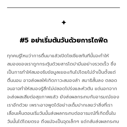
✦
#5 อย่าเริ่มต้นวันด้วยการไถฟีด
ทุกคนรู้ไหมว่าการตื่นมาแล้วเปิดโซเชียลทันทีนั้นจะทำให้
สมองของเราถูกกระตุ้นด้วยสารโดปามีนอย่างรวดเร็ว ซึ่ง
เป็นการทำให้สมองรับข้อมูลเยอะเกินไปโดยไม่จำเป็นตั้งแต่
ตื่นนอน อาจส่งผลให้เกิดภาวะสมองล้า สมาธิสั้นลง ตลอด
จนอาจทำให้สมองรู้สึกไม่ปลอดโปร่งและหัวตัน แต่นอกจาก
จะส่งผลเสียต่อสุขภาพแล้ว ยังส่งผลกระทบกับอารมณ์ของ
เราอีกด้วย เพราะอาจพูดได้อย่างเต็มปากเลยว่าสิ่งที่เรา
เลื่อนเห็นตอนเริ่มวันนั้นส่งผลกระทบต่ออารมณ์ที่เกิดขึ้นใน
วันนั้นได้โดยตรง ถึงแม้จะเป็นจุดเล็กๆ แต่กลับส่งผลกระทบ