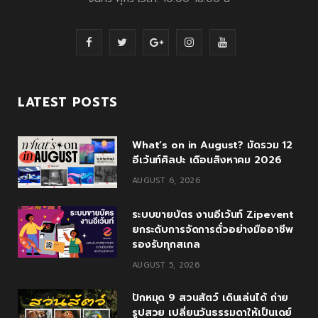
F
T
G
I
Y
a
w
o
n
o
c
i
o
s
u
LATEST POSTS
e
t
g
t
T
What’s on in August? มัดรวม 12
b
t
l
a
u
อีเว้นท์ศิลปะ เดือนสิงหาคม 2026
o
e
e
g
b
AUGUST 6, 2026
o
r
P
r
e
ระบบขายบัตร งานอีเว้นท์ Zipevent
k
l
a
ยกระดับการจัดการตั๋วอย่างมืออาชีพ
รองรับทุกสเกล
u
m
AUGUST 5, 2026
s
ปักหมุด 9 สวนสัตว์ เดินเล่นได้ ถ่าย
รูปสวย เปลี่ยนวันธรรมดาให้เป็นเดย์