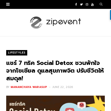
F
T
I
Y
a
w
n
o
c
i
s
u
e
t
t
T
b
t
a
u
o
e
g
b
LIFESTYLES
o
r
r
e
แชร์ 7 ทริค Social Detox ชวนพักใจ
k
a
จากโซเชียล ดูแลสุขภาพจิต ปรับชีวิตให้
สมดุล!
m
BY
MANANCHAYA WARASUP
JUNE 22, 2026