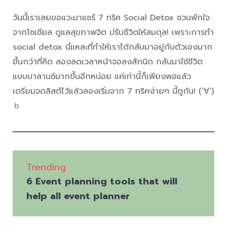
วันนี้เราเลยขอแวะมาแชร์ 7 ทริค Social Detox ชวนพักใจ
จากโซเชียล ดูแลสุขภาพจิต ปรับชีวิตให้สมดุล! เพราะการทำ
social detox นี่แหละที่ทำให้เราได้กลับมาอยู่กับตัวเองมาก
ขึ้นกว่าที่คิด ลองลดเวลาหน้าจอลงสักนิด กลับมาใช้ชีวิต
แบบบาลานซ์มากขึ้นอีกหน่อย แค่เท่านี้ก็เพียงพอแล้ว
เตรียมจดลิสต์ไว้แล้วลองเริ่มจาก 7 ทริคง่ายๆ นี้ดูกัน! (´∀`)
ｂ
Trending
6 Event planning tools that will
help all event planner