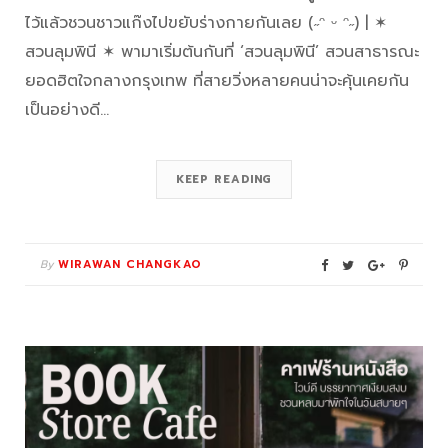
ไว้แล้วชวนชาวแก๊งไปขยับร่างกายกันเลย (˶ᵔ ᵕ ᵔ˶) | ✶
สวนลุมพินี ✶ พามาเริ่มต้นกันที่ ‘สวนลุมพินี’ สวนสาธารณะ
ยอดฮิตใจกลางกรุงเทพ ที่สายวิ่งหลายคนน่าจะคุ้นเคยกัน
เป็นอย่างดี…
KEEP READING
By
WIRAWAN CHANGKAO