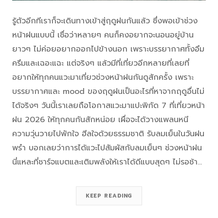
รู้ตัวอีกทีเราก็จะเดินทางเข้าสู่ฤดูฝนกันแล้ว ซึ่งพอเข้าช่วง
หน้าฝนแบบนี้ เชื่อว่าหลายๆ คนก็คงอยากจะนอนอยู่บ้าน
ยาวๆ ไม่ค่อยอยากออกไปข้างนอก เพราะบรรยากาศทั้งอึม
ครึมและเฉอะแฉะ แต่จริงๆ แล้วมีที่เที่ยวอีกหลายที่เลยที่
อยากให้ทุกคนแวะมาเที่ยวช่วงหน้าฝนกันดูสักครั้ง เพราะ
บรรยากาศและ mood ของฤดูฝนเป็นอะไรที่หาจากฤดูอื่นไม่
ได้จริงๆ วันนี้เราเลยถือโอกาสแวะมาแปะพิกัด 7 ที่เที่ยวหน้า
ฝน 2026 ให้ทุกคนกันสักหน่อย เผื่อจะได้วางแพลนหนี
ความวุ่นวายไปพักใจ ฮีลใจด้วยธรรมชาติ รับลมเย็นในวันฝน
พรำ บอกเลยว่าการได้แวะไปสัมผัสกับลมเย็นๆ ช่วงหน้าฝน
นี่แหละที่ชาร์จแบตและเติมพลังให้เราได้ดีแบบสุดๆ ไม่รอช้า…
KEEP READING