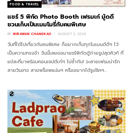
FOOD & TRAVEL
แชร์ 5 พิกัด Photo Booth เฟรมเก๋ มู้ดดี
ชวนเก็บเป็นเมมโมรี่กับคนพิเศษ
BY
WIRAWAN CHANGKAO
AUGUST 3, 2026
วันที่ได้ไปเที่ยวกับคนพิเศษ ก็อยากเก็บทุกโมเมนต์ดีๆ ไว้
เป็นความทรงจำ วันนี้เลยขอมาแชร์พิกัดตู้ถ่ายรูปสุดคิวท์ ที่
แต่ละที่มาพร้อมคอนเซปต์เก๋ๆ ไม่ซ้ำกัน! จะสายเฟรมน่ารัก
สายวินเทจ สายพร็อพแน่นๆ หรืออยากได้รูปชิคๆ…