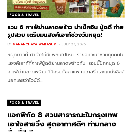
FOOD & TRAVEL
รวม 6 คาเฟ่ย่านลาดพร้าว น่าเช็คอิน มู้ดดี ถ่าย
รูปสวย เตรียมแฮงค์เอาท์ช่วงวันหยุด!
BY
MANANCHAYA WARASUP
JULY 27, 2026
หยุดยาวนี้ ถ้ายังไม่มีแพลนไปไหน เราขอแวะมาชวนทุกคนไป
แฮงค์เอาท์ที่คาเฟ่มู้ดดีย่านลาดพร้าวกัน! รอบนี้ปักหมุด 6
คาเฟ่ย่านลาดพร้าว ที่มีครบทั้งกาแฟ เบเกอรี่ และมุมนั่งชิลล์
บอกเลยว่าไวบ์ดี…
FOOD & TRAVEL
แจกพิกัด 8 สวนสาธารณะในกรุงเทพ
เอาใจสายวิ่ง สูดอากาศดีๆ ท่ามกลาง