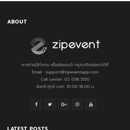
ABOUT
หากท่านมีคำถาม หรือข้อแนะนำ กรุณาติดต่อเราได้ที่
Email : support@zipeventapp.com
Call center: 02 038 5150
จันทร์-ศุกร์ เวลา: 10.00-18.00 น
F
T
G
I
Y
a
w
o
n
o
c
i
o
s
u
LATEST POSTS