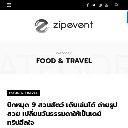
F
T
I
Y
a
w
n
o
c
i
s
u
e
t
t
T
ATEGO
b
t
a
u
CATEGORY
o
e
g
b
FOOD & TRAVEL
o
r
r
e
k
a
m
FOOD & TRAVEL
ปักหมุด 9 สวนสัตว์ เดินเล่นได้ ถ่ายรูป
สวย เปลี่ยนวันธรรมดาให้เป็นเดย์
ทริปฮีลใจ