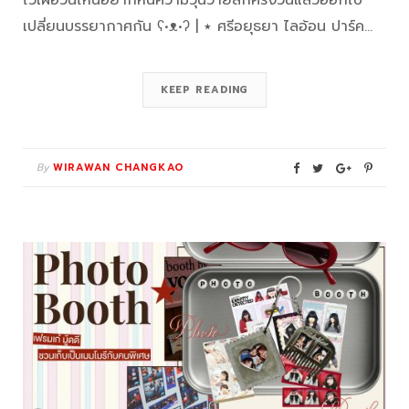
ไว้เผื่อวันไหนอยากหนีความวุ่นวายสักครึ่งวันแล้วออกไป
เปลี่ยนบรรยากาศกัน ʕ•ᴥ•ʔ | ٭ ศรีอยุธยา ไลอ้อน ปาร์ค…
KEEP READING
By
WIRAWAN CHANGKAO