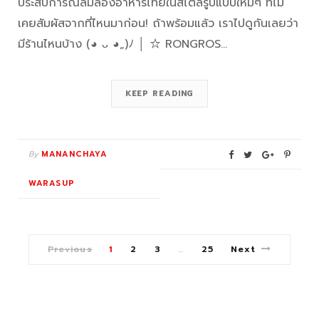
ประสบการณ์ลิ้มลองอาหารไทยในสไตล์รูปแบบใหม่ๆ ที่ไม่
เคยสัมผัสจากที่ไหนมาก่อน! ถ้าพร้อมแล้ว เราไปดูกันเลยว่า
มีร้านไหนบ้าง (◕ ᴗ ◕„)ﾉ │ ☆ RONGROS…
KEEP READING
By
MANANCHAYA
WARASUP
Previous
1
2
3
25
Next
…