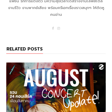
แฟชั่น รักการแต่งตัว มีความสุขเวลาได้สร้างงานไลฟ์สไตล์
งานรีวิว งานพากย์เสียง พร้อมครีเอทเรื่องราวสนุกๆ ให้ติดหู
คนอ่าน
F
I
a
n
c
s
e
t
b
a
o
g
RELATED POSTS
o
r
k
a
m