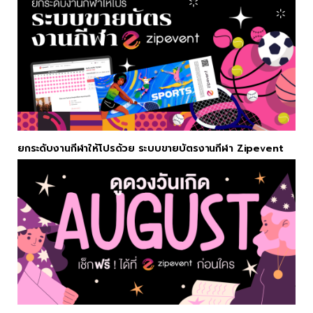
ยกระดับงานกีฬาให้โปรด้วย ระบบขายบัตรงานกีฬา Zipevent