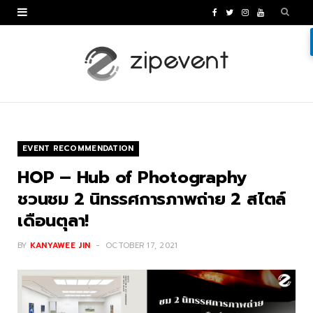
F
T
I
Y
a
w
n
o
c
i
s
u
e
t
t
T
b
t
a
u
o
e
g
b
EVENT RECOMMENDATION
o
r
r
e
HOP – Hub of Photography
k
a
ชวนชม 2 นิทรรศการภาพถ่าย 2 สไตล์
เดือนตุลา!
m
BY
KANYAWEE JIN
OCTOBER 17, 2021