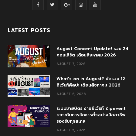
F
T
G
I
Y
a
w
o
n
o
c
i
o
s
u
LATEST POSTS
e
t
g
t
T
August Concert Update! รวม 24
b
t
l
a
u
คอนเสิร์ต เดือนสิงหาคม 2026
o
e
e
g
b
AUGUST 7, 2026
o
r
P
r
e
What’s on in August? มัดรวม 12
k
l
a
อีเว้นท์ศิลปะ เดือนสิงหาคม 2026
u
m
AUGUST 6, 2026
s
ระบบขายบัตร งานอีเว้นท์ Zipevent
ยกระดับการจัดการตั๋วอย่างมืออาชีพ
รองรับทุกสเกล
AUGUST 5, 2026