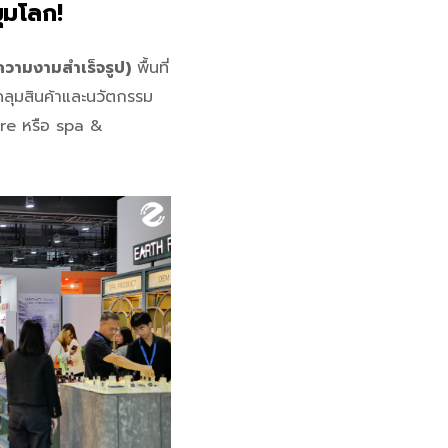
ุมโลก!
วามงามสำเร็จรูป)
พื้นที่
คลุมสินค้าและนวัตกรรม
are หรือ spa &