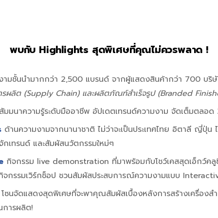
พบกับ Highlights สุดพิเศษที่คุณไม่ควรพลาด !
มชั้นนำมากกว่า 2,500 แบรนด์ จากผู้แสดงสินค้ากว่า 700 บริษั
การผลิต (Supply Chain) และผลิตภัณฑ์สำเร็จรูป (Branded Finis
ีสัมมนาความรู้ระดับมืออาชีพ อัปเดตเทรนด์ความงาม จัดเต็มตลอด 3
s
ด้านความงามจากนานาชาติ ไม่ว่าจะเป็นประเทศไทย อิตาลี ญี่ปุ่น ไต
้จักเทรนด์ และสัมผัสนวัตกรรมใหม่ๆ
e
กิจกรรม live demonstration ที่มาพร้อมกับโชว์เคสสุดเอ็กว์คลู
ิจกรรมเวิร์กช็อป ชวนสัมผัสประสบการณ์ความงามแบบ Interacti
โซนจัดแสดงสุดพิเศษที่จะพาคุณสัมผัสเบื้องหลังการสร้างเครื่องสำอ
นการผลิต!