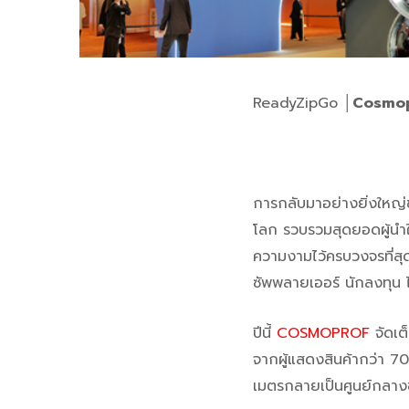
ReadyZipGo │
Cosmop
การกลับมาอย่างยิ่งให
โลก รวบรวมสุดยอดผู้น
ความงามไว้ครบวงจรที่สุ
ซัพพลายเออร์ นักลงทุน
ปีนี้
COSMOPROF
จัดเต
จากผู้แสดงสินค้ากว่า 70
เมตรกลายเป็นศูนย์กลาง