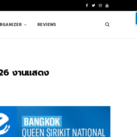
F
T
I
Y
a
w
n
o
ORGANIZER
REVIEWS
c
i
s
u
e
t
t
T
b
t
a
u
o
e
g
b
026 งานแสดง
o
r
r
e
k
a
m