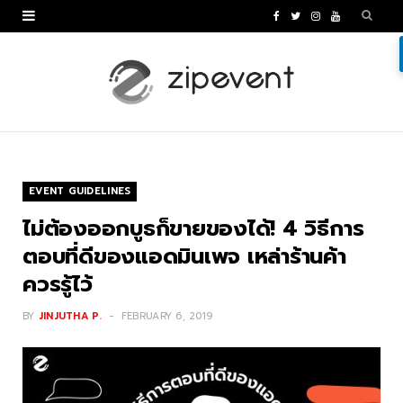
F
T
I
Y
a
w
n
o
c
i
s
u
e
t
t
T
b
t
a
u
o
e
g
b
EVENT GUIDELINES
o
r
r
e
ไม่ต้องออกบูธก็ขายของได้! 4 วิธีการ
k
a
ตอบที่ดีของแอดมินเพจ เหล่าร้านค้า
ควรรู้ไว้
m
BY
JINJUTHA P.
FEBRUARY 6, 2019