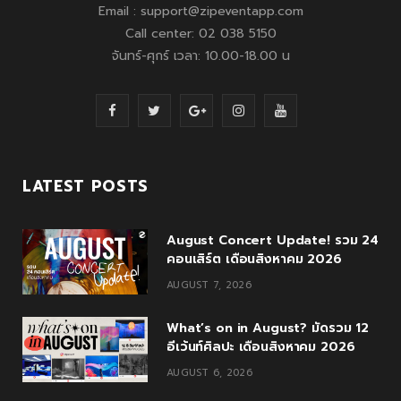
Email : support@zipeventapp.com
Call center: 02 038 5150
จันทร์-ศุกร์ เวลา: 10.00-18.00 น
F
T
G
I
Y
a
w
o
n
o
c
i
o
s
u
LATEST POSTS
e
t
g
t
T
August Concert Update! รวม 24
b
t
l
a
u
คอนเสิร์ต เดือนสิงหาคม 2026
o
e
e
g
b
AUGUST 7, 2026
o
r
P
r
e
What’s on in August? มัดรวม 12
k
l
a
อีเว้นท์ศิลปะ เดือนสิงหาคม 2026
u
m
AUGUST 6, 2026