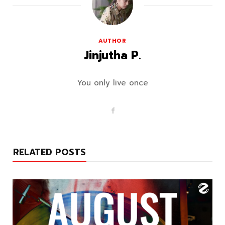
AUTHOR
Jinjutha P.
You only live once
F
a
c
e
b
o
RELATED POSTS
o
k