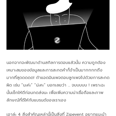
นอกจากจะพัฒนาด้านสกิลการตอบแล้วนั้น ความถูกต้อง
เหมาะสมของข้อมูลและการสะกดคำก็จำเป็นมากกกกถึง
มากที่สุดดดดด! ถ้าแอดมินเพจตอบลูกเพจไปด้วยการสะกด
ผิด เช่น “นะค่ะ” “น่ะคะ” บอกเลยว่า … จบบบบบ ! เพราะฉะ
นั้นเช็กให้ดีก่อนกดส่งนะ เพื่อเพิ่มความน่าเชื่อถือและภาพ
ลักษณ์ที่ดีให้กับแบรนด์ของเราเอง
เอาล่ะ 4 สิ่งสำคัญเหล่านี้เป็นสิ่งที่ Zipevent อยากแนะนำ