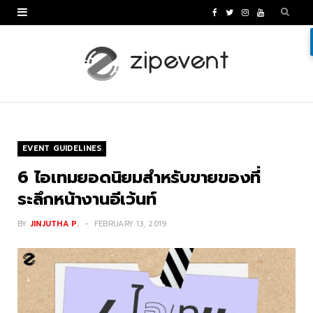
F
T
I
Y
a
w
n
o
c
i
s
u
e
t
t
T
b
t
a
u
o
e
g
b
EVENT GUIDELINES
o
r
r
e
6 ไอเทมยอดนิยมสำหรับขายของที่
k
a
ระลึกหน้างานอีเว้นท์
m
BY
JINJUTHA P.
FEBRUARY 13, 2019