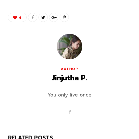
4
AUTHOR
Jinjutha P.
You only live once
F
a
c
e
b
o
RELATED POSTS
o