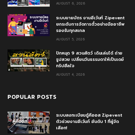
o
e
e
g
b
AUGUST 6, 2026
o
r
P
r
e
ระบบขายบัตร งานอีเว้นท์ Zipevent
k
l
a
ยกระดับการจัดการตั๋วอย่างมืออาชีพ
รองรับทุกสเกล
u
m
AUGUST 5, 2026
s
ปักหมุด 9 สวนสัตว์ เดินเล่นได้ ถ่าย
รูปสวย เปลี่ยนวันธรรมดาให้เป็นเดย์
ทริปฮีลใจ
AUGUST 4, 2026
POPULAR POSTS
ระบบลงทะเบียนตู้คีออส Zipevent
ตัวช่วยงานอีเว้นท์ อันดับ 1 ที่ผู้จัด
เลือก!