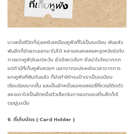
บางครั้งชีวิตก็ยุ่งเหยิงเหมือนหูฟังที่ไม่เป็นระเบียบ พันแล้ว
พันอีกก็ยังแกะออกมาไม่ได้ หลายคนคงเคยหงุดหงิดใจกับ
การแกะหูฟังในแต่ละวัน ยิ่งจังหวะรีบๆ ยิ่งน่าโมโหมากกก
แต่ถ้ามีที่เก็บหูฟังสวยๆ นอกจากจะประหยัดเวลาจากการ
แกะหูฟังที่พันกันแล้ว ก็ยังทำให้กระเป๋าเราเป็นระเบียบ
เรียบร้อยมากขึ้น และเป็นอีกหนึ่งแอคเซสซอรี่ที่ควรมีติดตัว
ลองเอาไปเป็นอีกหนึ่งตัวเลือกในการแจกของที่ระลึกก็เริ่
ดอยู่นะเนี่ย
6. ที่เก็บบัตร ( Card Holder )