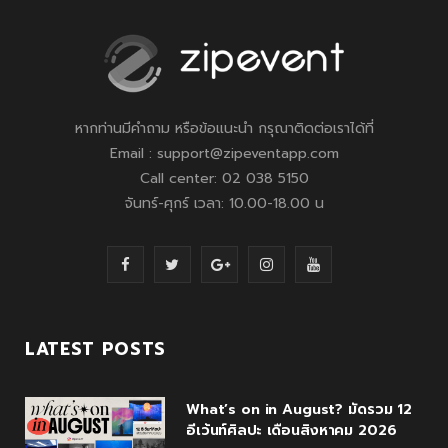
หากท่านมีคำถาม หรือข้อแนะนำ กรุณาติดต่อเราได้ที่
Email : support@zipeventapp.com
Call center: 02 038 5150
จันทร์-ศุกร์ เวลา: 10.00-18.00 น
F
T
G
I
Y
a
w
o
n
o
c
i
o
s
u
LATEST POSTS
e
t
g
t
T
What’s on in August? มัดรวม 12
b
t
l
a
u
อีเว้นท์ศิลปะ เดือนสิงหาคม 2026