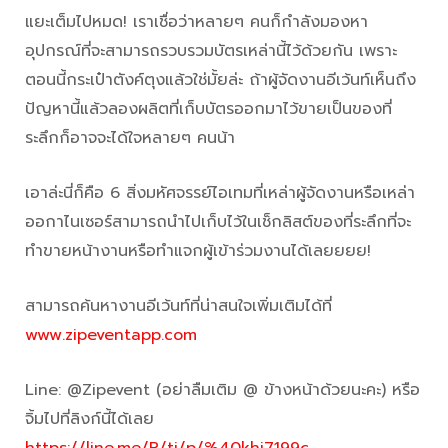
แยะเต็มไปหมด! เราเชื่อว่าหลายๆ คนก็กำลังมองหา
อุปกรณ์ที่จะสามารถรวบรวมบัตรเหล่านี้ไว้ด้วยกัน เพราะ
ตอนนี้กระเป๋าตังค์ตุงแล้วใช่มั้ยล่ะ ถ้าผู้จัดงานอีเว้นท์เห็นถึง
ปัญหานี้แล้วลองผลิตที่เก็บบัตรออกมาไว้ขายเป็นของที่
ระลึกก็อาจจะได้ใจหลายๆ คนน้า
เอาล่ะนี่ก็คือ 6 สิ่งมหัศจรรย์ไอเทมที่เหล่าผู้จัดงานหรือเหล่า
ออกาไนเซอร์สามารถนำไปเก็บไว้ในเช็กลิสต์ของที่ระลึกที่จะ
ทำขายหน้างานหรือทำแจกผู้เข้าร่วมงานได้เลยยยย!
สามารถค้นหางานอีเว้นท์ที่น่าสนใจเพิ่มเติมได้ที่
www.zipeventapp.com
Line: @Zipevent (อย่าลืมเติม @ ข้างหน้าด้วยนะคะ) หรือ
จิ้มไปที่ลิงก์นี้ได้เลย