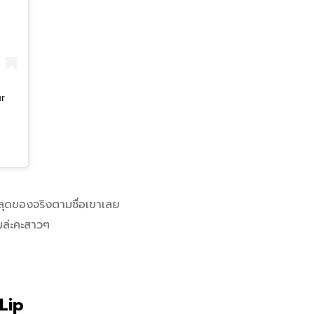
ur
หลุดของจริงตามชื่อเขาเลย
มล่ะคะสาวๆ
Lip