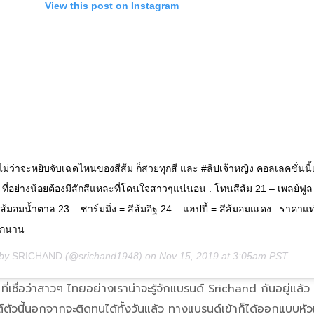
View this post on Instagram
่ไม่ว่าจะหยิบจับเฉดไหนของสีส้ม ก็สวยทุกสี และ #ลิปเจ้าหญิง คอลเลคชั่นนี้
ที่อย่างน้อยต้องมีสักสีแหละที่โดนใจสาวๆแน่นอน . โทนสีส้ม 21 – เพลย์ฟูล
ีส้มอมน้ำตาล 23 – ชาร์มมิ่ง = สีส้มอิฐ 24 – แฮปปี้ = สีส้มอมแเดง . ราคาแท
อีกนาน
 by
SRICHAND
(@srichand1948) on
Nov 15, 2019 at 3:05am PST
ที่เชื่อว่าสาวๆ ไทยอย่างเราน่าจะรู้จักแบรนด์ Srichand กันอยู่แล้ว 
ตัวนี้นอกจากจะติดทนได้ทั้งวันแล้ว ทางแบรนด์เข้าก็ได้ออกแบบหัว