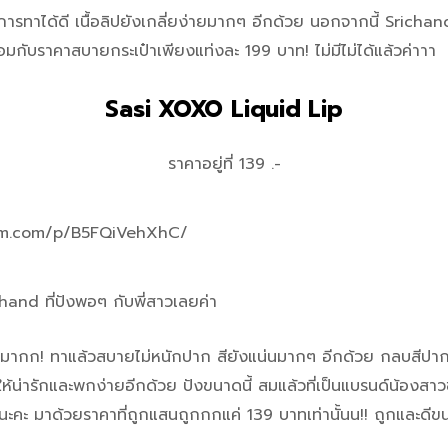
รทาได้ดี เนื้อลิปยังเกลี่ยง่ายมากๆ อีกด้วย นอกจากนี้ Srich
กับราคาสบายกระเป๋าเพียงแท่งละ 199 บาท! ไม่มีไม่ได้แล้วค่าาา
Sasi XOXO Liquid Lip
ราคาอยู่ที่ 139 .-
am.com/p/B5FQiVehXhC/
and ที่ปังพอๆ กับพี่สาวเลยค่า
ิดทนมากก! ทาแล้วสบายไม่หนักปาก สียังแน่นมากๆ อีกด้วย กลบสีปาก
น่ารักและพกง่ายอีกด้วย ปังขนาดนี้ สมแล้วที่เป็นแบรนด์น้อง
ๆ นะคะ มาด้วยราคาที่ถูกแสนถูกกกแค่ 139 บาทเท่านั้นน!! ถูกและดี