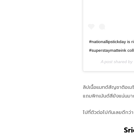
#nationallipstickday is 
#superstaymatteink colle
A post shared by
ลิปเนื้อแมทต์สัญชาติอเม
แถมพิกเม้นต์สียังแน่นมา
ไปที่ตัวต่อไปกันเลยดีกว่า
Sr