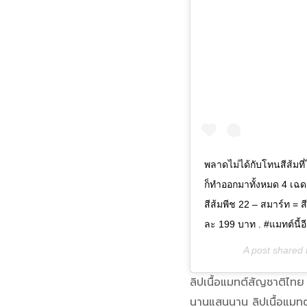
พลาดไม่ได้กับโทนสีส้มที
ก็ทำออกมาทั้งหมด 4 เฉด 
สีส้มพีช 22 – สมาร์ท = ส
ละ 199 บาท . #แมทต์นี้
A post shared
ลิปเนื้อแมทต์สัญชาติไทย 
นานแสนนาน ลิปเนื้อแมทต์