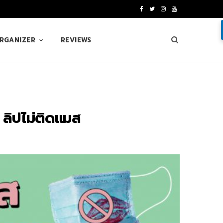
F
T
I
Y
a
w
n
o
ORGANIZER
REVIEWS
c
i
s
u
e
t
t
T
b
t
a
u
o
e
g
b
5 ลิปไม่ติดแมส
o
r
r
e
k
a
m