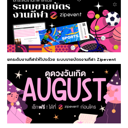
ยกระดับงานกีฬาให้โปรด้วย ระบบขายบัตรงานกีฬา Zipevent