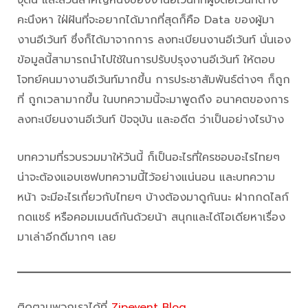
คะนึงหา ใฝ่ฝันที่จะอยากได้มากที่สุดก็คือ Data ของผู้มา
งานอีเว้นท์ ซึ่งก็ได้มาจากการ ลงทะเบียนงานอีเว้นท์ นั่นเอง
ข้อมูลนี้สามารถนำไปใช้ในการปรับปรุงงานอีเว้นท์ ให้ตอบ
โจทย์คนมางานอีเว้นท์มากขึ้น การประชาสัมพันธ์ต่างๆ ก็ถูก
ที่ ถูกเวลามากขึ้น ในบทความนี้จะมาพูดถึง อนาคตของการ
ลงทะเบียนงานอีเว้นท์ ปัจจุบัน และอดีต ว่าเป็นอย่างไรบ้าง
บทความที่รวบรวมมาให้วันนี้ ก็เป็นอะไรที่ใครชอบอะไรไทยๆ
น่าจะต้องแอบเซฟบทความนี้ไว้อย่างแน่นอน และบทความ
หน้า จะมีอะไรเกี่ยวกับไทยๆ บ้างต้องมาดูกันนะ ฝากกดไลก์
กดแชร์ หรือคอมเมนต์กันด้วยน้า สนุกและได้ไอเดียหาเรื่อง
มาเล่าอีกดีมากๆ เลย
ติดตามพวกเราได้ที่
Zipevent Blog