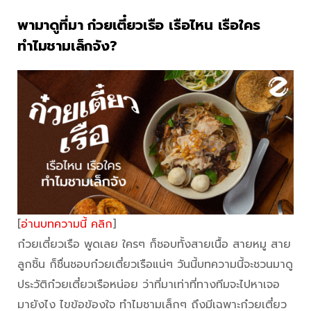
พามาดูที่มา ก๋วยเตี๋ยวเรือ เรือไหน เรือใคร
ทำไมชามเล็กจัง?
[
อ่านบทความนี้ คลิก
]
ก๋วยเตี๋ยวเรือ พูดเลย ใครๆ ก็ชอบทั้งสายเนื้อ สายหมู สาย
ลูกชิ้น ก็ชื่นชอบก๋วยเตี๋ยวเรือแน่ๆ วันนี้บทความนี้จะชวนมาดู
ประวัติก๋วยเตี๋ยวเรือหน่อย ว่าที่มาเท่าที่ทางทีมจะไปหาเจอ
มายังไง ไขข้อข้องใจ ทำไมชามเล็กๆ ถึงมีเฉพาะก๋วยเตี๋ยว