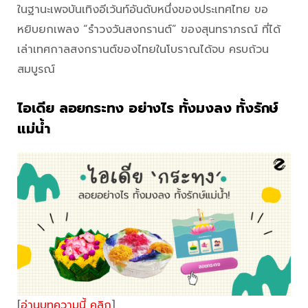
ในฐานะเพจบันเทิงอีเว้นท์อันดับหนึ่งของประเทศไทย ขอ
หยิบยกเพลง “รำวงวันสงกรานต์” ของสุนทราภรณ์ ที่ได้
เล่าเทศกาลสงกรานต์ของไทยในโบราณได้จบ ครบถ้วน
สมบูรณ์
ไอเดีย ลอยกระทง อย่างไร ทั้งมงลง ทั้งรักษ์
แม่น้ำ
[
อ่านบทความนี้ คลิก
]