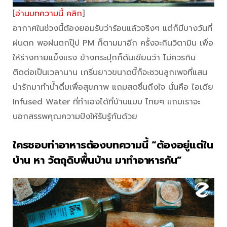
[
อ่านบทความนี้ คลิก
]
อากาศในช่วงนี้ต้องยอมรับว่าร้อนแล้วจริงๆ แต่ก็มีบางวันที่
ฝนตก พอฝนตกปุ๊ป PM ก็ตามมาอีก ครั้งจะกินวิตามิน เพื่อ
ให้ร่างกายแข็งแรง ข้างกระปุกก็ดันเขียนว่า ไม่ควรกิน
ติดต่อเป็นเวลานาน เกริ่นยาวขนาดนี้ก็จะชวนลูกเพจที่แสน
น่ารักมาทำน้ำดื่มเพื่อสุขภาพ แถมสดชื่นถึงใจ นั่นคือ ไอเดีย
Infused Water ที่ทำเองได้ที่บ้านแบบ ไทยๆ แถมเราจะ
บอกสรรพคุณความปังให้รับรู้กันด้วย
ใครชอบทำอาหารต้องบทความนี้ “ต้องอยู่แต่ใน
บ้าน หา วัตถุดิบพื้นบ้าน มาทำอาหารกัน”