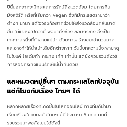
ปีนี้นอกจากจะมีกระแสการรักษ์สิ่งแวดล้อม โดยการกิน
มังสวิรัติ หรือที่เรียกว่า Vegan ซึ่งก็มีกระแสดราม่าว่า
ต่างๆ นานา แต่ใจจริงก็อยากช่วยให้สิ่งแวดล้อมกลับมาดี
ขึ้น ไม่แย่ลงไปกว่านี้ พอมาถึงช่วง ลอยกระทง ซึ่งเป็น
เทศกาลหนึ่งที่ทำลายแม่น้ำ ด้วยการสร้างขยะจำนวนมาก
และอาจทำให้น้ำเน่าเสียอีกต่างหาก วันนี้บทความนี้จะพามาดู
ไม่ใช่แค่ ไอเดียทำ กระทง เก๋ๆ เท่านั้น แต่ยังควบรวมถึงวิธี
การลอยกระทงแบบรักษ์แม่น้ำกันด้วย
และหมวดหมู่อื่นๆ ตามกระแสโลกปัจจุบัน
แต่ก็โยงกับเรื่อง ไทยๆ ได้
หลากหลายเรื่องที่เกิดขึ้นในโลกออนไลน์ ทางทีมก็นำมา
เรียบเรียงในแบบฉบับไทยๆ ก็มีประมาณ 5 บทความที่
รวบรวมมาพอสังเขปได้ดังนี้