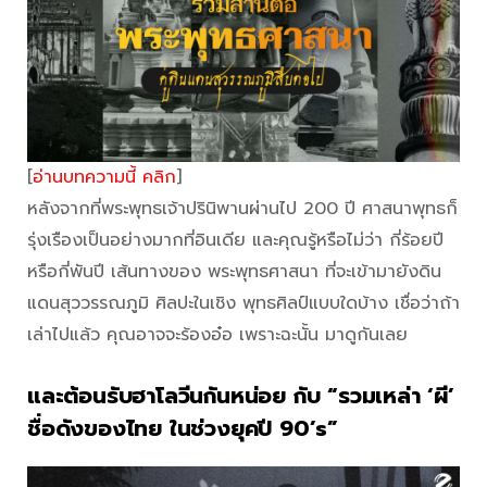
[
อ่านบทความนี้ คลิก
]
หลังจากที่พระพุทธเจ้าปรินิพานผ่านไป 200 ปี ศาสนาพุทธก็
รุ่งเรืองเป็นอย่างมากที่อินเดีย และคุณรู้หรือไม่ว่า กี่ร้อยปี
หรือกี่พันปี เส้นทางของ พระพุทธศาสนา ที่จะเข้ามายังดิน
แดนสุววรรณภูมิ ศิลปะในเชิง พุทธศิลป์แบบใดบ้าง เชื่อว่าถ้า
เล่าไปแล้ว คุณอาจจะร้องอ๋อ เพราะฉะนั้น มาดูกันเลย
และต้อนรับฮาโลวีนกันหน่อย กับ “รวมเหล่า ‘ผี’
ชื่อดังของไทย ในช่วงยุคปี 90’s”