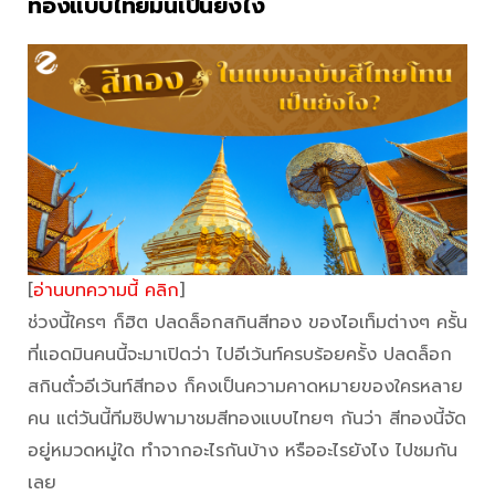
ทองแบบไทยมันเป็นยังไง
[
อ่านบทความนี้ คลิก
]
ช่วงนี้ใครๆ ก็ฮิต ปลดล็อกสกินสีทอง ของไอเท็มต่างๆ ครั้น
ที่แอดมินคนนี้จะมาเปิดว่า ไปอีเว้นท์ครบร้อยครั้ง ปลดล็อก
สกินตั๋วอีเว้นท์สีทอง ก็คงเป็นความคาดหมายของใครหลาย
คน แต่วันนี้ทีมซิปพามาชมสีทองแบบไทยๆ กันว่า สีทองนี้จัด
อยู่หมวดหมู่ใด ทำจากอะไรกันบ้าง หรืออะไรยังไง ไปชมกัน
เลย