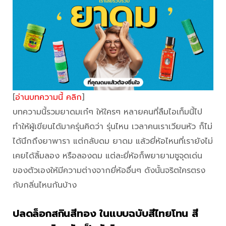
[
อ่านบทความนี้ คลิก
]
บทความนี้รวมยาดมเก๋ๆ ให้ใครๆ หลายคนที่ลืมไอเท็มนี้ไป
ทำให้ผู้เขียนได้มาครุ่นคิดว่า รุ่นไหน เวลาคนเราเวียนหัว ก็ไม่
ได้นึกถึงยาพารา แต่กลับดม ยาดม แล้วยี่ห้อไหนที่เรายังไม่
เคยได้ลิ้มลอง หรือลองดม แต่ละยี่ห้อก็พยายามชูจุดเด่น
ของตัวเองให้มีความต่างจากยี่ห้ออื่นๆ ดังนั้นจริตใครตรง
กับกลิ่นไหนกันบ้าง
ปลดล็อกสกินสีทอง ในแบบฉบับสีไทยโทน สี