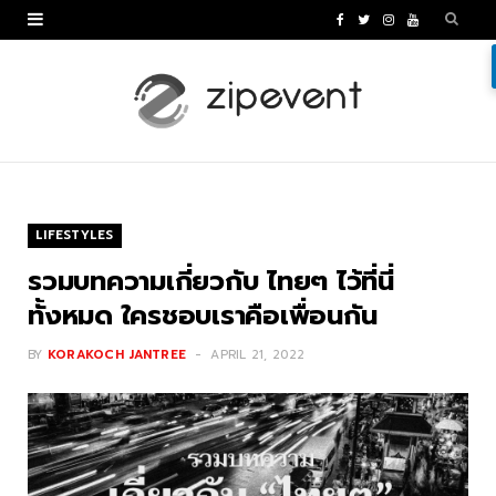
F
T
I
Y
a
w
n
o
c
i
s
u
e
t
t
T
b
t
a
u
o
e
g
b
LIFESTYLES
o
r
r
e
รวมบทความเกี่ยวกับ ไทยๆ ไว้ที่นี่
k
a
ทั้งหมด ใครชอบเราคือเพื่อนกัน
m
BY
KORAKOCH JANTREE
APRIL 21, 2022