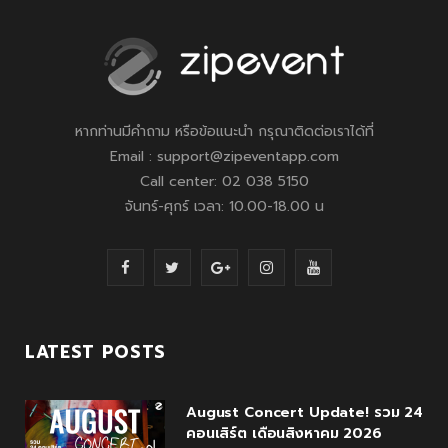
หากท่านมีคำถาม หรือข้อแนะนำ กรุณาติดต่อเราได้ที่
Email : support@zipeventapp.com
Call center: 02 038 5150
จันทร์-ศุกร์ เวลา: 10.00-18.00 น
F
T
G
I
Y
a
w
o
n
o
c
i
o
s
u
LATEST POSTS
e
t
g
t
T
August Concert Update! รวม 24
b
t
l
a
u
คอนเสิร์ต เดือนสิงหาคม 2026