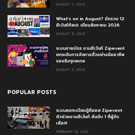
o
e
e
g
b
AUGUST 7, 2026
o
r
P
r
e
What’s on in August? มัดรวม 12
k
l
a
อีเว้นท์ศิลปะ เดือนสิงหาคม 2026
AUGUST 6, 2026
u
m
s
ระบบขายบัตร งานอีเว้นท์ Zipevent
ยกระดับการจัดการตั๋วอย่างมืออาชีพ
รองรับทุกสเกล
AUGUST 5, 2026
POPULAR POSTS
ระบบลงทะเบียนตู้คีออส Zipevent
ตัวช่วยงานอีเว้นท์ อันดับ 1 ที่ผู้จัด
เลือก!
FEBRUARY 18, 2025