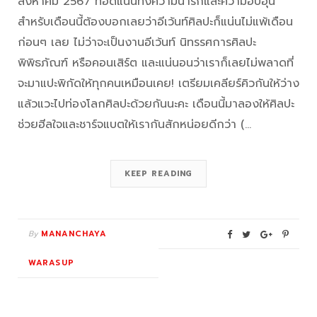
สิงหาคม 2567 ที่อัดแน่นทั้งความน่ารักและความอบอุ่น
สำหรับเดือนนี้ต้องบอกเลยว่าอีเว้นท์ศิลปะก็แน่นไม่แพ้เดือน
ก่อนๆ เลย ไม่ว่าจะเป็นงานอีเว้นท์ นิทรรศการศิลปะ
พิพิธภัณฑ์ หรือคอนเสิร์ต และแน่นอนว่าเราก็เลยไม่พลาดที่
จะมาแปะพิกัดให้ทุกคนเหมือนเคย! เตรียมเคลียร์คิวกันให้ว่าง
แล้วแวะไปท่องโลกศิลปะด้วยกันนะคะ เดือนนี้มาลองให้ศิลปะ
ช่วยฮีลใจและชาร์จแบตให้เรากันสักหน่อยดีกว่า (…
KEEP READING
By
MANANCHAYA
WARASUP