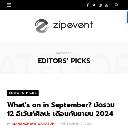
F
T
I
Y
a
w
n
o
c
i
s
u
e
t
t
T
ATEGO
b
t
a
u
CATEGORY
o
e
g
b
EDITORS’ PICKS
o
r
r
e
k
a
m
EDITORS' PICKS
What’s on in September? มัดรวม
12 อีเว้นท์ศิลปะ เดือนกันยายน 2024
BY
MANANCHAYA WARASUP
SEPTEMBER 2, 2024