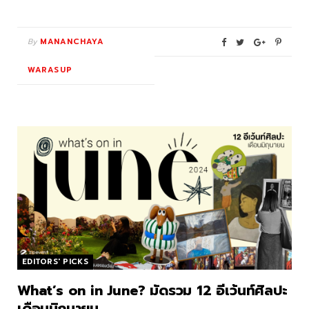
By
MANANCHAYA
WARASUP
EDITORS' PICKS
What’s on in June? มัดรวม 12 อีเว้นท์ศิลปะ
เดือนมิถุนายน