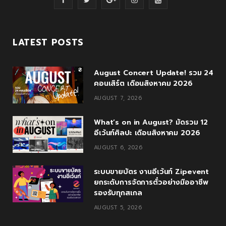
a
w
o
n
o
c
i
o
s
u
LATEST POSTS
e
t
g
t
T
August Concert Update! รวม 24
b
t
l
a
u
คอนเสิร์ต เดือนสิงหาคม 2026
o
e
e
g
b
AUGUST 7, 2026
o
r
P
r
e
What’s on in August? มัดรวม 12
k
l
a
อีเว้นท์ศิลปะ เดือนสิงหาคม 2026
AUGUST 6, 2026
u
m
s
ระบบขายบัตร งานอีเว้นท์ Zipevent
ยกระดับการจัดการตั๋วอย่างมืออาชีพ
รองรับทุกสเกล
AUGUST 5, 2026