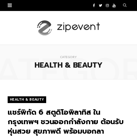
F
T
I
Y
a
w
n
o
c
i
s
u
e
t
t
T
ATEGO
b
t
a
u
CATEGORY
o
e
g
b
HEALTH & BEAUTY
o
r
r
e
k
a
m
HEALTH & BEAUTY
แชร์พิกัด 6 สตูดิโอพิลาทิส ใน
กรุงเทพฯ ชวนออกกำลังกาย ต้อนรับ
หุ่นสวย สุขภาพดี พร้อมบอกลา