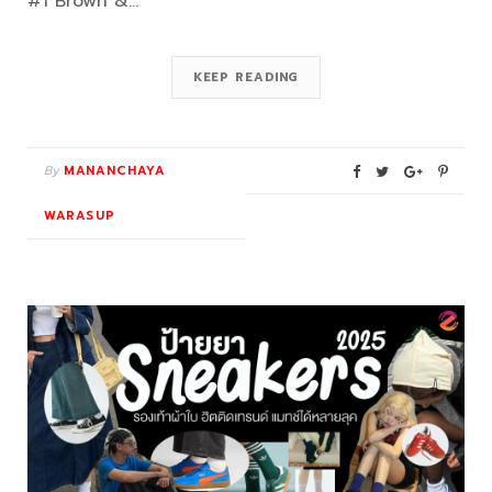
#1 Brown &…
KEEP READING
By
MANANCHAYA
WARASUP