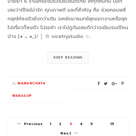
ป้ายยา 6 ร้านเครื่องประดับแบรนด์ไทย ให้ทุกคนกัน บอก
เลยว่าดีไซน์น่ารัก คุณภาพดี และที่สำคัญ คือ ช่วยคอมพลี
ทลุคให้ลงตัวยิ่งกว่าเดิม จะหยิบมาแมทช์ลุคออกงานหรือลุค
ไปเที่ยวก็ลงตัว ไม่รอช้า เราไปดูกันเลยดีกว่าจะมีแบรนด์ไหน
บ้าง (◕ ᴗ ◕„)ﾉ │ ☆ nicetrystudio ☆…
KEEP READING
By
MANANCHAYA
WARASUP
Previous
1
2
3
4
5
15
…
Next