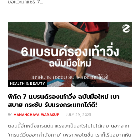
ขอแวะมาแชร์ 7…
HEALTH & BEAUTY
พิกัด 7 แบรนด์รองเท้าวิ่ง ฉบับมือใหม่ เบา
สบาย กระชับ รับแรงกระแทกได้ดี!
BY
MANANCHAYA WARASUP
JULY 29, 2025
ตอนนี้อีกหนึ่งเทรนด์มาแรงจะเป็นอะไรไปไม่ได้เลย นอกจาก
‘เทรนด์วิ่งออกกำลังกาย’ เพราะพอโตขึ้น เราก็เริ่มอยากหัน