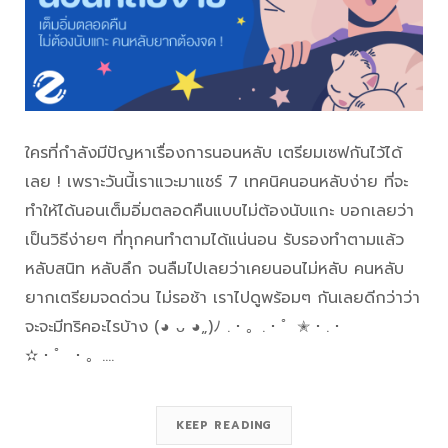
ใครที่กำลังมีปัญหาเรื่องการนอนหลับ เตรียมเซฟกันไว้ได้
เลย ! เพราะวันนี้เราแวะมาแชร์ 7 เทคนิคนอนหลับง่าย ที่จะ
ทำให้ได้นอนเต็มอิ่มตลอดคืนแบบไม่ต้องนับแกะ บอกเลยว่า
เป็นวิธีง่ายๆ ที่ทุกคนทำตามได้แน่นอน รับรองทำตามแล้ว
หลับสนิท หลับลึก จนลืมไปเลยว่าเคยนอนไม่หลับ คนหลับ
ยากเตรียมจดด่วน ไม่รอช้า เราไปดูพร้อมๆ กันเลยดีกว่าว่า
จะจะมีทริคอะไรบ้าง (◕ ᴗ ◕„)ﾉ .・。.・゜✭・.・
✫・゜・。.…
KEEP READING