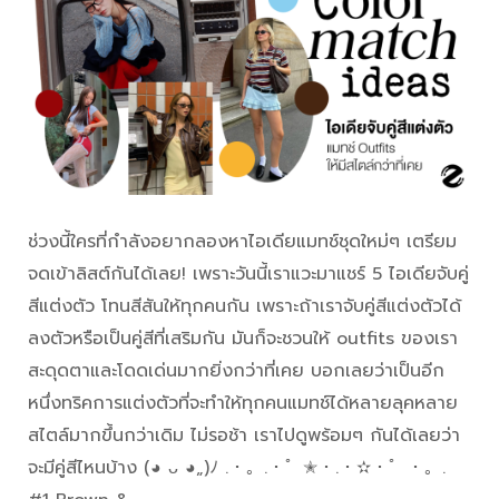
ช่วงนี้ใครที่กำลังอยากลองหาไอเดียแมทช์ชุดใหม่ๆ เตรียม
จดเข้าลิสต์กันได้เลย! เพราะวันนี้เราแวะมาแชร์ 5 ไอเดียจับคู่
สีแต่งตัว โทนสีสันให้ทุกคนกัน เพราะถ้าเราจับคู่สีแต่งตัวได้
ลงตัวหรือเป็นคู่สีที่เสริมกัน มันก็จะชวนให้ outfits ของเรา
สะดุดตาและโดดเด่นมากยิ่งกว่าที่เคย บอกเลยว่าเป็นอีก
หนึ่งทริคการแต่งตัวที่จะทำให้ทุกคนแมทช์ได้หลายลุคหลาย
สไตล์มากขึ้นกว่าเดิม ไม่รอช้า เราไปดูพร้อมๆ กันได้เลยว่า
จะมีคู่สีไหนบ้าง (◕ ᴗ ◕„)ﾉ .・。.・゜✭・.・✫・゜・。.