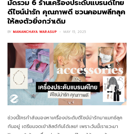
มัดรวม 6 ร้านเครื่องประดับแบรนด์ไทย
ดีไซน์น่ารัก คุณภาพดี ชวนคอมพลีทลุค
ให้ลงตัวยิ่งกว่าเดิม
BY
MANANCHAYA WARASUP
MAY 15, 2025
ช่วงนี้ใครกำลังมองหาเครื่องประดับดีไซน์น่ารักมาแมทช์ลุค
กันอยู่ เตรียมจดเข้าลิสต์กันได้เลย! เพราะวันนี้เราแวะมา