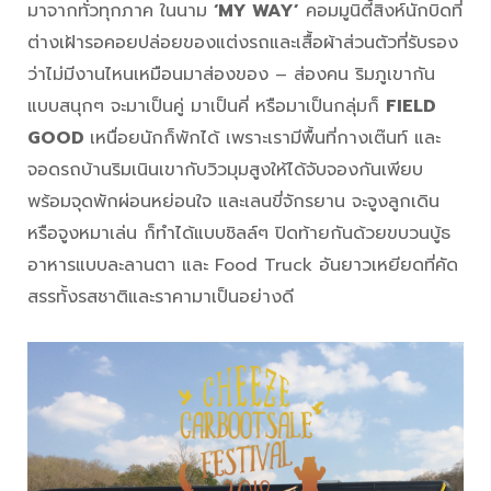
มาจากทั่วทุกภาค ในนาม
‘MY WAY’
คอมมูนิตี้สิงห์นักบิดที่
ต่างเฝ้ารอคอยปล่อยของแต่งรถและเสื้อผ้าส่วนตัวที่รับรอง
ว่าไม่มีงานไหนเหมือนมาส่องของ – ส่องคน ริมภูเขากัน
แบบสนุกๆ จะมาเป็นคู่ มาเป็นคี่ หรือมาเป็นกลุ่มก็
FIELD
GOOD
เหนื่อยนักก็พักได้ เพราะเรามีพื้นที่กางเต๊นท์ และ
จอดรถบ้านริมเนินเขากับวิวมุมสูงให้ได้จับจองกันเพียบ
พร้อมจุดพักผ่อนหย่อนใจ และเลนขี่จักรยาน จะจูงลูกเดิน
หรือจูงหมาเล่น ก็ทำได้แบบชิลล์ๆ ปิดท้ายกันด้วยขบวนบู้ธ
อาหารแบบละลานตา และ Food Truck อันยาวเหยียดที่คัด
สรรทั้งรสชาติและราคามาเป็นอย่างดี