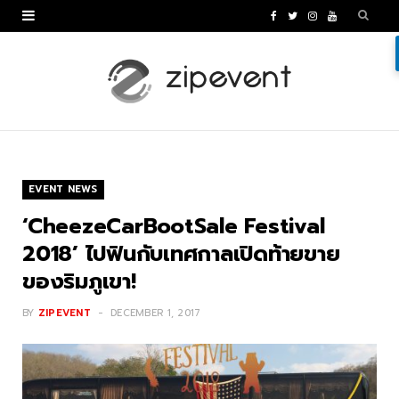
F
T
I
Y
a
w
n
o
c
i
s
u
e
t
t
T
b
t
a
u
o
e
g
b
EVENT NEWS
o
r
r
e
‘CheezeCarBootSale Festival
k
a
2018’ ไปฟินกับเทศกาลเปิดท้ายขาย
ของริมภูเขา!
m
BY
ZIPEVENT
DECEMBER 1, 2017