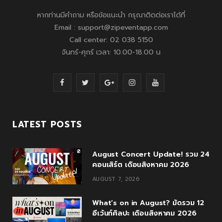
หากท่านมีคำถาม หรือข้อแนะนำ กรุณาติดต่อเราได้ที่
Email : support@zipeventapp.com
Call center: 02 038 5150
จันทร์-ศุกร์ เวลา: 10.00-18.00 น
F
T
G
I
Y
a
w
o
n
o
c
i
o
s
u
LATEST POSTS
e
t
g
t
T
August Concert Update! รวม 24
b
t
l
a
u
คอนเสิร์ต เดือนสิงหาคม 2026
o
e
e
g
b
AUGUST 7, 2026
o
r
P
r
e
What’s on in August? มัดรวม 12
k
l
a
อีเว้นท์ศิลปะ เดือนสิงหาคม 2026