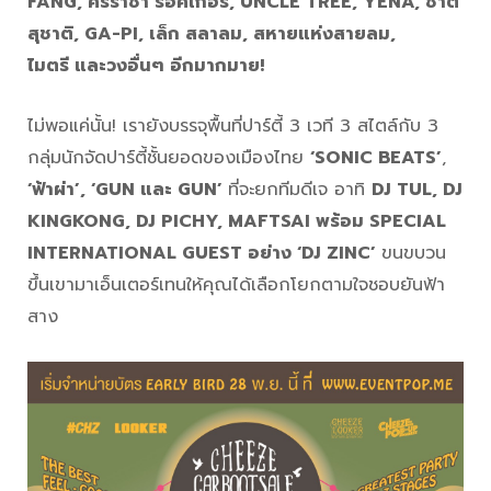
FANG, ศรีราชา ร็อคเกอร์, UNCLE TREE, YENA, ชาติ
สุชาติ, GA-PI, เล็ก สลาลม, สหายแห่งสายลม,
ไมตรี
และวงอื่นๆ อีกมากมาย!
ไม่พอแค่นั้น! เรายังบรรจุพื้นที่ปาร์ตี้ 3 เวที 3 สไตล์กับ 3
กลุ่มนักจัดปาร์ตี้ชั้นยอดของเมืองไทย
‘SONIC BEATS’
,
‘ฟ้าผ่า’, ‘GUN และ GUN’
ที่จะยกทีมดีเจ อาทิ
DJ TUL, DJ
KINGKONG, DJ PICHY, MAFTSAI
พร้อม SPECIAL
INTERNATIONAL GUEST อย่าง ‘DJ ZINC’
ขนขบวน
ขึ้นเขามาเอ็นเตอร์เทนให้คุณได้เลือกโยกตามใจชอบยันฟ้า
สาง