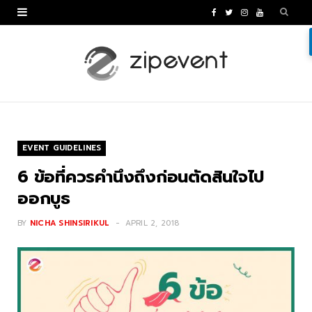
F
T
I
Y
a
w
n
o
c
i
s
u
e
t
t
T
b
t
a
u
o
e
g
b
EVENT GUIDELINES
o
r
r
e
6 ข้อที่ควรคำนึงถึงก่อนตัดสินใจไป
k
a
ออกบูธ
m
BY
NICHA SHINSIRIKUL
APRIL 2, 2018