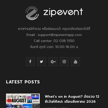
หากท่านมีคำถาม หรือข้อแนะนำ กรุณาติดต่อเราได้ที่
Email : support@zipeventapp.com
Call center: 02 038 5150
จันทร์-ศุกร์ เวลา: 10.00-18.00 น
F
T
G
I
Y
a
w
o
n
o
c
i
o
s
u
LATEST POSTS
e
t
g
t
T
What’s on in August? มัดรวม 12
b
t
l
a
u
อีเว้นท์ศิลปะ เดือนสิงหาคม 2026
o
e
e
g
b