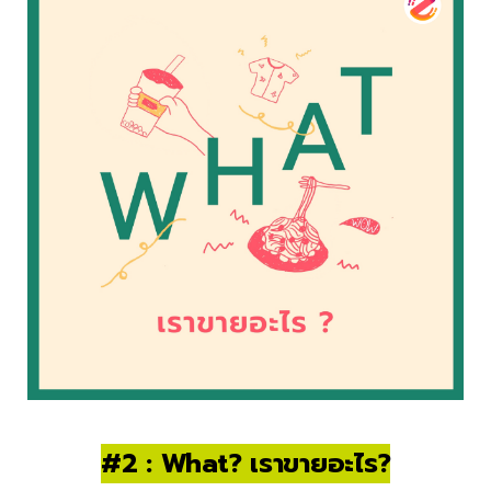
#2 : What? เราขายอะไร?