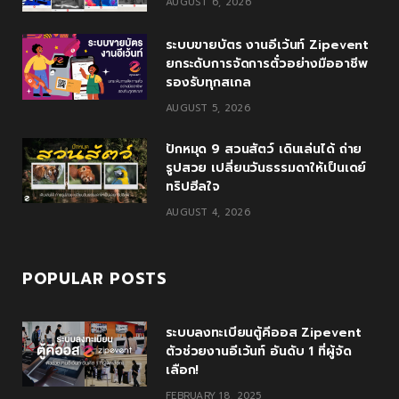
AUGUST 6, 2026
o
r
P
r
e
ระบบขายบัตร งานอีเว้นท์ Zipevent
k
l
a
ยกระดับการจัดการตั๋วอย่างมืออาชีพ
รองรับทุกสเกล
u
m
AUGUST 5, 2026
s
ปักหมุด 9 สวนสัตว์ เดินเล่นได้ ถ่าย
รูปสวย เปลี่ยนวันธรรมดาให้เป็นเดย์
ทริปฮีลใจ
AUGUST 4, 2026
POPULAR POSTS
ระบบลงทะเบียนตู้คีออส Zipevent
ตัวช่วยงานอีเว้นท์ อันดับ 1 ที่ผู้จัด
เลือก!
FEBRUARY 18, 2025