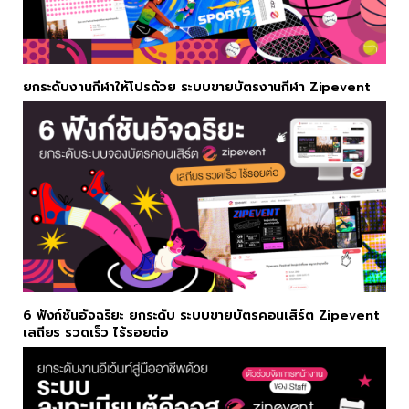
ยกระดับงานกีฬาให้โปรด้วย ระบบขายบัตรงานกีฬา Zipevent
6 ฟังก์ชันอัจฉริยะ ยกระดับ ระบบขายบัตรคอนเสิร์ต Zipevent
เสถียร รวดเร็ว ไร้รอยต่อ