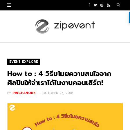
F
T
I
Y
a
w
n
o
c
i
s
u
e
t
t
T
b
t
a
u
o
e
g
b
EVENT EXPLORE
o
r
r
e
How to : 4 วิธีขโมยความสนใจจาก
k
a
ศิลปินให้จำเราได้ในงานคอนเสิร์ต!
m
BY
PINCHANOKK
OCTOBER 25, 2018