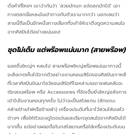
ดั่งคำที่ใครๆ เขาว่ากันว่า ‘สวยมักนก แต่ตลกมักได้’ เอา
ทางตลกนี่แหละมันเข้าทางกับตัวเรามากกว่า บอกเลยว่า
สายนี้ถือเป็นอีกหนึ่งทางเลือกที่จะทำให้เราดึงดูดความสนใจ
จากศิลปินได้อย่างแน่นอน!
ชุดไม่เต็ม แต่พร๊อพแน่นมาก (สายพร๊อพ)
แอคติ้งใหญ่ๆ หลบไป สายพร๊อพใหญ่พร๊อพแน่นมาทางนี้
จะสังเกตเห็นได้จากตัวอย่างงานคอนเสิร์ตของศิลปินเกาหลี
ที่เวลาศิลปินบินมาโชว์คอนเสิร์ตทีไรเหล่าบรรดาแฟนคลับจะ
ต้องขนพร๊อพ หรือ Accessories ที่จัดเต็มยิ่งใหญ่อลังการ
เข้าไปในงานคอนทุกครั้ง ไม่ว่าจะเป็นสโลแกน (ลักษณะ
คล้ายป้ายไฟหรือป้ายผ้า) เครื่องประดับที่เอาไว้สวมใส่บนหัว
ต่างๆ เพื่อให้ตัวเองดูโดดเด่นและเรียกจุดสนใจจากศิลปินได้
มากขึ้น แต่อย่าเผลอถือโบกสโลแกนหรือใส่เครื่องประดับบน