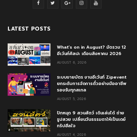
F
T
G
I
Y
a
w
o
n
o
c
i
o
s
u
LATEST POSTS
e
t
g
t
T
What’s on in August? มัดรวม 12
b
t
l
a
u
อีเว้นท์ศิลปะ เดือนสิงหาคม 2026
o
e
e
g
b
AUGUST 6, 2026
o
r
P
r
e
ระบบขายบัตร งานอีเว้นท์ Zipevent
k
l
a
ยกระดับการจัดการตั๋วอย่างมืออาชีพ
รองรับทุกสเกล
u
m
AUGUST 5, 2026
s
ปักหมุด 9 สวนสัตว์ เดินเล่นได้ ถ่าย
รูปสวย เปลี่ยนวันธรรมดาให้เป็นเดย์
ทริปฮีลใจ
AUGUST 4, 2026