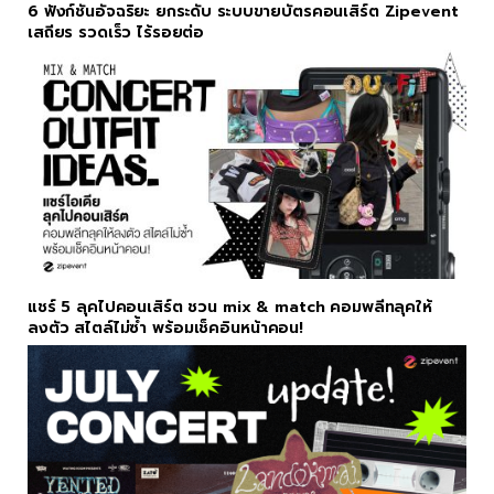
6 ฟังก์ชันอัจฉริยะ ยกระดับ ระบบขายบัตรคอนเสิร์ต Zipevent
เสถียร รวดเร็ว ไร้รอยต่อ
แชร์ 5 ลุคไปคอนเสิร์ต ชวน mix & match คอมพลีทลุคให้
ลงตัว สไตล์ไม่ซ้ำ พร้อมเช็คอินหน้าคอน!