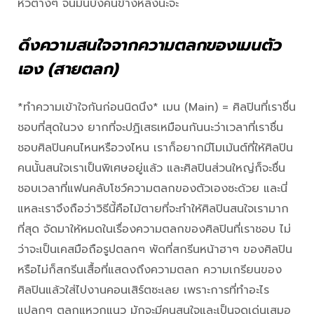
หัวต่างๆ จนมันบังคนข้างหลังนะจ๊ะ
ดึงความสนใจจากความตลกของเมนตัว
เอง (สายตลก)
*ทำความเข้าใจกันก่อนนิดนึง* เมน (Main) = ศิลปินที่เราชื่น
ชอบที่สุดในวง ยากที่จะปฎิเสธเหมือนกันนะว่าเวลาที่เราชื่น
ชอบศิลปินคนไหนหรือวงไหน เราก็อยากมีโมเม้นต์ที่ให้ศิลปิน
คนนั้นสนใจเราเป็นพิเศษอยู่แล้ว และศิลปินส่วนใหญ่ก็จะชื่น
ชอบเวลาที่แฟนคลับโชว์ความตลกของตัวเองซะด้วย และนี่
แหละเราจึงถือว่าวิธีนี้คือไม้ตายที่จะทำให้ศิลปินสนใจเรามาก
ที่สุด จัดมาให้หมดในเรื่องความตลกของศิลปินที่เราชอบ ไม่
ว่าจะเป็นเคสมือถือรูปตลกๆ พัดที่สกรีนหน้าฮาๆ ของศิลปิน
หรือไม่ก็สกรีนเสื้อที่แสดงถึงความตลก ความเกรียนของ
ศิลปินแล้วใส่ไปงานคอนเสิร์ตซะเลย เพราะการที่ทำอะไร
แปลกๆ ตลกแหวกแนว มักจะมีคนสนใจและเป็นจุดเด่นเสมอ