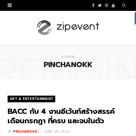
F
T
I
Y
a
w
n
o
c
i
s
u
e
t
t
T
ROWSI
b
t
a
u
AUTHOR
o
e
g
b
PINCHANOKK
o
r
r
e
k
a
m
ART & ENTERTAINMENT
BACC กับ 4 งานอีเว้นท์สร้างสรรค์
เดือนกรกฎา ที่ครบ และจบในตัว
BY
PINCHANOKK
JUNE 29, 2022