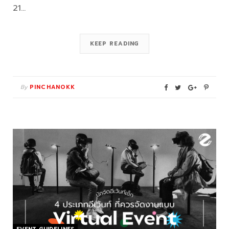
21…
KEEP READING
By
PINCHANOKK