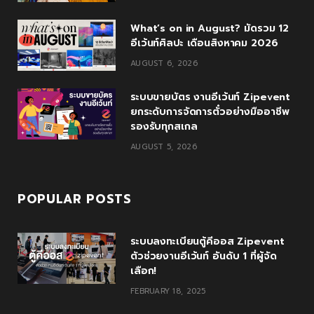
o
r
P
r
e
What’s on in August? มัดรวม 12
k
l
a
อีเว้นท์ศิลปะ เดือนสิงหาคม 2026
AUGUST 6, 2026
u
m
s
ระบบขายบัตร งานอีเว้นท์ Zipevent
ยกระดับการจัดการตั๋วอย่างมืออาชีพ
รองรับทุกสเกล
AUGUST 5, 2026
POPULAR POSTS
ระบบลงทะเบียนตู้คีออส Zipevent
ตัวช่วยงานอีเว้นท์ อันดับ 1 ที่ผู้จัด
เลือก!
FEBRUARY 18, 2025