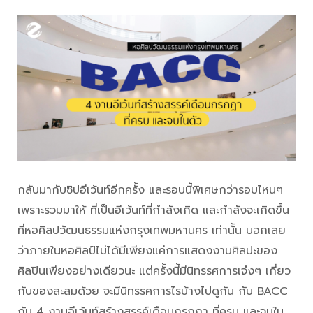
กลับมากับซิปอีเว้นท์อีกครั้ง และรอบนี้พิเศษกว่ารอบไหนๆ
เพราะรวมมาให้ ที่เป็นอีเว้นท์ที่กำลังเกิด และกำลังจะเกิดขึ้น
ที่หอศิลปวัฒนธรรมแห่งกรุงเทพมหานคร เท่านั้น บอกเลย
ว่าภายในหอศิลป์ไม่ได้มีเพียงแค่การแสดงงานศิลปะของ
ศิลปินเพียงอย่างเดียวนะ แต่ครั้งนี้มีนิทรรศการเจ๋งๆ เกี่ยว
กับของสะสมด้วย จะมีนิทรรศการไรบ้างไปดูกัน กับ BACC
กับ 4 งานอีเว้นท์สร้างสรรค์เดือนกรกฎา ที่ครบ และจบใน