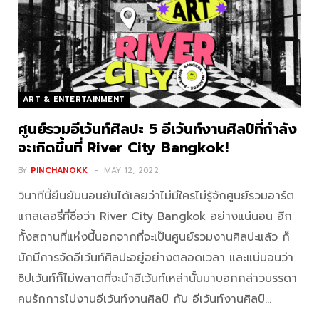
ART & ENTERTAINMENT
ศูนย์รวมอีเว้นท์ศิลปะ 5 อีเว้นท์งานศิลป์ที่กำลัง
จะเกิดขึ้นที่ River City Bangkok!
BY
PINCHANOKK
MAY 12, 2022
วินาทีนี้ยืนยันนอนยันได้เลยว่าไม่มีใครไม่รู้จักศูนย์รวมอาร์ต
แกลเลอรี่ที่ชื่อว่า River City Bangkok อย่างแน่นอน อีก
ทั้งสถานที่แห่งนี้นอกจากที่จะเป็นศูนย์รวมงานศิลปะแล้ว ก็
มักมีการจัดอีเว้นท์ศิลปะอยู่อย่างตลอดเวลา และแน่นอนว่า
ซิปเว้นท์ก็ไม่พลาดที่จะนำอีเว้นท์เหล่านั้นมาบอกกล่าวบรรดา
คนรักการไปงานอีเว้นท์งานศิลป์ กับ อีเว้นท์งานศิลป์…