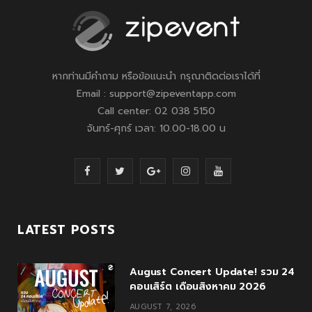
หากท่านมีคำถาม หรือข้อแนะนำ กรุณาติดต่อเราได้ที่
Email : support@zipeventapp.com
Call center: 02 038 5150
จันทร์-ศุกร์ เวลา: 10.00-18.00 น
F
T
G
I
Y
a
w
o
n
o
c
i
o
s
u
LATEST POSTS
e
t
g
t
T
August Concert Update! รวม 24
b
t
l
a
u
คอนเสิร์ต เดือนสิงหาคม 2026
o
e
e
g
b
AUGUST 7, 2026