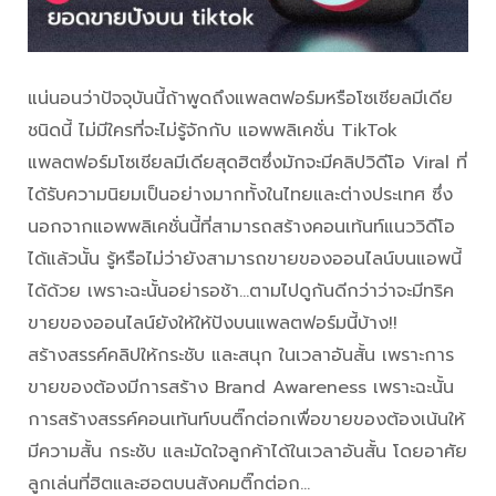
แน่นอนว่าปัจจุบันนี้ถ้าพูดถึงแพลตฟอร์มหรือโซเชียลมีเดีย
ชนิดนี้ ไม่มีใครที่จะไม่รู้จักกับ แอพพลิเคชั่น TikTok
แพลตฟอร์มโซเชียลมีเดียสุดฮิตซึ่งมักจะมีคลิปวิดีโอ Viral ที่
ได้รับความนิยมเป็นอย่างมากทั้งในไทยและต่างประเทศ ซึ่ง
นอกจากแอพพลิเคชั่นนี้ที่สามารถสร้างคอนเท้นท์แนววิดีโอ
ได้แล้วนั้น รู้หรือไม่ว่ายังสามารถขายของออนไลน์บนแอพนี้
ได้ด้วย เพราะฉะนั้นอย่ารอช้า…ตามไปดูกันดีกว่าว่าจะมีทริค
ขายของออนไลน์ยังให้ให้ปังบนแพลตฟอร์มนี้บ้าง!!
สร้างสรรค์คลิปให้กระชับ และสนุก ในเวลาอันสั้น เพราะการ
ขายของต้องมีการสร้าง Brand Awareness เพราะฉะนั้น
การสร้างสรรค์คอนเท้นท์บนติ๊กต่อกเพื่อขายของต้องเน้นให้
มีความสั้น กระชับ และมัดใจลูกค้าได้ในเวลาอันสั้น โดยอาศัย
ลูกเล่นที่ฮิตและฮอตบนสังคมติ๊กต่อก…