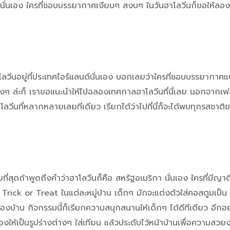
ั่นเอง ใครที่ชอบบรรยากาศเงียบๆ สงบๆ ในวันฮาโลวีนก็ขอให้ลองเ
วีนอยู่ที่ประเทศไอร์แลนด์นั่นเอง บอกเลยว่าใครที่ชอบบรรยากาศ
 ล่ะก็ เราขอแนะนำให้ไปฉลองเทศกาลฮาโลวีนที่นี่เลย นอกจากเฟสติ
โลวีนที่หลากหลายเลยทีเดียว เรียกได้ว่าไปที่นี่ก็จะได้พบทุกรสชาต
ยที่สุดถ้าพูดถึงคำว่าฮาโลวีนก็คือ สหรัฐอเมริกา นั่นเอง ใครที่มีญาติอ
Trick or Treat ในแต่ละหมู่บ้าน เด็กๆ มักจะแต่งตัวใส่คอสตูมเป็น ภ
องบ้าน กิจกรรมนี้ก็เรียกความสนุกสนานให้เด็กๆ ได้ดีทีเดียว อีกอย
ให้เป็นรูปร่างต่างๆ ใส่เทียน แล้วประดับไว้หน้าบ้านเพื่อความสวย