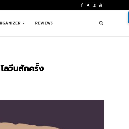
F
T
I
Y
a
w
n
o
ORGANIZER
REVIEWS
c
i
s
u
e
t
t
T
b
t
a
u
o
e
g
b
ลวีนสักครั้ง
o
r
r
e
k
a
m