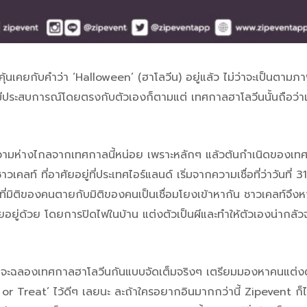
ะคุ้นเคยกับคำว่า ‘Halloween’ (ฮาโลวีน) อยู่แล้ว ไม่ว่าจะเป็นตา
ีประสบการณ์โดยตรงกับตัวเองก็ตามแต่ เทศกาลฮาโลวีนนั้นถือว่าเป็น
ว
Trick
ามห่างไกลจากเทศกาลนี้หน่อย เพราะหลักๆ แล้วต้นกำเนิดของเทศกา
ท์ ที่อาศัยอยู่ที่ประเทศไอร์แลนด์ เริ่มจากความเชื่อที่ว่าวันที่ 31
ันที่มิติของคนตายกับมิติของคนเป็นเชื่อมโยงเข้าหากัน ชาวเคลท์จึง
อยู่ด้วย โดยการปิดไฟในบ้าน แต่งตัวเป็นผีและทำให้ตัวเองน่ากลั
็มักจะฉลองเทศกาลฮาโลวีนกันแบบจัดเต็มจริงๆ เตรียมมองหาคนแต
 or Treat’ ไว้ดีๆ เลยนะ ละถ้าใครอยากอินมากกว่านี้ Zipevent ก็