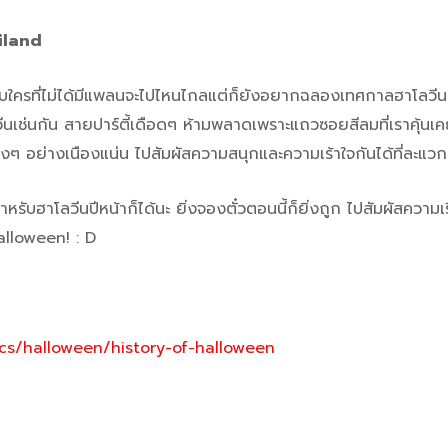
iland
ับใครที่ไม่ได้มีแพลนจะไปไหนไกลแต่ก็ยังอยากฉลองเทศกาลฮาโลวีนอยู
โลวีนเช่นกัน สายปาร์ตี้เดือดๆ ห้ามพลาดเพราะแถวซอยสีลมที่เราคุ้นเคย
งๆ อย่างเนืองแน่น ไปสัมผัสความสนุกและความเร้าใจกันได้ที่ละแวก
รับฮาโลวีนปีหน้าก็ได้นะ ยิ่งจองตั๋วตอนนี้ก็ยิ่งถูก ไปสัมผัสความ
alloween! : D
cs/halloween/history-of-halloween