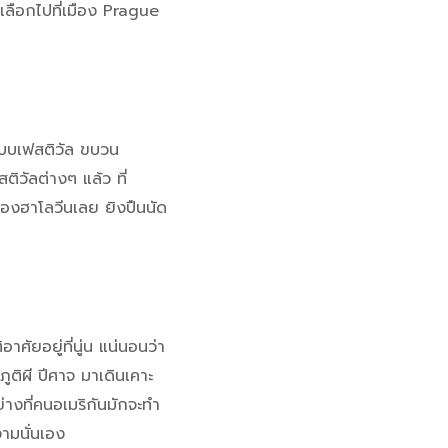
ลือกไปที่เมือง Prague
แบบเฟสติวัล ขบวน
วัลต่างๆ แล้ว ที่
ิของฮาโลวีนเลย ยิงปืนนัด
าศัยอยู่ที่นู่น แน่นอนว่า
ูติผี ปีศาจ มาเดินเคาะ
่างที่คนอเมริกันมักจะทำ
งามนั่นเอง