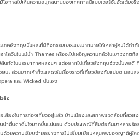
้มีโอกาสไปเห็นความสนุกสนานของเทศกาลนี้แบบเวอร์ชั่นจัดเต็มจริง
ทศอังกฤษนี่แหละที่มีกิจกรรมเยอะแยะมากมายให้เหล่าผู้คนได้ทำกั
เรือฮาโลวีนในแม่น้ำ Thames หรือจะไปเผชิญความกลัวในเขาวงกตท
ี่ไม่สันทัดในบรรยากาศหลอนๆ แต่อยากไปเที่ยวอังกฤษช่วงนั้นพอดี 
วยนะ ส่วนมากเค้าก็จะแสดงในเรื่องราวที่เกี่ยวข้องกับแม่มด มอนสเต
pera และ Wicked นั่นเอง
blic
ี่มีชื่อเสียงในการท่องเที่ยวอยู่แล้ว บ้านเมืองและสภาพแวดล้อมที่
นน่าตื่นตาตื่นใจมากขึ้นแน่นอน ด้วยประเพณีที่สืบต่อกันมาหลายร้อยปี ผ
นด้วยความเรียบง่ายอย่างการไปเยี่ยมเยียนหลุมศพของญาติผู้ให