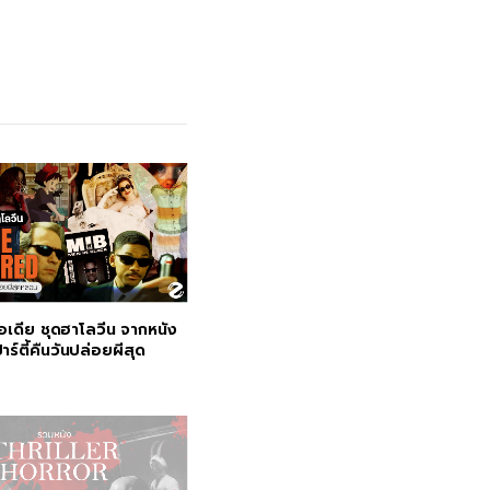
อเดีย ชุดฮาโลวีน จากหนัง
าร์ตี้คืนวันปล่อยผีสุด