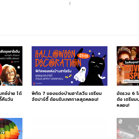
F
a
c
e
b
o
o
k
ทช์ง่าย ได้
พิกัด 7 ของแต่งบ้านฮาโลวีน เตรียม
มัดรวม 6 ไ
้คืนวัน
จัดปาร์ตี้ ต้อนรับเทศกาลสุดหลอน!
ดัง เตรียมป
หลอน!