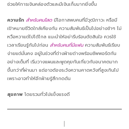
ช่วยให้การเงินคล่องตัวและมีเงินเก็บมากยิ่งขึ้น
ความรัก
สำหรับคนโสด
มีโอกาสพบคนที่มีวุฒิภาวะ หรือมี
เป้าหมายชีวิตใกล้เคียงกัน ความสัมพันธ์เป็นไปอย่างช้าๆ ไม่
หวือหวาแต่ไปได้ไกล แนะนำให้อย่ารีบร้อนตัดสินใจ ควรใช้
เวลาเรียนรู้กันไปก่อน
สำหรับคนที่มีแฟน
ความสัมพันธ์เรียบ
ง่ายแต่มั่นคง อยู่ในช่วงที่ต่างฝ่ายต่างพร้อมซัพพอร์ตกัน
อย่างเต็มที่ เริ่มวางแผนและพูดคุยกันเกี่ยวกับอนาคตมาก
ขึ้นกว่าที่ผ่านมา แต่อาจต้องระวังความคาดหวังที่สูงเกินไป
เพราะอาจทำให้อีกฝ่ายรู้สึกกดดัน
สุขภาพ
โดยรวมทั่วไปแข็งแรงดี
│