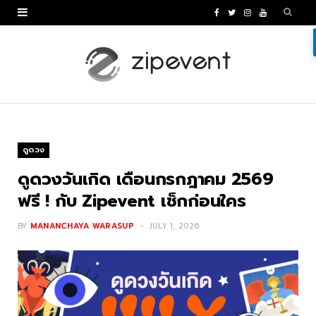
F
T
I
Y
a
w
n
o
c
i
s
u
e
t
t
T
b
t
a
u
o
e
g
b
ดูดวง
o
r
r
e
ดูดวงวันเกิด เดือนกรกฎาคม 2569
k
a
ฟรี ! กับ Zipevent เช็กก่อนใคร
m
BY
MANANCHAYA WARASUP
JULY 1, 2026