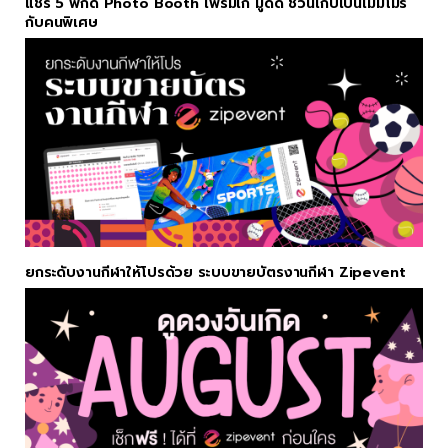
แชร์ 5 พิกัด Photo Booth เฟรมเก๋ มู้ดดี ชวนเก็บเป็นเมมโมรี่
กับคนพิเศษ
ยกระดับงานกีฬาให้โปรด้วย ระบบขายบัตรงานกีฬา Zipevent