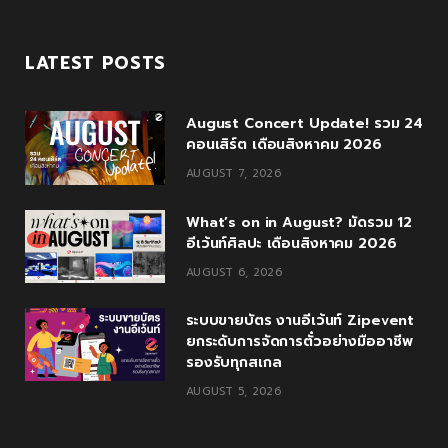
a
w
o
n
o
c
i
o
s
u
LATEST POSTS
e
t
g
t
T
August Concert Update! รวม 24
b
t
l
a
u
คอนเสิร์ต เดือนสิงหาคม 2026
o
e
e
g
b
AUGUST 7, 2026
o
r
P
r
e
What’s on in August? มัดรวม 12
k
l
a
อีเว้นท์ศิลปะ เดือนสิงหาคม 2026
u
m
AUGUST 6, 2026
s
ระบบขายบัตร งานอีเว้นท์ Zipevent
ยกระดับการจัดการตั๋วอย่างมืออาชีพ
รองรับทุกสเกล
AUGUST 5, 2026