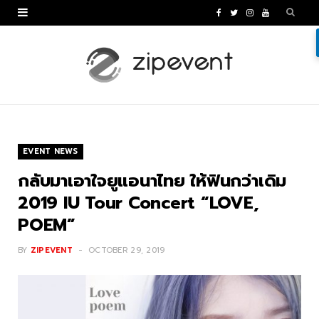
F
T
I
Y
a
w
n
o
c
i
s
u
e
t
t
T
b
t
a
u
o
e
g
b
EVENT NEWS
o
r
r
e
กลับมาเอาใจยูแอนาไทย ให้ฟินกว่าเดิม
k
a
2019 IU Tour Concert “LOVE,
POEM”
m
BY
ZIPEVENT
OCTOBER 29, 2019