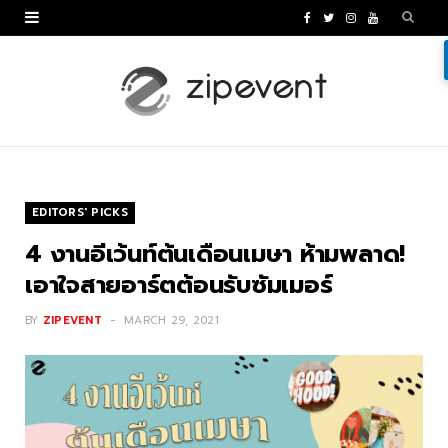
F
T
I
Y
a
w
n
o
c
i
s
u
e
t
t
T
b
t
a
u
o
e
g
b
EDITORS' PICKS
o
r
r
e
4 งานอีเว้นท์ต้นเดือนเมษา ห้ามพลาด!
k
a
เอาใจสายอาร์ตต้อนรับซัมเมอร์
m
BY
ZIPEVENT
MARCH 29, 2021