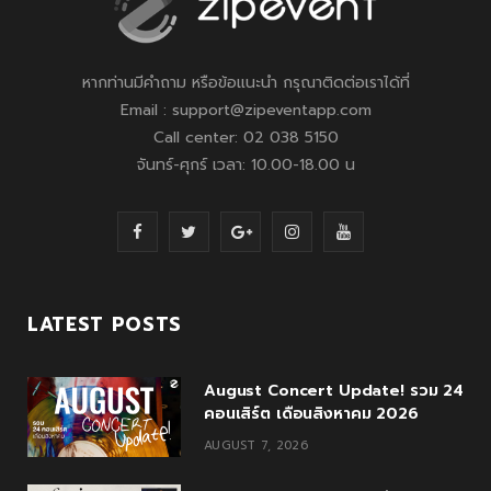
หากท่านมีคำถาม หรือข้อแนะนำ กรุณาติดต่อเราได้ที่
Email : support@zipeventapp.com
Call center: 02 038 5150
จันทร์-ศุกร์ เวลา: 10.00-18.00 น
F
T
G
I
Y
a
w
o
n
o
c
i
o
s
u
LATEST POSTS
e
t
g
t
T
August Concert Update! รวม 24
b
t
l
a
u
คอนเสิร์ต เดือนสิงหาคม 2026
o
e
e
g
b
AUGUST 7, 2026
o
r
P
r
e