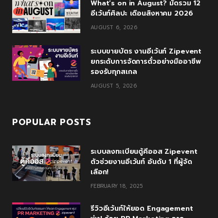
What’s on in August? มัดรวม 12
k
l
a
อีเว้นท์ศิลปะ เดือนสิงหาคม 2026
u
m
AUGUST 6, 2026
s
ระบบขายบัตร งานอีเว้นท์ Zipevent
ยกระดับการจัดการตั๋วอย่างมืออาชีพ
รองรับทุกสเกล
AUGUST 5, 2026
POPULAR POSTS
ระบบลงทะเบียนตู้คีออส Zipevent
ตัวช่วยงานอีเว้นท์ อันดับ 1 ที่ผู้จัด
เลือก!
FEBRUARY 18, 2025
รีวิวอีเว้นท์ให้ยอด Engagement