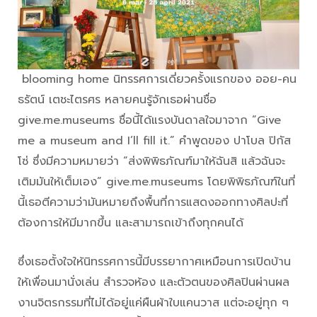
blooming home นิทรรศการเดี่ยวครั้งแรกของ ออย-คน
ธรัตน์ เตชะไตรศร หลายคนรู้จักเธอผ่านชื่อ
give.me.museums ชื่อนี้ได้แรงบันดาลใจมาจาก “Give
me a museum and I’ll fill it.” คำพูดของ ปาโบล ปิกัส
โซ่ ซึ่งมีความหมายว่า “ส่งพิพิธภัณฑ์มาให้ฉันสิ แล้วฉันจะ
เติมมันให้เต็มเอง” give.me.museums โดยพิพิธภัณฑ์ในที่
นี้เธอตีความว่ามันหมายถึงพื้นที่การแสดงออกทางศิลปะที่
ต้องการให้มีมากขึ้น และสามารถเข้าถึงทุกคนได้
ซึ่งเธอตั้งใจให้นิทรรศการนี้มีบรรยากาศเหมือนการเปิดบ้าน
ให้เพื่อนมานั่งเล่น สำรวจห้อง และตัวตนของศิลปินผ่านผล
งานจิตรกรรมที่ไม่ได้อยู่แค่ผืนผ้าใบแคนวาส แต่จะอยู่ทุก ๆ