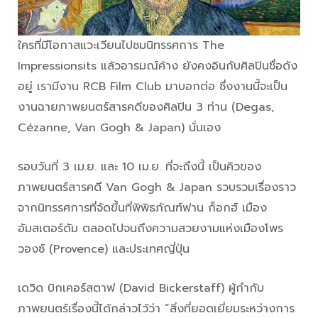
ใครที่มีโอกาสแวะเวียนไปชมนิทรรศการ The
Impressionsits แล้วอารมณ์ค้าง ยังคงอินกับศิลปินชื่อดัง
อยู่ เรามีงาน RCB Film Club มาบอกต่อ ซึ่งงานนี้จะเป็น
งานฉายภาพยนตร์สารคดีของศิลปิน 3 ท่าน (Degas,
Cézanne, Van Gogh & Japan) นั่นเอง
รอบวันที่ 3 เม.ย. และ 10 เม.ย. ที่จะถึงนี้ เป็นคิวของ
ภาพยนตร์สารคดี Van Gogh & Japan รวบรวมเรื่องราว
จากนิทรรศการที่จัดขึ้นที่พิพิธภัณฑ์ฟาน ก็อกฮ์ เมือง
อัมสเตอร์ดัม ตลอดไปจนถึงความสวยงามแห่งเมืองโพร
วองซ์ (Provence) และประเทศญี่ปุ่น
เดวิด บิกเคอร์สตาฟ (David Bickerstaff) ผู้กำกับ
ภาพยนตร์เรื่องนี้ได้กล่าวไว้ว่า “สิ่งที่ยอดเยี่ยมระหว่างการ