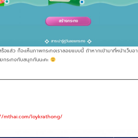
สร็จแล้ว ก็จะเห็นภาพกระทงเราลอยแบบนี้ ถ้าหากเข้ามาที่หน้าเว็
ลอยกระทงกับสนุกกันนะคะ
://mthai.com/loykrathong/