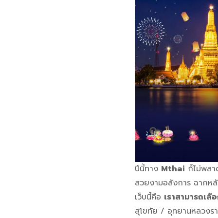
ปีนี้ทาง
Mthai
ก็ไม่พลา
สวยงามอลังการ ฉากหลัง
เว็บนี้คือ
เราสามารถเลือ
สุโขทัย / อุทยานหลวงรา