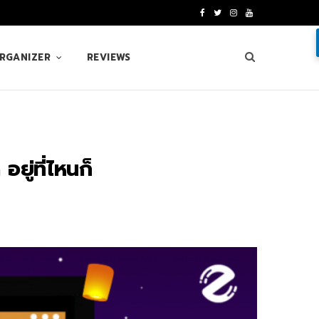
F
T
I
Y
a
w
n
o
ORGANIZER
REVIEWS
c
i
s
u
e
t
t
T
b
t
a
u
o
e
g
b
ยู่ที่ไหนก็
o
r
r
e
k
a
m