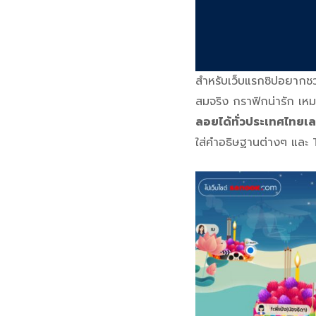
สำหรับเว็บแรกซิปอยากช
สมจริง กราฟิกน่ารัก เห
ลอยได้ทั่วประเทศไทยเ
ใส่คำอธิษฐานต่างๆ และ 