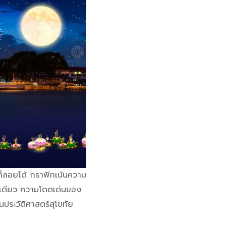
็ลอยได้ กราฟิกเน้นความ
ีเดียว ความโดดเด่นของ
นประวัติศาสตร์สุโขทัย