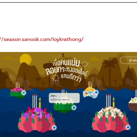
://season.sanook.com/loykrathong/