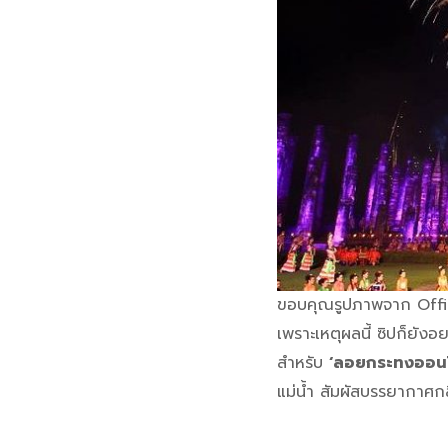
ขอบคุณรูปภาพจาก Offic
เพราะเหตุผลนี้ ซิปก็ยังอ
สำหรับ
‘ลอยกระทงออน
แม่น้ำ สัมผัสบรรยากาศก