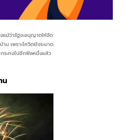
ึงแม้ว่ารัฐจะอนุญาตให้จัด
้าน เพราะโควิดยังระบาด
ระทงไปอีกฟิลหนึ่งแล้ว
าน