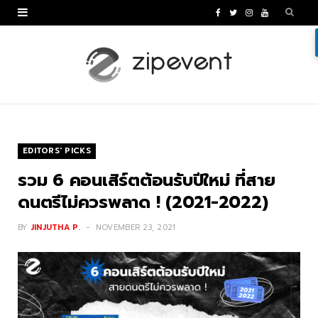
F
T
I
Y
a
w
n
o
c
i
s
u
e
t
t
T
b
t
a
u
o
e
g
b
EDITORS' PICKS
o
r
r
e
รวม 6 คอนเสิร์ตต้อนรับปีใหม่ ที่สาย
k
a
ดนตรีไม่ควรพลาด ! (2021-2022)
m
BY
JINJUTHA P.
NOVEMBER 23, 2021