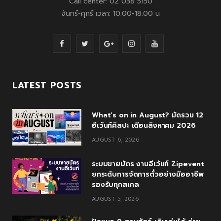
Call center: 02 038 5150
จันทร์-ศุกร์ เวลา: 10.00-18.00 น
F
T
G
I
Y
a
w
o
n
o
c
i
o
s
u
LATEST POSTS
e
t
g
t
T
What’s on in August? มัดรวม 12
b
t
l
a
u
อีเว้นท์ศิลปะ เดือนสิงหาคม 2026
o
e
e
g
b
AUGUST 6, 2026
o
r
P
r
e
ระบบขายบัตร งานอีเว้นท์ Zipevent
k
l
a
ยกระดับการจัดการตั๋วอย่างมืออาชีพ
รองรับทุกสเกล
u
m
AUGUST 5, 2026
s