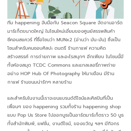
ทีม happening จับมือกับ Seacon Square จัดงานอาร์ต
มาร์เก็ตขนาดใหญ่ ในโซนใหม่เอี่ยมของศูนย์สรรพสินค้า
ซีคอนสแควร์ ที่ชื่อโซนว่า MUNx2 (อ่านว่า มัน-มัน) ซึ่งเป็น
โซนสำหรับคนชอบศิลปะ ดนตรี ร้านกาแฟ ความคิด
สร้างสรรค์ การถ่ายภาพ และอะไรสนุกๆ อีกเพียบ ในโซนนี้มี
ทั้งห้องสมุด TCDC Commons และแกลเลอรี่ภาพถ่าย
อย่าง HOP Hub Of Photography ให้มาเยือน มีร้าน
กาแฟ ร้านขนมน่ารักๆ หลายร้าน
และสำหรับในงานนี้เราจะขนแบรนด์ดีไซน์และศิลปินที่เป็น
เพื่อนๆ ของ happening รวมทั้งร้าน happening shop
แบบ Pop Us Store ไปออกบูธเป็นอาร์ตมาร์เก็ตราว 50 บูธ
ทั้งสำนักพิมพ์, แฟชั่น, งานดีไซน์, ของขวัญ ฯลฯ มีกิจกร