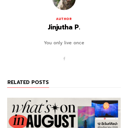
AUTHOR
Jinjutha P.
You only live once
F
a
c
e
b
o
RELATED POSTS
o
k