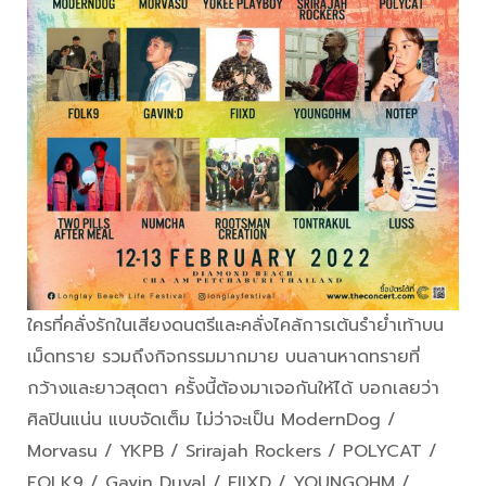
ใครที่คลั่งรักในเสียงดนตรีและคลั่งไคล้การเต้นรำย่ำเท้าบน
เม็ดทราย รวมถึงกิจกรรมมากมาย บนลานหาดทรายที่
กว้างและยาวสุดตา ครั้งนี้ต้องมาเจอกันให้ได้ บอกเลยว่า
ศิลปินแน่น แบบจัดเต็ม ไม่ว่าจะเป็น ModernDog /
Morvasu / YKPB / Srirajah Rockers / POLYCAT /
FOLK9 / Gavin Duval / FIIXD / YOUNGOHM /