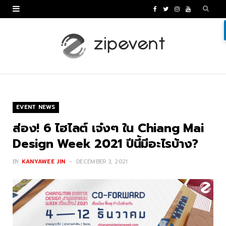
F
T
I
Y
a
w
n
o
c
i
s
u
e
t
t
T
b
t
a
u
o
e
g
b
EVENT NEWS
o
r
r
e
ส่อง! 6 ไฮไลต์ เจ๋งๆ ใน Chiang Mai
k
a
Design Week 2021 ปีนี้มีอะไรบ้าง?
m
BY
KANYAWEE JIN
DECEMBER 3, 2021