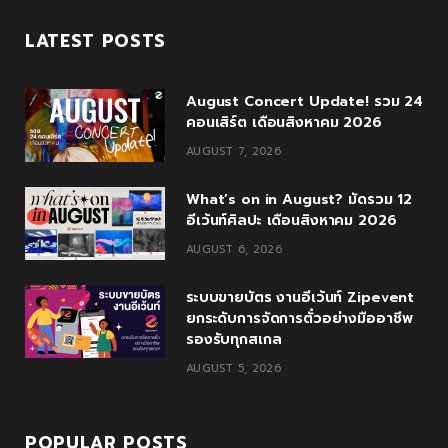
c
i
o
s
u
LATEST POSTS
e
t
g
t
T
August Concert Update! รวม 24
b
t
l
a
u
คอนเสิร์ต เดือนสิงหาคม 2026
o
e
e
g
b
AUGUST 7, 2026
o
r
P
r
e
What’s on in August? มัดรวม 12
k
l
a
อีเว้นท์ศิลปะ เดือนสิงหาคม 2026
u
m
AUGUST 6, 2026
s
ระบบขายบัตร งานอีเว้นท์ Zipevent
ยกระดับการจัดการตั๋วอย่างมืออาชีพ
รองรับทุกสเกล
AUGUST 5, 2026
POPULAR POSTS