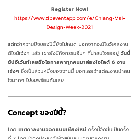
Register Now!
https://www.zipeventapp.com/e/Chiang-Mai-
Design-Week-2021
แต่ทว่าความปังของปีนี้ยังไม่หมด นอกจากจะมีโชว์เคสงาน
ดีไซน์เจ๋งๆ แล้ว เขายังมีกิจกรรมอื่นๆ ที่น่าสนใจรออยู่
วันนี้
ซิปอีเว้นท์เลยถือโอกาสพาทุกคนมาส่องไฮไลต์
6 งาน
เจ๋งๆ
ซึ่งเป็นส่วนหนึ่งของงานนี้ บอกเลยว่าแต่ละงานน่าสน
ใจมากๆ ไปชมพร้อมกันเลย
Concept ของปีนี้?
โดย
เทศกาลงานออกแบบเชียงใหม่
ครั้งนี้จัดขึ้นเป็นครั้ง
ที่ 7 โดยมีวัตถุประสงค์เพื่อสนับสนุนอุตสาหกรรม