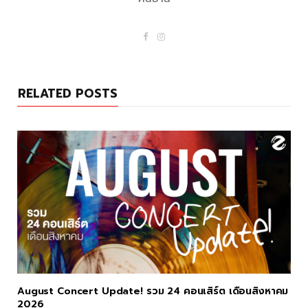
F
I
a
n
c
s
e
t
b
a
o
g
RELATED POSTS
o
r
k
a
m
August Concert Update! รวม 24 คอนเสิร์ต เดือนสิงหาคม
2026