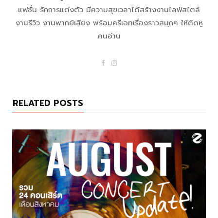
แฟชั่น รักการแต่งตัว มีความสุขเวลาได้สร้างงานไลฟ์สไตล์
งานรีวิว งานพากย์เสียง พร้อมครีเอทเรื่องราวสนุกๆ ให้ติดหู
คนอ่าน
F
I
a
n
c
s
e
t
b
a
o
g
RELATED POSTS
o
r
k
a
m