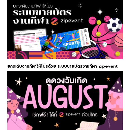
ยกระดับงานกีฬาให้โปรด้วย ระบบขายบัตรงานกีฬา Zipevent