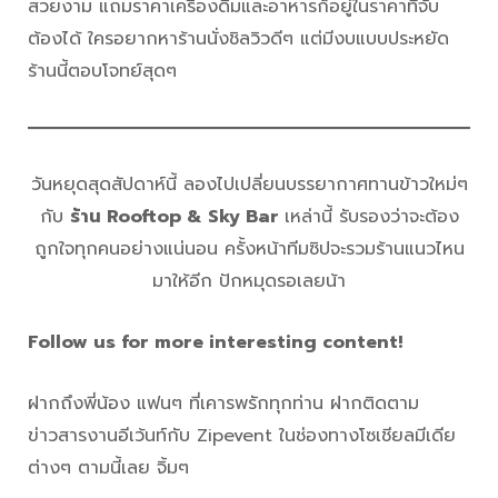
สวยงาม แถมราคาเครื่องดื่มและอาหารก็อยู่ในราคาที่จับ
ต้องได้ ใครอยากหาร้านนั่งชิลวิวดีๆ แต่มีงบแบบประหยัด
ร้านนี้ตอบโจทย์สุดๆ
วันหยุดสุดสัปดาห์นี้ ลองไปเปลี่ยนบรรยากาศทานข้าวใหม่ๆ
กับ
ร้าน Rooftop & Sky Bar
เหล่านี้ รับรองว่าจะต้อง
ถูกใจทุกคนอย่างแน่นอน ครั้งหน้าทีมซิปจะรวมร้านแนวไหน
มาให้อีก ปักหมุดรอเลยน้า
Follow us for more interesting content!
ฝากถึงพี่น้อง แฟนๆ ที่เคารพรักทุกท่าน ฝากติดตาม
ข่าวสารงานอีเว้นท์กับ Zipevent ในช่องทางโซเชียลมีเดีย
ต่างๆ ตามนี้เลย จิ้มๆ