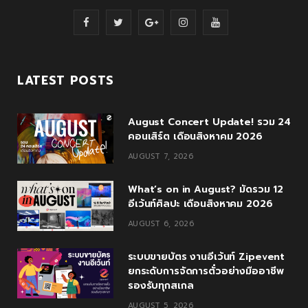
F
T
G
I
Y
a
w
o
n
o
c
i
o
s
u
LATEST POSTS
e
t
g
t
T
August Concert Update! รวม 24
b
t
l
a
u
คอนเสิร์ต เดือนสิงหาคม 2026
o
e
e
g
b
AUGUST 7, 2026
o
r
P
r
e
What’s on in August? มัดรวม 12
k
l
a
อีเว้นท์ศิลปะ เดือนสิงหาคม 2026
u
m
AUGUST 6, 2026
s
ระบบขายบัตร งานอีเว้นท์ Zipevent
ยกระดับการจัดการตั๋วอย่างมืออาชีพ
รองรับทุกสเกล
AUGUST 5, 2026