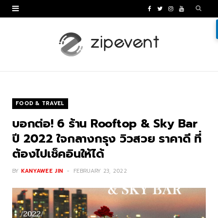
F
T
I
Y
a
w
n
o
c
i
s
u
e
t
t
T
b
t
a
u
o
e
g
b
FOOD & TRAVEL
o
r
r
e
บอกต่อ! 6 ร้าน Rooftop & Sky Bar
k
a
ปี 2022 ใจกลางกรุง วิวสวย ราคาดี ที่
ต้องไปเช็คอินให้ได้
m
BY
KANYAWEE JIN
FEBRUARY 23, 2022