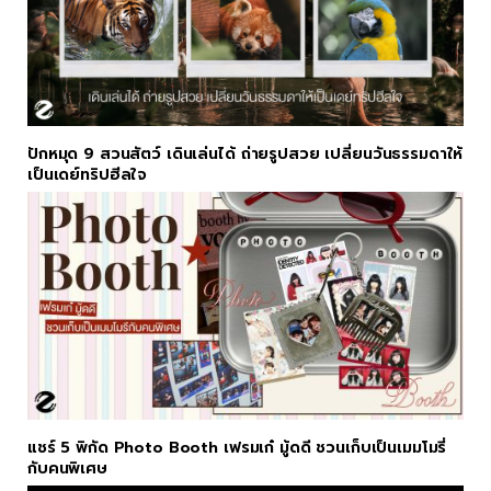
ปักหมุด 9 สวนสัตว์ เดินเล่นได้ ถ่ายรูปสวย เปลี่ยนวันธรรมดาให้
เป็นเดย์ทริปฮีลใจ
แชร์ 5 พิกัด Photo Booth เฟรมเก๋ มู้ดดี ชวนเก็บเป็นเมมโมรี่
กับคนพิเศษ