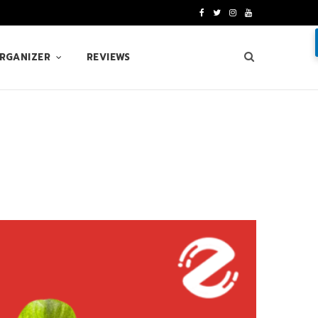
F
T
I
Y
a
w
n
o
ORGANIZER
REVIEWS
c
i
s
u
e
t
t
T
b
t
a
u
o
e
g
b
o
r
r
e
k
a
m