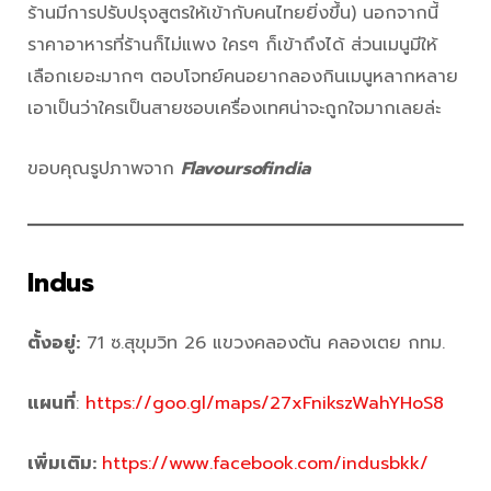
ร้านมีการปรับปรุงสูตรให้เข้ากับคนไทยยิ่งขึ้น) นอกจากนี้
ราคาอาหารที่ร้านก็ไม่แพง ใครๆ ก็เข้าถึงได้ ส่วนเมนูมีให้
เลือกเยอะมากๆ ตอบโจทย์คนอยากลองกินเมนูหลากหลาย
เอาเป็นว่าใครเป็นสายชอบเครื่องเทศน่าจะถูกใจมากเลยล่ะ
ขอบคุณรูปภาพจาก
Flavoursofindia
Indus
ตั้งอยู่:
71 ซ.สุขุมวิท 26 แขวงคลองตัน คลองเตย กทม.
แผนที่
:
https://goo.gl/maps/27xFnikszWahYHoS8
เพิ่มเติม:
https://www.facebook.com/indusbkk/