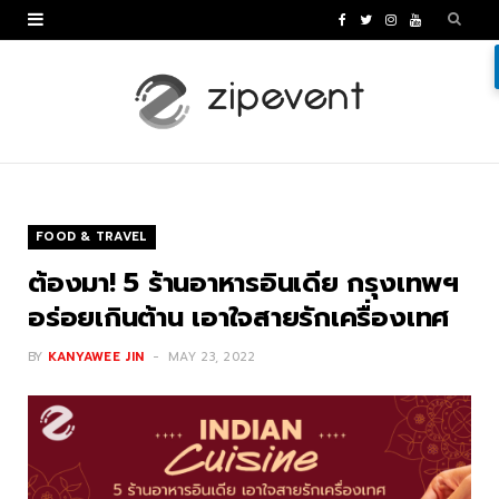
F
T
I
Y
a
w
n
o
c
i
s
u
e
t
t
T
b
t
a
u
o
e
g
b
FOOD & TRAVEL
o
r
r
e
ต้องมา! 5 ร้านอาหารอินเดีย กรุงเทพฯ
k
a
อร่อยเกินต้าน เอาใจสายรักเครื่องเทศ
m
BY
KANYAWEE JIN
MAY 23, 2022