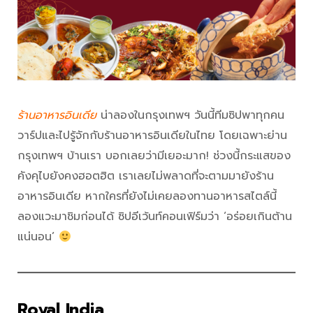
ร้านอาหารอินเดีย
น่าลองในกรุงเทพฯ วันนี้ทีมซิปพาทุกคน
วาร์ปและไปรู้จักกับร้านอาหารอินเดียในไทย โดยเฉพาะย่าน
กรุงเทพฯ บ้านเรา บอกเลยว่ามีเยอะมาก! ช่วงนี้กระแสของ
คังคุไบยังคงฮอตฮิต เราเลยไม่พลาดที่จะตามมายังร้าน
อาหารอินเดีย หากใครที่ยังไม่เคยลองทานอาหารสไตล์นี้
ลองแวะมาชิมก่อนได้ ซิปอีเว้นท์คอนเฟิร์มว่า ‘อร่อยเกินต้าน
แน่นอน’
Royal India