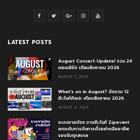
F
T
G
I
Y
a
w
o
n
o
c
i
o
s
u
LATEST POSTS
e
t
g
t
T
August Concert Update! รวม 24
b
t
l
a
u
คอนเสิร์ต เดือนสิงหาคม 2026
o
e
e
g
b
AUGUST 7, 2026
o
r
P
r
e
What’s on in August? มัดรวม 12
k
l
a
อีเว้นท์ศิลปะ เดือนสิงหาคม 2026
u
m
AUGUST 6, 2026
s
ระบบขายบัตร งานอีเว้นท์ Zipevent
ยกระดับการจัดการตั๋วอย่างมืออาชีพ
รองรับทุกสเกล