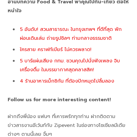
อ่านบทความ Food & Travel พาคุณไปกิน-เที่ยว ต่อให้
หนำใจ
5 อันดับ! สวนสาธารณะ ในกรุงเทพฯ ที่ดีที่สุด พัก
ผ่อนเดินเล่น ถ่ายรูปชิลๆ ท่ามกลางธรรมชาติ
ใครสาย คราฟท์เบียร์ ไม่ควรพลาด!
5 บาร์แผ่นเสียง กทม. ชวนคุณไปนั่งฟังเพลง จิบ
เครื่องดื่ม ในบรรยากาศสุดคลาสสิค!
4 ร้านอาหารเม็กซิกัน ที่ต้องปักหมุดไปลิ้มลอง
Follow us for more interesting content!
ฝากถึงพี่น้อง แฟนๆ ที่เคารพรักทุกท่าน ฝากติดตาม
ข่าวสารงานอีเว้นท์กับ Zipevent ในช่องทางโซเชียลมีเดีย
ต่างๆ ตามนี้เลย จิ้มๆ