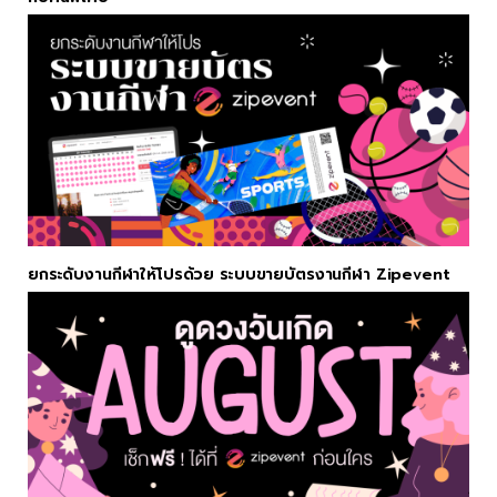
ยกระดับงานกีฬาให้โปรด้วย ระบบขายบัตรงานกีฬา Zipevent