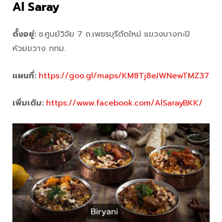
Al Saray
ตั้งอยู่:
ซ.ศูนย์วิจัย 7 ถ.เพชรบุรีตัดใหม่ แขวงบางกะปิ
ห้วยขวาง กทม.
แผนที่:
https://goo.gl/maps/KM8Tj8eJWNewTMZ37
เพิ่มเติม:
https://www.facebook.com/AlSarayBKK/