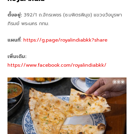
ตั้งอยู่:
392/1 ถ.จักรเพชร (ซ.บพิตรพิมุข) แขวงวังบูรพา
ภิรมย์ พระนคร กทม.
แผนที่
:
https://g.page/royalindiabkk?share
เพิ่มเติม:
https://www.facebook.com/royalindiabkk/