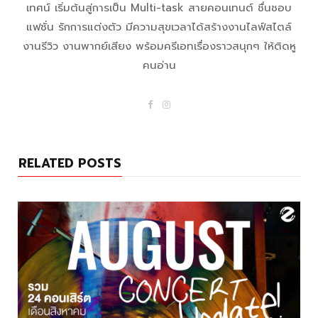
เทศน์ เริ่มต้นสู่การเป็น Multi-task สายคอนเทนต์ ชื่นชอบ
แฟชั่น รักการแต่งตัว มีความสุขเวลาได้สร้างงานไลฟ์สไตล์
งานรีวิว งานพากย์เสียง พร้อมครีเอทเรื่องราวสนุกๆ ให้ติดหู
คนอ่าน
F
I
a
n
c
s
e
t
b
a
o
g
RELATED POSTS
o
r
k
a
m