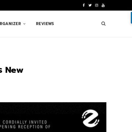
F
T
I
Y
a
w
n
o
ORGANIZER
REVIEWS
c
i
s
u
e
t
t
T
b
t
a
u
o
e
g
b
าร New
o
r
r
e
k
a
m