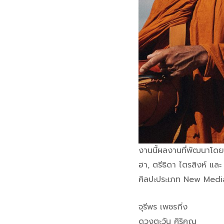
งานนี้ผลงานที่พัฒนาโดยท
ฮา, ตรีธิดา ไตรสิงห์ แ
ศิลปะประเภท New Media 
จุรีพร เพชรกิ่ง
ดวงตะวัน ศิริคูณ