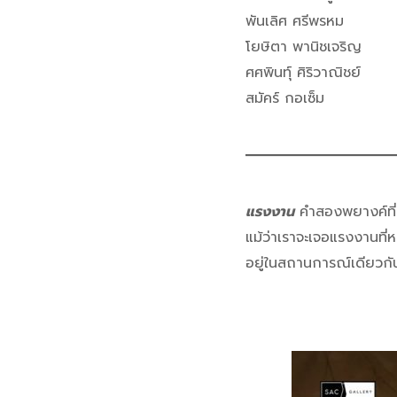
พันเลิศ ศรีพรหม
โยษิตา พานิชเจริญ
ศศพินทุ์ ศิริวาณิชย์
สมัคร์ กอเซ็ม
แรงงาน
คำสองพยางค์ที่
แม้ว่าเราจะเจอแรงงานที่
อยู่ในสถานการณ์เดียวกัน