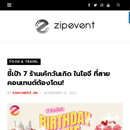
F
T
I
Y
a
w
n
o
c
i
s
u
e
t
t
T
b
t
a
u
o
e
g
b
FOOD & TRAVEL
o
r
r
e
ชี้เป้า 7 ร้านเค้กวันเกิด ในไอจี ที่สาย
k
a
คอนเทนต์ต้องโดน!
m
BY
KANYAWEE JIN
NOVEMBER 15, 2022