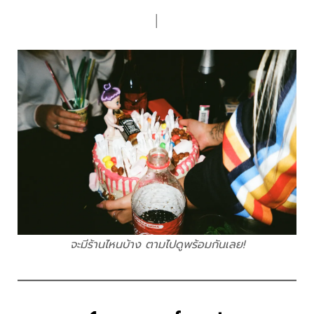
│
จะมีร้านไหนบ้าง ตามไปดูพร้อมกันเลย!