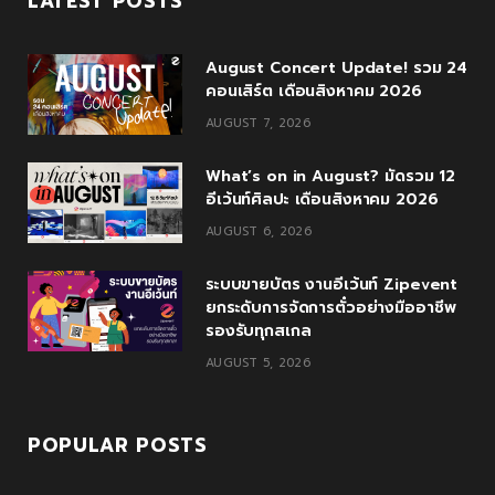
LATEST POSTS
e
t
g
t
T
August Concert Update! รวม 24
b
t
l
a
u
คอนเสิร์ต เดือนสิงหาคม 2026
o
e
e
g
b
AUGUST 7, 2026
o
r
P
r
e
What’s on in August? มัดรวม 12
k
l
a
อีเว้นท์ศิลปะ เดือนสิงหาคม 2026
u
m
AUGUST 6, 2026
s
ระบบขายบัตร งานอีเว้นท์ Zipevent
ยกระดับการจัดการตั๋วอย่างมืออาชีพ
รองรับทุกสเกล
AUGUST 5, 2026
POPULAR POSTS