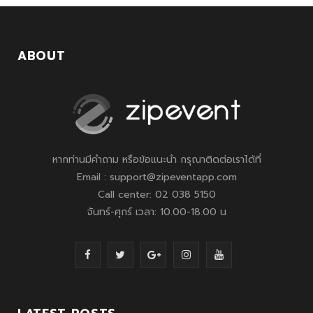
ABOUT
หากท่านมีคำถาม หรือข้อแนะนำ กรุณาติดต่อเราได้ที่
Email : support@zipeventapp.com
Call center: 02 038 5150
จันทร์-ศุกร์ เวลา: 10.00-18.00 น
F
T
G
I
Y
a
w
o
n
o
c
i
o
s
u