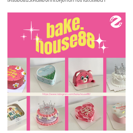
ใครชอบแนวไหนลองทักไปคุยกับทางร้านได้เลยน้า