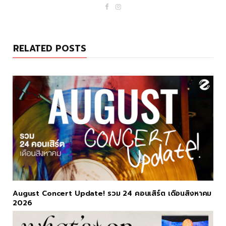
F
I
a
n
c
s
e
t
b
a
o
g
RELATED POSTS
o
r
k
a
m
August Concert Update! รวม 24 คอนเสิร์ต เดือนสิงหาคม
2026