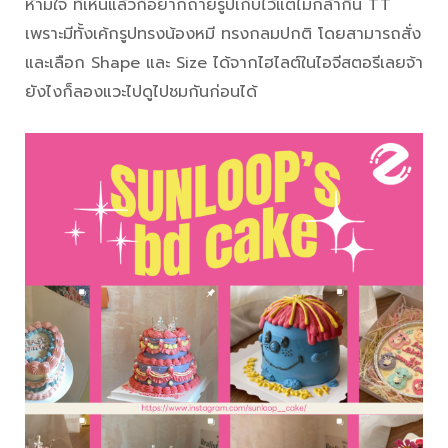
ห้ามใจ ที่เห็นแล้วก็อยากถ่ายรูปเก็บไว้แต่ไม่กล้ากิน TT
เพราะมีทั้งเค้กรูปทรงน้องหมี ทรงกลมปกติ โดยสามารถสั่ง
และเลือก Shape และ Size ได้จากไฮไลต์ในไอจีสตอรีเลยจ้า
ยังไงก็ลองแวะไปดูไปชมกันก่อนได้