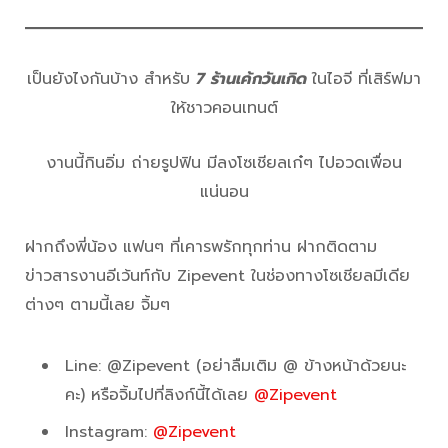
เป็นยังไงกันบ้าง สำหรับ
7
ร้านเค้กวันเกิด
ในไอจี ที่เสิร์ฟมา
ให้ชาวคอนเทนต์
งานนี้กินอิ่ม ถ่ายรูปฟิน มีลงโซเชียลเก๋ๆ ไปอวดเพื่อน
แน่นอน
ฝากถึงพี่น้อง แฟนๆ ที่เคารพรักทุกท่าน ฝากติดตาม
ข่าวสารงานอีเว้นท์กับ Zipevent ในช่องทางโซเชียลมีเดีย
ต่างๆ ตามนี้เลย จิ้มๆ
Line: @Zipevent (อย่าลืมเติม @ ข้างหน้าด้วยนะ
คะ) หรือจิ้มไปที่ลิงก์นี้ได้เลย
@Zipevent
Instagram:
@Zipevent