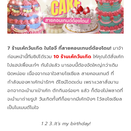
7 ร้านเค้กวันเกิด
ในไอจี
ที่สายคอนเทนต์ต้องโดน!
มาจ้า
ก่อนหน้านี้ทีมซิปได้รวม
10 ร้านเค้กวันเกิด
ให้คุณได้สั่งเค้ก
ไปแฮปเพื่อนเก๋ๆ กันไปแล้ว มารอบนี้ต้องจัดใหญ่กว่าเดิม
นิดหน่อย เนื่องจากเอาใจสายโซเชียล สายคอนเทนต์ ที่
กำลังมองหาเค้กน่ารักๆ ดีไซน์โดดเด่น เพราะเวลาสั่งมาน
อกจากจะนำมาเป่าเค้ก ตักกินอร่อยๆ แล้ว ก็ต้องไม่พลาดที่
จะนำมาถ่ายรูป! วันเกิดทั้งทีก็อยากมีเค้กปังๆ ไว้ลงโซเชียล
เป็นโมเมนต์โมใจ
1 2 3…It’s my birthday!