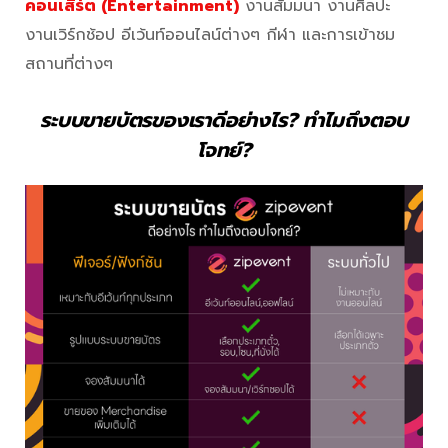
คอนเสิร์ต (Entertainment)
งานสัมมนา งานศิลปะ
งานเวิร์กช้อป อีเว้นท์ออนไลน์ต่างๆ กีฬา และการเข้าชม
สถานที่ต่างๆ
ระบบขายบัตรของเราดีอย่างไร? ทำไมถึงตอบ
โจทย์?