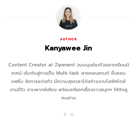
AUTHOR
Kanyawee Jin
Content Creator at Zipevent จบมนุษย์แต่ใจอยากเรียนนิ
เทศน์ เริ่มต้นสู่การเป็น Multi-task สายคอนเทนต์ ชื่นชอบ
แฟชั่น รักการแต่งตัว มีความสุขเวลาได้สร้างงานไลฟ์สไตล์
งานรีวิว งานพากย์เสียง พร้อมครีเอทเรื่องราวสนุกๆ ให้ติดหู
คนอ่าน
F
I
a
n
c
s
e
t
b
a
o
g