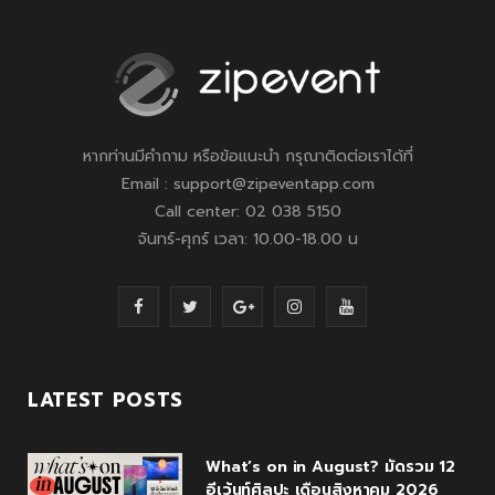
หากท่านมีคำถาม หรือข้อแนะนำ กรุณาติดต่อเราได้ที่
Email : support@zipeventapp.com
Call center: 02 038 5150
จันทร์-ศุกร์ เวลา: 10.00-18.00 น
F
T
G
I
Y
a
w
o
n
o
c
i
o
s
u
LATEST POSTS
e
t
g
t
T
What’s on in August? มัดรวม 12
b
t
l
a
u
อีเว้นท์ศิลปะ เดือนสิงหาคม 2026