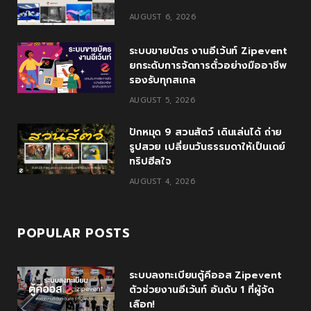
o
e
e
g
b
AUGUST 6, 2026
o
r
P
r
e
ระบบขายบัตร งานอีเว้นท์ Zipevent
k
l
a
ยกระดับการจัดการตั๋วอย่างมืออาชีพ
รองรับทุกสเกล
u
m
AUGUST 5, 2026
s
ปักหมุด 9 สวนสัตว์ เดินเล่นได้ ถ่าย
รูปสวย เปลี่ยนวันธรรมดาให้เป็นเดย์
ทริปฮีลใจ
AUGUST 4, 2026
POPULAR POSTS
ระบบลงทะเบียนตู้คีออส Zipevent
ตัวช่วยงานอีเว้นท์ อันดับ 1 ที่ผู้จัด
เลือก!