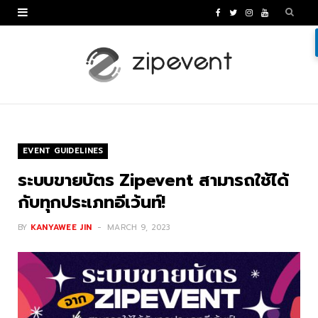
F
T
I
Y
a
w
n
o
c
i
s
u
e
t
t
T
b
t
a
u
o
e
g
b
EVENT GUIDELINES
o
r
r
e
ระบบขายบัตร Zipevent สามารถใช้ได้
k
a
กับทุกประเภทอีเว้นท์!
m
BY
KANYAWEE JIN
MARCH 9, 2023