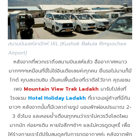
สนามบินเลห์ลาดักห์ IXL (Kushok Bakula Rimpochee
Airport)
หลังจากที่พวกเราถึงสนามบินเลห์แล้ว ฮืออากาศหนาว
มากๆๆๆเหมือนที่นี่ไม่ใช่อินเดียเลยค่ะทุกคน ยืนรอไม่นานก็มี
ไกด์ คุณสเเตนซิน เป็นคนพื้นเมืองที่เราดีลไว้จาก คุณแซม
เพจ
Mountain View Trek Ladakh
มารับไปส่งที่
โรงแรม
Hotel Holiday Ladakh
ที่เราจะอยู่ค้างที่นี่กัน
ยาวๆ หลังจากนั้นก็มีเวลาถ่ายรูป นอนพักผ่อนประมาณ 2-
3 ชั่วโมง และคอยย้ำเตือนทุกคนว่าเราไม่ควรวิ่งโลดโผน
มากนัก ค่อยๆเดิน หายใจลึกๆช้าๆ และไม่ควรดูดบุหรี่ เพื่อ
ให้ร่างกายเราได้ปรับสมดุลกับการกดอากาศค่ะ หลังจากพัก