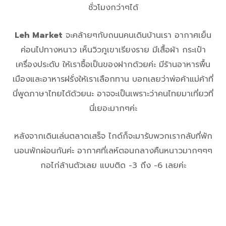
ชั่วโมงกว่าๆได้
Leh Market
จะคล้ายๆกับถนนคนเดินบ้านเรา อากาศเย็น
ค่อนไปทางหนาว เห็นวิวภูเขาเรียงราย มีเสื้อผ้า กระเป๋า
เครื่องประดับ ให้เราซื้อเป็นของฝากด้วยค่ะ มีร้านอาหารพื้น
เมืองและอาหารฝรั่งให้เราเลือกทาน บอกเลยว่าพ่อค้าแม่ค้าที่
นี่พูดภาษาไทยได้ด้วยนะ อาจจะเป็นเพราะว่าคนไทยมาเที่ยวที่
นี่เยอะมากๆค่ะ
หลังจากเดินเล่นตลาดเสร็จ ไกด์ก็จะมารับพวกเรากลับที่พัก
นอนพักผ่อนกันค่ะ อากาศที่เลห์ตอนกลางคืนหนาวมากๆๆๆ
กอไก่ล้านตัวเลย แบบติด -3 ถึง -6 เลยค่ะ