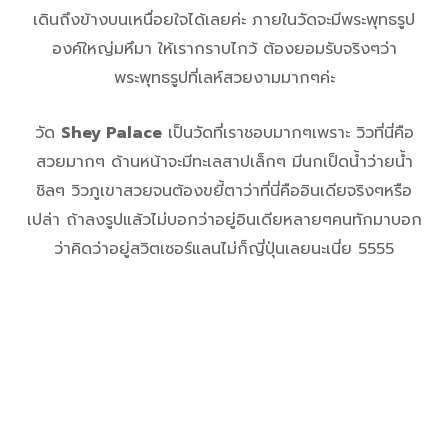
เดินถึงข้างบนเหนื่อยใจได้เลยค่ะ ภายในวัดจะมีพระพุทธรูป
องค์ใหญ่มหึมา ให้เรากราบไกว้ ต้องยอมรับจริงๆว่า
พระพุทธรูปที่เลห์สวยงามมากๆค่ะ
วัด
Shey Palace
เป็นวัดที่เราชอบมากๆเพราะ วิวที่นี่คือ
สวยมากๆ ด้านหน้าจะมีทะเลสาปเล็กๆ มีนกเป็ดน้ำว่ายน้ำ
ชิลๆ วิวภูเขาสวยจนต้องขยี้ตาว่าที่นี่คืออินเดียจริงๆหรือ
เปล่า ถ้าลงรูปแล้วไม่บอกว่าอยู่อินเดียหลายๆคนทักมาบอก
ว่าคิดว่าอยู่สวิตเซอร์แลนไม่ก็ญี่ปุ่นเลยนะเนี่ย 5555