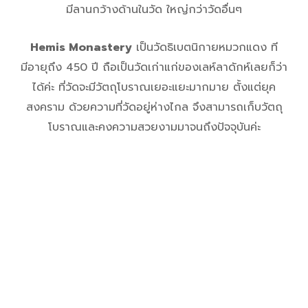
มีลานกว้างด้านในวัด ใหญ่กว่าวัดอื่นๆ
Hemis Monastery
เป็นวัดธิเบตนิกายหมวกแดง ที
มีอายุถึง 450 ปี ถือเป็นวัดเก่าแก่ของเลห์ลาดักห์เลยก็ว่า
ได้ค่ะ ที่วัดจะมีวัตถุโบราณเยอะแยะมากมาย ตั้งแต่ยุค
สงคราม ด้วยความที่วัดอยู่ห่างไกล จึงสามารถเก็บวัตถุ
โบราณและคงความสวยงามมาจนถึงปัจจุบันค่ะ