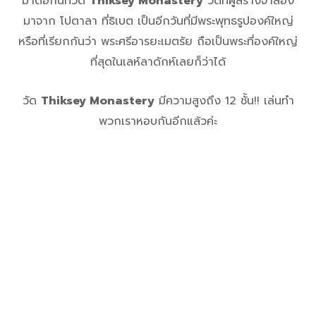
มาต่อกันที่วัด
Thiksey Monastery
วัดที่ผู้สร้างจำลอง
มาจาก โปตาลา ที่ธิเบต เป็นอีกวันที่มีพระพุทธรูปองค์ใหญ่
หรือที่เรียกกันว่า พระศรีอารยะเมตรัย ถือเป็นพระที่องค์ใหญ่
ที่สุดในเลห์ลาดักห์เลยก็ว่าได้
วัด
Thiksey Monastery
มีความสูงถึง 12 ชั้น!! เล่นทำ
พวกเราหอบกันอีกแล้วค่ะ