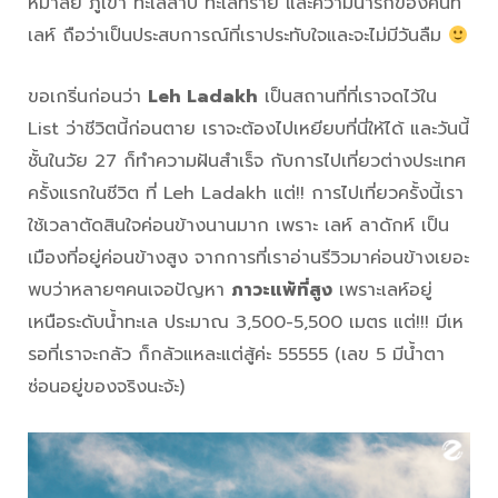
หิมาลัย ภูเขา ทะเลสาบ ทะเลทราย และความน่ารักของคนที่
เลห์ ถือว่าเป็นประสบการณ์ที่เราประทับใจและจะไม่มีวันลืม
ขอเกริ่นก่อนว่า
Leh Ladakh
เป็นสถานที่ที่เราจดไว้ใน
List ว่าชีวิตนี้ก่อนตาย เราจะต้องไปเหยียบที่นี่ให้ได้ และวันนี้
ชั้นในวัย 27 ก็ทำความฝันสำเร็จ กับการไปเที่ยวต่างประเทศ
ครั้งแรกในชีวิต ที่ Leh Ladakh แต่!! การไปเที่ยวครั้งนี้เรา
ใช้เวลาตัดสินใจค่อนข้างนานมาก เพราะ เลห์ ลาดักห์ เป็น
เมืองที่อยู่ค่อนข้างสูง จากการที่เราอ่านรีวิวมาค่อนข้างเยอะ
พบว่าหลายๆคนเจอปัญหา
ภาวะแพ้ที่สูง
เพราะเลห์อยู่
เหนือระดับน้ำทะเล ประมาณ 3,500-5,500 เมตร แต่!!! มีเห
รอที่เราจะกลัว ก็กลัวแหละแต่สู้ค่ะ 55555 (เลข 5 มีน้ำตา
ซ่อนอยู่ของจริงนะจ้ะ)