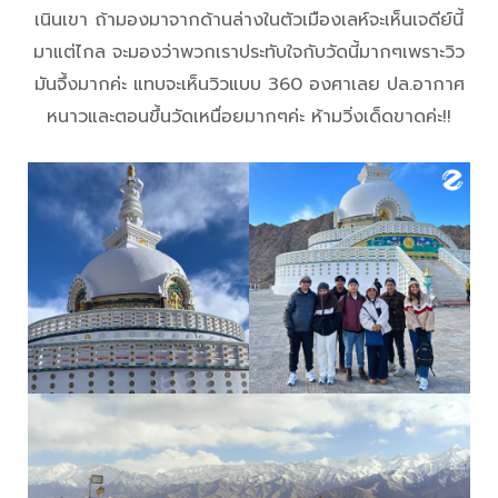
เนินเขา ถ้ามองมาจากด้านล่างในตัวเมืองเลห์จะเห็นเจดีย์นี้
มาแต่ไกล จะมองว่าพวกเราประทับใจกับวัดนี้มากๆเพราะวิว
มันจึ้งมากค่ะ แทบจะเห็นวิวแบบ 360 องศาเลย ปล.อากาศ
หนาวและตอนขึ้นวัดเหนื่อยมากๆค่ะ ห้ามวิ่งเด็ดขาดค่ะ!!