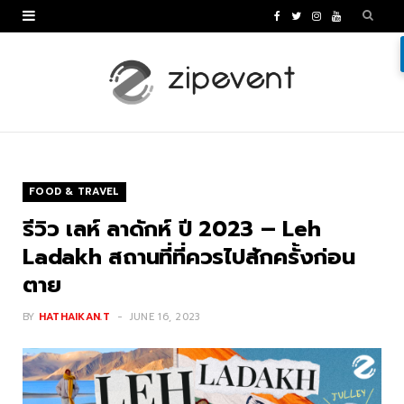
F
T
I
Y
a
w
n
o
c
i
s
u
e
t
t
T
b
t
a
u
o
e
g
b
FOOD & TRAVEL
o
r
r
e
รีวิว เลห์ ลาดักห์ ปี 2023 – Leh
k
a
Ladakh สถานที่ที่ควรไปสักครั้งก่อน
ตาย
m
BY
HATHAIKAN.T
JUNE 16, 2023