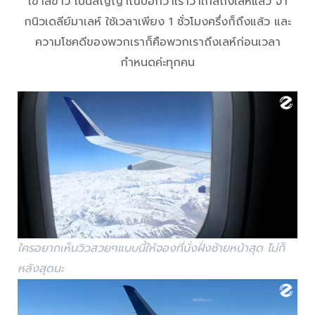
เขาสีขาว เป็นสัญญาณบอกว่าเราว่าใกล้ถึงเลห์แล้ว จา
กนิวเดลีย์มาเลห์ ใช้เวลาเพียง 1 ชั่วโมงครึ่งก็ถึงแล้ว และ
ความโชคดีของพวกเราก็คือพวกเราถึงเลห์ก่อนเวลา
กำหนดค่ะทุกคน
ใครอยากเห็นวิวสวยๆแบบนี้ให้จองที่นั่งฝั่งซ้ายหน้าสุด ไม่ก็
หลังสุดนะ