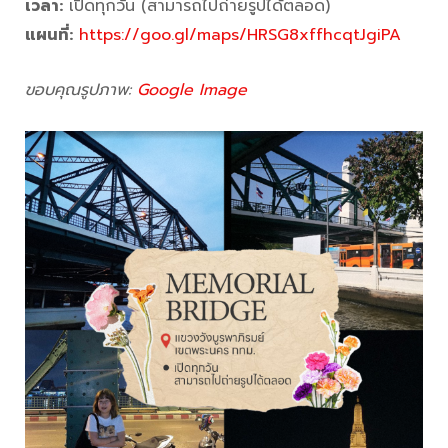
เวลา:
เปิดทุกวัน (สามารถไปถ่ายรูปได้ตลอด)
แผนที่:
https://goo.gl/maps/HRSG8xffhcqtJgiPA
ขอบคุณรูปภาพ:
Google Image