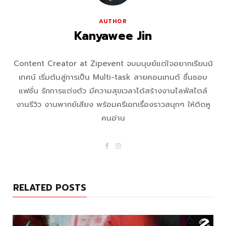
AUTHOR
Kanyawee Jin
Content Creator at Zipevent จบมนุษย์แต่ใจอยากเรียนนิ
เทศน์ เริ่มต้นสู่การเป็น Multi-task สายคอนเทนต์ ชื่นชอบ
แฟชั่น รักการแต่งตัว มีความสุขเวลาได้สร้างงานไลฟ์สไตล์
งานรีวิว งานพากย์เสียง พร้อมครีเอทเรื่องราวสนุกๆ ให้ติดหู
คนอ่าน
F
I
a
n
c
s
e
t
b
a
o
g
RELATED POSTS
o
r
k
a
m