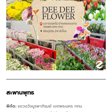
สะพานพุทธ
พิกัด:
แขวงวังบูรพาภิรมย์ เขตพระนคร กทม.