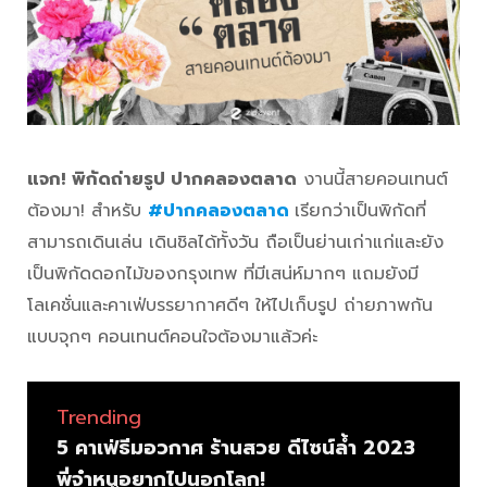
แจก!
พิกัดถ่ายรูป ปากคลองตลาด
งานนี้สายคอนเทนต์
ต้องมา! สำหรับ
#ปากคลองตลาด
เรียกว่าเป็นพิกัดที่
สามารถเดินเล่น เดินชิลได้ทั้งวัน ถือเป็นย่านเก่าแก่และยัง
เป็นพิกัดดอกไม้ของกรุงเทพ ที่มีเสน่ห์มากๆ แถมยังมี
โลเคชั่นและคาเฟ่บรรยากาศดีๆ ให้ไปเก็บรูป ถ่ายภาพกัน
แบบจุกๆ คอนเทนต์คอนใจต้องมาแล้วค่ะ
Trending
5 คาเฟ่ธีมอวกาศ ร้านสวย ดีไซน์ล้ำ 2023
พี่จ๋าหนูอยากไปนอกโลก!