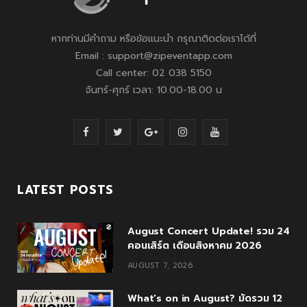
หากท่านมีคำถาม หรือข้อแนะนำ กรุณาติดต่อเราได้ที่
Email : support@zipeventapp.com
Call center: 02 038 5150
จันทร์-ศุกร์ เวลา: 10.00-18.00 น
F
T
G
I
Y
a
w
o
n
o
c
i
o
s
u
LATEST POSTS
e
t
g
t
T
August Concert Update! รวม 24
b
t
l
a
u
คอนเสิร์ต เดือนสิงหาคม 2026
o
e
e
g
b
AUGUST 7, 2026
o
r
P
r
e
What’s on in August? มัดรวม 12