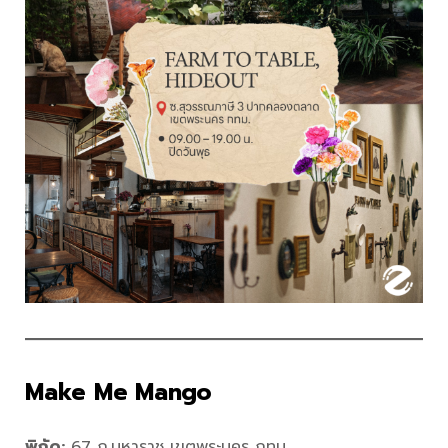
Make Me Mango
พิกัด:
67 ถ.มหาราช เขตพระนคร กทม.