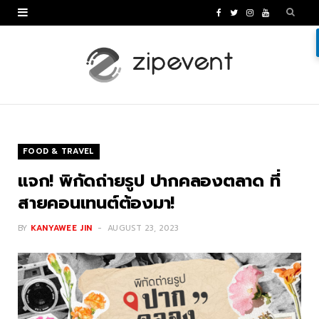
F
T
I
Y
a
w
n
o
c
i
s
u
e
t
t
T
b
t
a
u
o
e
g
b
FOOD & TRAVEL
o
r
r
e
แจก! พิกัดถ่ายรูป ปากคลองตลาด ที่
k
a
สายคอนเทนต์ต้องมา!
m
BY
KANYAWEE JIN
AUGUST 23, 2023