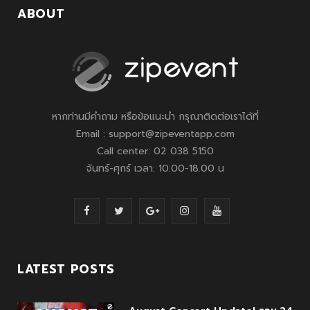
ABOUT
หากท่านมีคำถาม หรือข้อแนะนำ กรุณาติดต่อเราได้ที่
Email : support@zipeventapp.com
Call center: 02 038 5150
จันทร์-ศุกร์ เวลา: 10.00-18.00 น
F
T
G
I
Y
a
w
o
n
o
c
i
o
s
u
LATEST POSTS
e
t
g
t
T