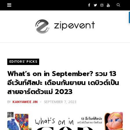
F
T
I
Y
a
w
n
o
c
i
s
u
e
t
t
T
b
t
a
u
o
e
g
b
EDITORS' PICKS
o
r
r
e
What’s on in September? รวม 13
k
a
อีเว้นท์ศิลปะ เดือนกันยายน เดบิวต์เป็น
สายอาร์ตตัวแม่ 2023
m
BY
KANYAWEE JIN
SEPTEMBER 7, 2023