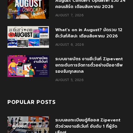
August Concert Update! รวม 24
b
t
l
a
u
คอนเสิร์ต เดือนสิงหาคม 2026
o
e
e
g
b
AUGUST 7, 2026
o
r
P
r
e
What’s on in August? มัดรวม 12
k
l
a
อีเว้นท์ศิลปะ เดือนสิงหาคม 2026
u
m
AUGUST 6, 2026
s
ระบบขายบัตร งานอีเว้นท์ Zipevent
ยกระดับการจัดการตั๋วอย่างมืออาชีพ
รองรับทุกสเกล
AUGUST 5, 2026
POPULAR POSTS
ระบบลงทะเบียนตู้คีออส Zipevent
ตัวช่วยงานอีเว้นท์ อันดับ 1 ที่ผู้จัด
เลือก!