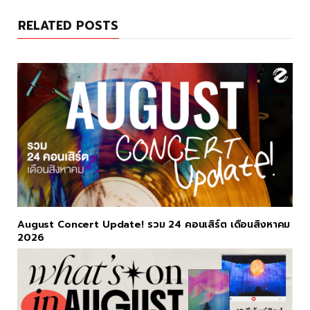
b
a
o
g
RELATED POSTS
o
r
k
a
m
August Concert Update! รวม 24 คอนเสิร์ต เดือนสิงหาคม
2026