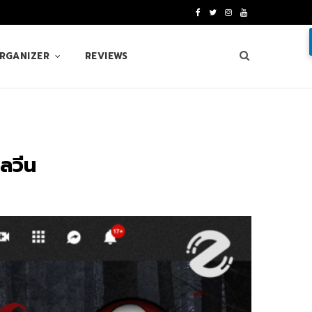
F
T
I
Y
a
w
n
o
ORGANIZER
REVIEWS
c
i
s
u
e
t
t
T
b
t
a
u
o
e
g
b
ลวีน
o
r
r
e
k
a
m