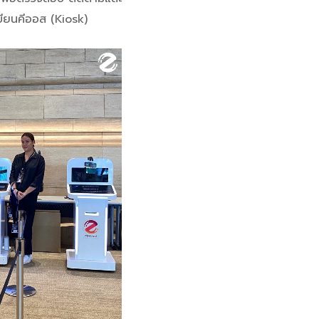
บียนคีออส (Kiosk)