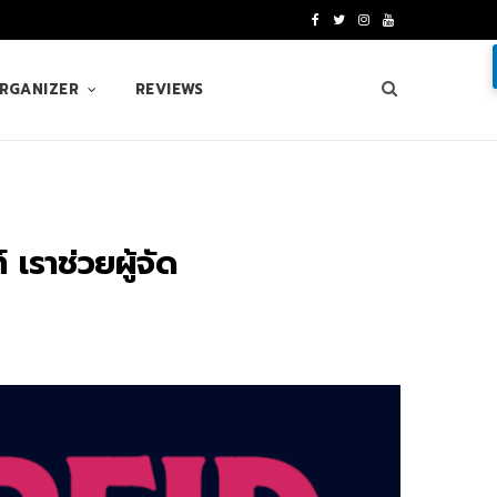
F
T
I
Y
a
w
n
o
ORGANIZER
REVIEWS
c
i
s
u
e
t
t
T
b
t
a
u
o
e
g
b
เราช่วยผู้จัด
o
r
r
e
k
a
m