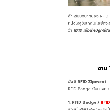
สำหรับบทบาทของ RFID นั้
หนึ่งโซลูชันเทคโนโลยีที่
ว่า
RFID เมื่อนำไปถูกใช้ใ
งาน
ข้อดี RFID Zipevent
: 
RFID Badge กับทางเรา ช่
1. RFID Badge /
RFID
ส่วนนี้
RFID Badge
จะเป