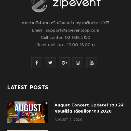
หากท่านมีคำถาม หรือข้อแนะนำ กรุณาติดต่อเราได้ที่
Email : support@zipeventapp.com
Call center: 02 038 5150
จันทร์-ศุกร์ เวลา: 10.00-18.00 น
F
T
G
I
Y
a
w
o
n
o
c
i
o
s
u
LATEST POSTS
e
t
g
t
T
August Concert Update! รวม 24
b
t
l
a
u
คอนเสิร์ต เดือนสิงหาคม 2026
o
e
e
g
b
AUGUST 7, 2026
o
r
P
r
e