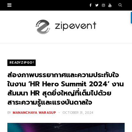
F
T
I
Y
a
w
n
o
c
i
s
u
e
t
t
T
b
t
a
u
o
e
g
b
READYZIPGO!
o
r
r
e
ส่องภาพบรรยากาศและความประทับใจ
k
a
ในงาน ‘HR Hero Summit 2024’ งาน
สัมมนา HR สุดยิ่งใหญ่ที่เต็มไปด้วย
m
สาระความรู้และแรงบันดาลใจ
BY
MANANCHAYA WARASUP
OCTOBER 31, 2024