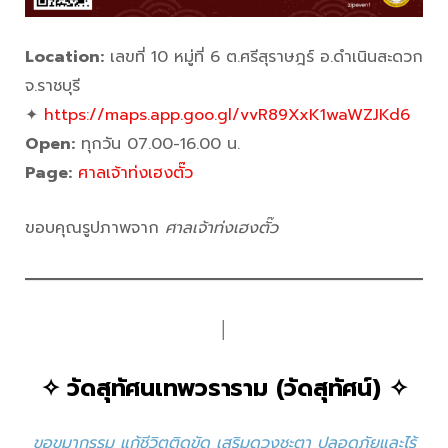
Location:
เลขที่ 10 หมู่ที่ 6 ต.ศรีสุราษฎร์ อ.ดำเนินสะดวก
จ.ราชบุรี
✦
https://maps.app.goo.gl/vvR89XxK1waWZJKd6
Open:
ทุกวัน 07.00-16.00 น.
Page:
ศาลเจ้าท่งเฮงตั๊ว
ขอบคุณรูปภาพจาก
ศาลเจ้าท่งเฮงตั๊ว
│
✧
วัดสุทัศนเทพวราราม (วัดสุทัศน์)
✧
ขอขมากรรม แก้ชีวิตติดขัด เสริมดวงชะตา ปลอดภัยและไร้