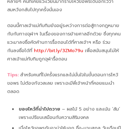
หลายๆ คนที่เคยแวะเวียนมากราบไหว้ขอพรได้บอกไว้ว่า
สมหวังกลับไปทุกครั้งนั่นเอง
ตอนนี้ศาลเจ้าแม่ทับทิมยังอยู่ระหว่างการต่อสู้ทางกฎหมาย
กับกับทางจุฬาฯ ในเรื่องของการย้ายศาลอีกด้วย ซึ่งทุกคน
แวะมาลงชื่อคัดค้านการรื้อถอนได้ที่ศาลเจ้าฯ หรือ ร่วม
กันลงชื่อได้ที่
http://bit.ly/3ZMo79u
เพื่อสนับสนุนไม่ให้
ศาลเจ้าแม่ทับทิมถูกจุฬารื้อถอน
Tips:
สำหรับคนที่ไปครั้งแรกและไม่มั่นใจในขั้นตอนการไหว้
ขอพร ไม่ต้องกังวลเลย เพราะจะมีพี่เจ้าหน้าที่คอยแนะนำ
ตลอด
ของไหว้ที่นำไปถวาย
– ผลไม้ 5 อย่าง และเน้น ‘ส้ม’
เพราะเปรียบเสมือนกับความสิริมงคล
เมื่อไหว้ขอพรกับอาม่าให้บอก ชื่อ-นามสกุล วันเดือนปี