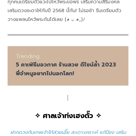
ทุกคนเตรียมตัวแวะไปไหว้พระขอพร เสริมความสิริมงคล
เสริมดวงชะตาให้กับปี 2568 นี้กัน! ไม่รอช้า รีบเตรียมตัว
วางแพลนไหว้พระกันได้เลย (◕ ᴗ ◕„)ﾉ
Trending
5 คาเฟ่ธีมอวกาศ ร้านสวย ดีไซน์ล้ำ 2023
พี่จ๋าหนูอยากไปนอกโลก!
│
✧
ศาลเจ้าท่งเฮงตั๊ว
✧
ฝากดวงกับเทพเจ้าไท้ส่วยเอี๊ย สะเดาะเคราะห์ แก้ปีชง เสริม