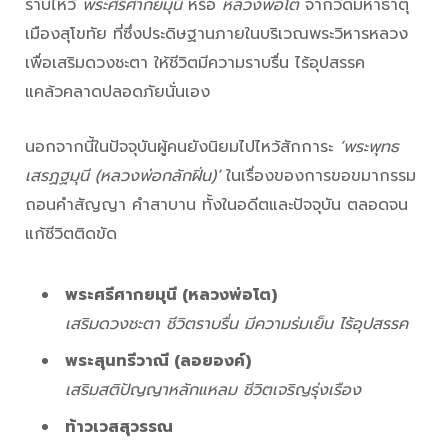
ราบไหว้
พระศรีศากยมุนี
หรือ
หลวงพ่อโต
จากวัดมหาธาตุ
เมืองสุโขทัย ที่ซึ่งประดิษฐานภายในบริเวณพระวิหารหลวง
เพื่อเสริมดวงชะตา ให้ชีวิตมีความราบรื่น ไร้อุปสรรค
แคล้วคลาดปลอดภัยนั่นเอง
นอกจากนี้ในปัจจุบันผู้คนยังนิยมไปไหว้สักการะ
‘พระพุทธ
เสรฏฐมุนี (หลวงพ่อกลักฝิ่น)’
ในเรื่องของการขอขมากรรม
ถอนคำสัญญา คำสาบาน ทั้งในอดีตและปัจจุบัน ตลอดจน
แก้ชีวิตติดขัด
พระศรีศากยมุนี (หลวงพ่อโต)
เสริมดวงชะตา ชีวิตราบรื่น มีความร่มเย็น ไร้อุปสรรค
พระสุนทรีวาณี (ลอยองค์)
เสริมสติปัญญาหลักแหลม ชีวิตเจริญรุ่งเรือง
ท้าวเวสสุวรรณ