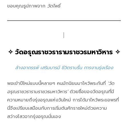
ขอบคุณรูปภาพจาก
วัดโพธิ์
│
✧
วัดอรุณราชวรารามราชวรมหาวิหาร
✧
ล้างอาถรรพ์ เสริมบารมี ชีวิตราบรื่น การงานรุ่งเรือง
พอเข้าปีใหม่แบบนี้หลายๆ คนมักนิยมมาไหว้พระกันที่
‘วัด
อรุณราชวรารามราชวรมหาวิหาร’
ด้วยชื่อของวัดอรุณที่มี
ความหมายถึงรุ่งอรุณแห่งวันใหม่ การได้มาไหว้พระขอพรที่
นี่จึงเปรียบเสมือนกับการเริ่มต้นศักราชใหม่ด้วยความ
สว่างไสวจากรุ่งอรุณนั่นเอง