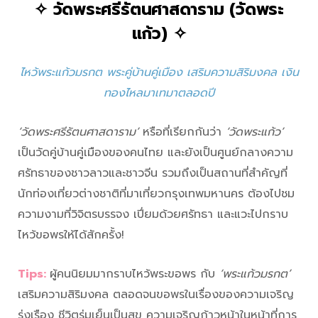
✧
วัดพระศรีรัตนศาสดาราม (วัดพระ
แก้ว)
✧
ไหว้พระแก้วมรกต พระคู่บ้านคู่เมือง เสริมความสิริมงคล เงิน
ทองไหลมาเทมาตลอดปี
‘วัดพระศรีรัตนศาสดาราม’
หรือที่เรียกกันว่า
‘วัดพระแก้ว’
เป็นวัดคู่บ้านคู่เมืองของคนไทย และยังเป็นศูนย์กลางความ
ศรัทธาของชาวลาวและชาวจีน รวมถึงเป็นสถานที่สำคัญที่
นักท่องเที่ยวต่างชาติที่มาเที่ยวกรุงเทพมหานคร ต้องไปชม
ความงามที่วิจิตรบรรจง เปี่ยมด้วยศรัทธา และแวะไปกราบ
ไหว้ขอพรให้ได้สักครั้ง!
Tips:
ผู้คนนิยมมากราบไหว้พระขอพร กับ
‘พระแก้วมรกต’
เสริมความสิริมงคล ตลอดจนขอพรในเรื่องของความเจริญ
รุ่งเรือง ชีวิตร่มเย็นเป็นสุข ความเจริญก้าวหน้าในหน้าที่การ