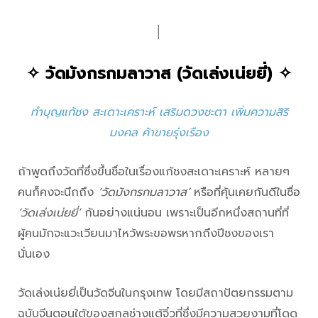
│
✧
วัดมังกรกมลาวาส (วัดเล่งเน่ยยี่)
✧
ทำบุญแก้ชง สะเดาะเคราะห์ เสริมดวงชะตา เพิ่มความสิริ
มงคล ค้าขายรุ่งเรือง
ถ้าพูดถึงวัดที่ซึ่งขึ้นชื่อในเรื่องแก้ชงสะเดาะเคราะห์ หลายๆ
คนก็คงจะนึกถึง
‘วัดมังกรกมลาวาส’
หรือที่คุ้นเคยกันดีในชื่อ
‘วัดเล่งเน่ยยี่’
กันอย่างแน่นอน เพราะเป็นอีกหนึ่งสถานที่ที่
ผู้คนมักจะแวะเวียนมาไหว้พระขอพรหากถึงปีชงของเรา
นั่นเอง
วัดเล่งเน่ยยี่เป็นวัดจีนในกรุงเทพ โดยมีสถาปัตยกรรมตาม
ฉบับจีนตอนใต้ของสกุลช่างแต้จิ๋วที่ซึ่งมีความสวยงามที่โดด