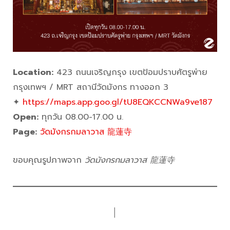
Location:
423 ถนนเจริญกรุง เขตป้อมปราบศัตรูพ่าย
กรุงเทพฯ / MRT สถานีวัดมังกร ทางออก 3
✦
https://maps.app.goo.gl/tU8EQKCCNWa9ve187
Open:
ทุกวัน 08.00-17.00 น.
Page:
วัดมังกรกมลาวาส 龍蓮寺
ขอบคุณรูปภาพจาก
วัดมังกรกมลาวาส 龍蓮寺
│