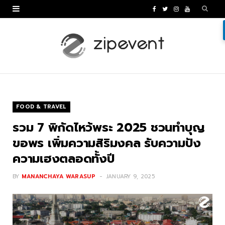
F
T
I
Y
a
w
n
o
c
i
s
u
e
t
t
T
b
t
a
u
o
e
g
b
FOOD & TRAVEL
o
r
r
e
รวม 7 พิกัดไหว้พระ 2025 ชวนทำบุญ
k
a
ขอพร เพิ่มความสิริมงคล รับความปัง
ความเฮงตลอดทั้งปี
m
BY
MANANCHAYA WARASUP
JANUARY 9, 2025