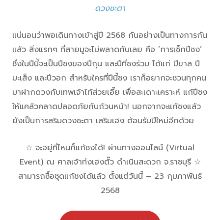
ดวงชะตา
แน่นอนว่าพอเดินทางเข้าสู่ปี 2568 กันอย่างเป็นทางการกัน
แล้ว สิ่งแรกๆ ที่สายมูจะไม่พลาดกันเลย คือ ‘การเช็กปีชง’
ซึ่งในปีนี้จะเป็นปีชงของปีกุน และปีที่ชงร่วม ได้แก่ ปีขาล ปี
มะเส็ง และปีวอก สำหรับใครที่ปีนี้ชง เราก็อยากจะชวนทุกคน
มาฝากดวงกับเทพเจ้าไท้ส่วยเอี๊ย เพื่อสะเดาะเคราะห์ แก้ปีชง
ให้แคล้วคลาดปลอดภัยกันถ้วนหน้า! นอกจากจะแก้ชงแล้ว
ยังเป็นการสริมดวงชะตา เสริมเฮง ต้อนรับปีใหม่อีกด้วย
☆ จะอยู่ที่ไหนก็แก้ชงได้! ผ่านทางออนไลน์ (Virtual
Event) ณ ศาลเจ้าท่งเฮงตั๊ว ดำเนินสะดวก จ.ราชบุรี ☆
สามารถซื้อชุดแก้ชงได้แล้ว ตั้งแต่วันนี้ – 23 กุมภาพันธ์
2568