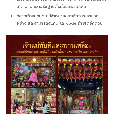
เกิด อายุ และอธิษฐานตั้งมั่นขอพรได้เลย
ที่ศาลเจ้าแม่ทับทิม มีจำหน่ายของสักการะครบทุก
อย่าง และสามารถสแกน Qr code จ่ายได้อีกด้วย!