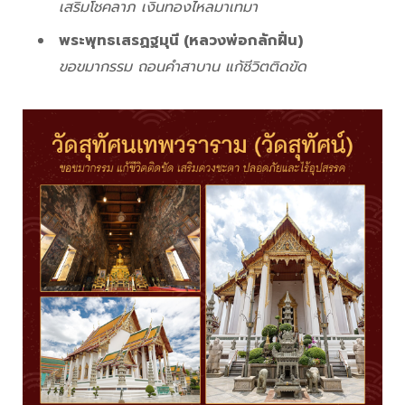
เสริมโชคลาภ เงินทองไหลมาเทมา
พระพุทธเสรฏฐมุนี (หลวงพ่อกลักฝิ่น)
ขอขมากรรม ถอนคำสาบาน แก้ชีวิตติดขัด