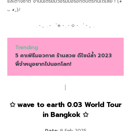
และต่างชาติ งานนี้เตรียมวอร์มมือรอกดบัตรกันได้เลย ! (◕
ᴗ ◕„)ﾉ
.・。.・゜✭・.・✫・゜・。.
Trending
5 คาเฟ่ธีมอวกาศ ร้านสวย ดีไซน์ล้ำ 2023
พี่จ๋าหนูอยากไปนอกโลก!
│
✩ wave to earth 0.03 World Tour
in Bangkok ✩
Date:
9 Feb 2025