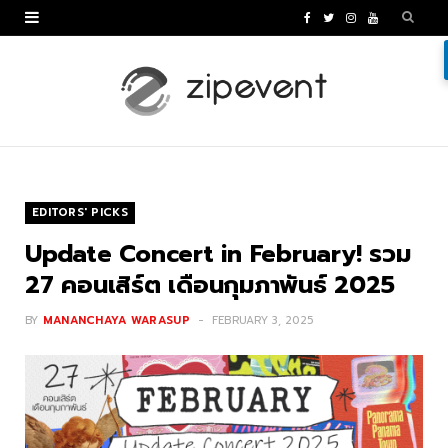
F
T
I
Y
a
w
n
o
c
i
s
u
e
t
t
T
b
t
a
u
o
e
g
b
EDITORS' PICKS
o
r
r
e
Update Concert in February! รวม
k
a
27 คอนเสิร์ต เดือนกุมภาพันธ์ 2025
m
BY
MANANCHAYA WARASUP
FEBRUARY 3, 2025