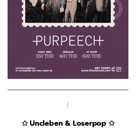
│
✩ Uncleben & Loserpop ✩