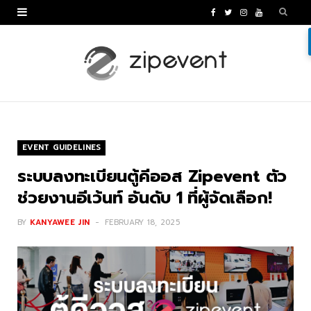
F
T
I
Y
a
w
n
o
c
i
s
u
e
t
t
T
b
t
a
u
o
e
g
b
EVENT GUIDELINES
o
r
r
e
ระบบลงทะเบียนตู้คีออส Zipevent ตัว
k
a
ช่วยงานอีเว้นท์ อันดับ 1 ที่ผู้จัดเลือก!
m
BY
KANYAWEE JIN
FEBRUARY 18, 2025