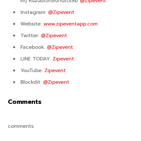
คะ) หรือจิ้มไปที่ลิงก์นี้ได้เลย
@Zipevent
Instagram:
@Zipevent
Website:
www.zipeventapp.com
Twitter:
@Zipevent
Facebook:
@Zipevent
LINE TODAY:
Zipevent
YouTube:
Zipevent
Blockdit:
@Zipevent
Comments
comments