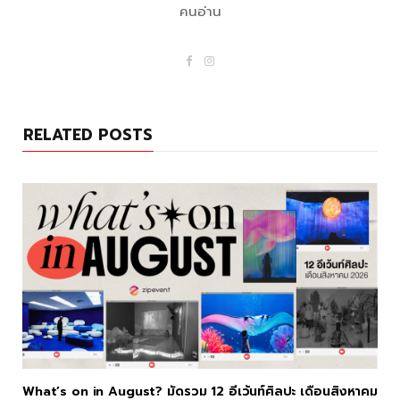
คนอ่าน
F
I
a
n
c
s
e
t
b
a
o
g
RELATED POSTS
o
r
k
a
m
What’s on in August? มัดรวม 12 อีเว้นท์ศิลปะ เดือนสิงหาคม