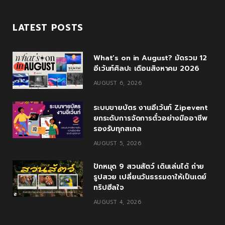
a
w
o
n
o
c
i
o
s
u
LATEST POSTS
e
t
g
t
T
What’s on in August? มัดรวม 12
b
t
l
a
u
อีเว้นท์ศิลปะ เดือนสิงหาคม 2026
o
e
e
g
b
AUGUST 6, 2026
o
r
P
r
e
ระบบขายบัตร งานอีเว้นท์ Zipevent
k
l
a
ยกระดับการจัดการตั๋วอย่างมืออาชีพ
รองรับทุกสเกล
u
m
AUGUST 5, 2026
s
ปักหมุด 9 สวนสัตว์ เดินเล่นได้ ถ่าย
รูปสวย เปลี่ยนวันธรรมดาให้เป็นเดย์
ทริปฮีลใจ
AUGUST 4, 2026