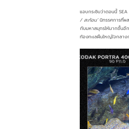
แอบกระซิบว่าตอนนี้ SE
/ สะท้อน’
นิทรรศการที่ผส
กับมหาสมุทรให้มากขึ้นอ
ท้องทะเลผืนใหญ่ใจกลางก