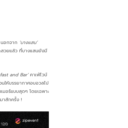
ลย นอกจาก
‘บางแสน’
ะสวยแล้ว ที่บางแสนยังมี
fast and Bar’
คาเฟ่ไวบ์
 ชวนให้บรรยากาศอบอวลไป
ัมเมอร์แบบสุดๆ โดยเฉพาะ
าสักครั้ง !