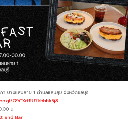
า บางแสนสาย 1 ตำบลแสนสุข จังหวัดชลบุรี
goo.gl/G9CXrfRU7kbbhk5j8
0.00 น.
st and Bar