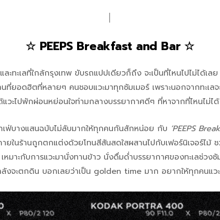
│
☆ PEEPS Breakfast and Bar ☆
 ! และทะเลที่ใกล้กรุงเทพ ขับรถแปปเดียวก็ถึง จะเป็นที่ไหนไปไม่ได้เ
สถานที่ยอดฮิตที่หลายๆ คนชอบแวะมาทุกซัมเมอร์ เพราะนอกจากทะเลจ
าได้แวะไปพักผ่อนหย่อนใจท่ามกลางบรรยากาศดีๆ ที่หาจากที่ไหนไม่ได้
ดคาเฟ่บางแสนฉบับไม่ลับมากให้ทุกคนกันสักหน่อย กับ
‘PEEPS Break
ภายในร้านถูกตกแต่งด้วยโทนสีสันสดใสผสานไปกับเฟอร์นิเจอร์ไม้
น เหมาะกับการแวะมานั่งทานข้าว นั่งดื่มด่ำบรรยากาศของทะเลช่วงซ
์กำลังจะตกดิน บอกเลยว่าเป็น golden time มาก อยากให้ทุกคนแวะม