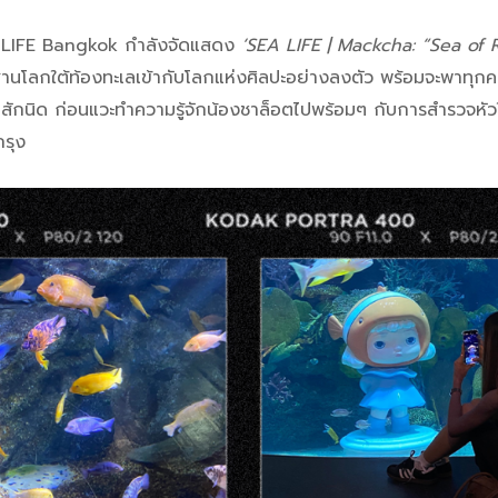
A LIFE Bangkok กำลังจัดแสดง
‘SEA LIFE | Mackcha: “Sea of 
านโลกใต้ท้องทะเลเข้ากับโลกแห่งศิลปะอย่างลงตัว พร้อมจะพาทุกค
ีกสักนิด ก่อนแวะทำความรู้จักน้องชาล็อตไปพร้อมๆ กับการสำรวจห
รุง