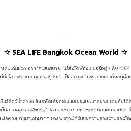
│
☆ SEA LIFE Bangkok Ocean World ☆
ดินเล่นชิวๆ อากาศเย็นสบาย แต่ยังได้ฟีลซัมเมอร์อยู่ ! กับ
‘SEA
ี่ที่เชื่อว่าหลายๆ คนน่าจะรู้จักกันเป็นอย่างดี เพราะที่นี่เขาตั้งอย
ชว์สัตว์น้ำต่างๆ ให้เราได้เลือกเดินชมเยอะแยะมากมาย เดินกันได้เพ
ยก็คือ
‘มุมอุโมงค์ใต้ทะเล’
ที่ชาว aquarium lover ต้องตกหลุมรัก เป็น
หรือคุณแฟนมาเดทมากๆ เพราะเราจะได้ชื่นชมความสวยงามของโลก