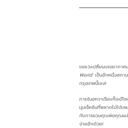
ขอแวะเปลี่ยนบรรยากาศมาเ
World’
เป็นอีกหนึ่งสถานท
กรุงเทพนี้เอง!
ภายในอควาเรียมก็จะมีโซนโ
มุมเช็คอินที่พลาดไม่ได้เล
กับการชวนคุณพ่อคุณแม่
ง่ายอีกด้วย!