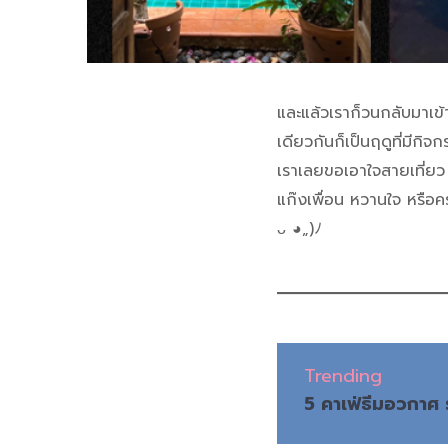
และแล้วเราก็วนกลับมาเข้า
เดียวกันก็เป็นฤดูที่มีกิจ
เราเลยขอเอาใจสายเที่ยว
แก๊งเพื่อน หวานใจ หรือครอ
ᴗ ◕„)ﾉ
Trending
5 คาเฟ่ธีมอวกาศ 