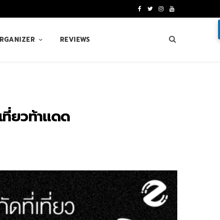
F
T
I
Y
a
w
n
o
ORGANIZER
REVIEWS
c
i
s
u
e
t
t
T
b
t
a
u
o
e
g
b
เที่ยวท้าแดด
o
r
r
e
k
a
m