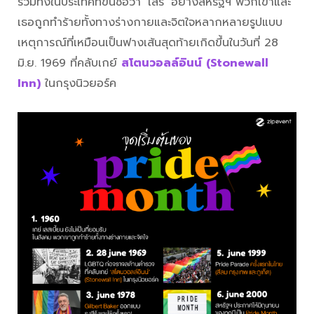
รวมทั้งในประเทศที่ขึ้นชื่อว่า ‘เสรี’ อย่างสหรัฐฯ พวกเขาและ
เธอถูกทำร้ายทั้งทางร่างกายและจิตใจหลากหลายรูปแบบ
เหตุการณ์ที่เหมือนเป็นฟางเส้นสุดท้ายเกิดขึ้นในวันที่ 28
มิ.ย. 1969 ที่คลับเกย์
สโตนวอลล์อินน์
(Stonewall
Inn)
ในกรุงนิวยอร์ค