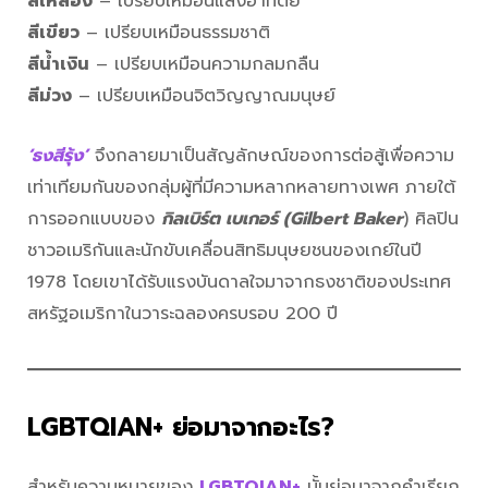
สีเหลือง
– เปรียบเหมือนแสงอาทิตย์
สีเขียว
– เปรียบเหมือนธรรมชาติ
สีน้ำเงิน
– เปรียบเหมือนความกลมกลืน
สีม่วง
– เปรียบเหมือนจิตวิญญาณมนุษย์
‘ธงสีรุ้ง’
จึงกลายมาเป็นสัญลักษณ์ของการต่อสู้เพื่อความ
เท่าเทียมกันของกลุ่มผู้ที่มีความหลากหลายทางเพศ ภายใต้
การออกแบบของ
กิลเบิร์ต เบเกอร์ (Gilbert Baker
) ศิลปิน
ชาวอเมริกันและนักขับเคลื่อนสิทธิมนุษยชนของเกย์ในปี
1978 โดยเขาได้รับแรงบันดาลใจมาจากธงชาติของประเทศ
สหรัฐอเมริกาในวาระฉลองครบรอบ 200 ปี
LGBTQIAN+ ย่อมาจากอะไร?
สำหรับความหมายของ
LGBTQIAN+
นั้นย่อมาจากคำเรียก