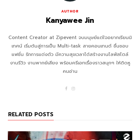
AUTHOR
Kanyawee Jin
Content Creator at Zipevent จบมนุษย์แต่ใจอยากเรียนนิ
เทศน์ เริ่มต้นสู่การเป็น Multi-task สายคอนเทนต์ ชื่นชอบ
แฟชั่น รักการแต่งตัว มีความสุขเวลาได้สร้างงานไลฟ์สไตล์
งานรีวิว งานพากย์เสียง พร้อมครีเอทเรื่องราวสนุกๆ ให้ติดหู
คนอ่าน
F
I
a
n
c
s
e
t
b
a
o
g
RELATED POSTS
o
r
k
a
m