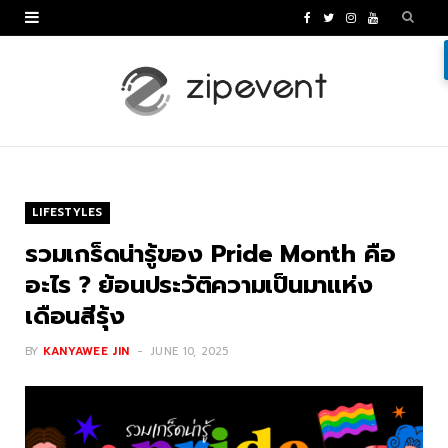
F
T
I
Y
a
w
n
o
c
i
s
u
e
t
t
T
b
t
a
u
o
e
g
b
LIFESTYLES
o
r
r
e
รวมเกร็ดน่ารู้ของ Pride Month คือ
k
a
อะไร ? ย้อนประวัติความเป็นมาแห่ง
เดือนสีรุ้ง
m
BY
KANYAWEE JIN
JUNE 10, 2025