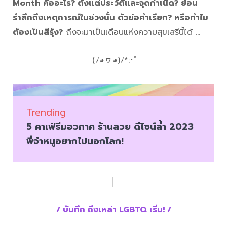
Month คืออะไร? ตั้งแต่ประวัติและจุดกำเนิด? ย้อน
รำลึกถึงเหตุการณ์ในช่วงนั้น ตัวย่อคำเรียก? หรือทำไม
ต้องเป็นสีรุ้ง?
ถึงจะมาเป็นเดือนแห่งความสุขเสรีนี้ได้ …
(ﾉ◕ヮ◕)ﾉ*:･ﾟ
Trending
5 คาเฟ่ธีมอวกาศ ร้านสวย ดีไซน์ล้ำ 2023
พี่จ๋าหนูอยากไปนอกโลก!
│
/ บันทึก ถึงเหล่า LGBTQ เริ่ม! /