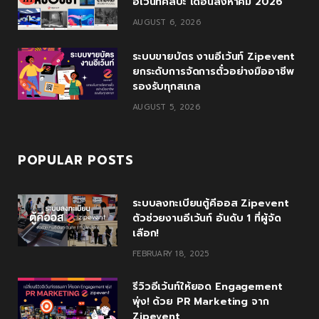
อีเว้นท์ศิลปะ เดือนสิงหาคม 2026
u
m
AUGUST 6, 2026
s
ระบบขายบัตร งานอีเว้นท์ Zipevent
ยกระดับการจัดการตั๋วอย่างมืออาชีพ
รองรับทุกสเกล
AUGUST 5, 2026
POPULAR POSTS
ระบบลงทะเบียนตู้คีออส Zipevent
ตัวช่วยงานอีเว้นท์ อันดับ 1 ที่ผู้จัด
เลือก!
FEBRUARY 18, 2025
รีวิวอีเว้นท์ให้ยอด Engagement
พุ่ง! ด้วย PR Marketing จาก
Zipevent