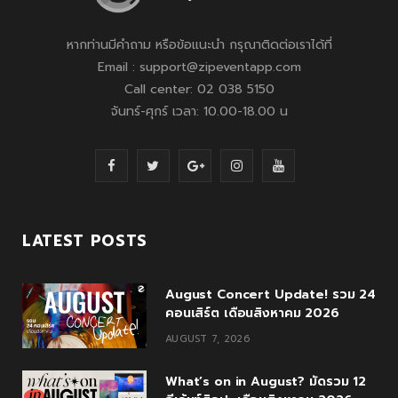
หากท่านมีคำถาม หรือข้อแนะนำ กรุณาติดต่อเราได้ที่
Email : support@zipeventapp.com
Call center: 02 038 5150
จันทร์-ศุกร์ เวลา: 10.00-18.00 น
F
T
G
I
Y
a
w
o
n
o
c
i
o
s
u
LATEST POSTS
e
t
g
t
T
August Concert Update! รวม 24
b
t
l
a
u
คอนเสิร์ต เดือนสิงหาคม 2026
o
e
e
g
b
AUGUST 7, 2026
o
r
P
r
e
What’s on in August? มัดรวม 12
k
l
a