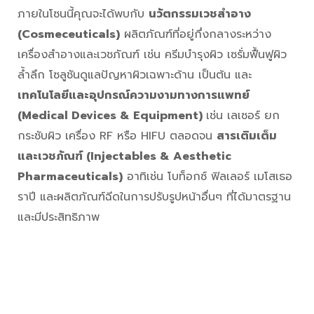
โซนจัดแสดงสุดพิเศษอย่าง
Medical Beauty
มาเพื่อ
ตอบโจทย์เทรนด์ความงามเชิงสุขภาพและเวชศาสตร์ความ
งาม (Aesthetic & Medical Beauty) ซึ่งในตอนนี้กำลัง
ได้รับความนิยมอย่างต่อเนื่องทั่วทุกมุมโลก !
ภายในโซนนี้คุณจะได้พบกับ
นวัตกรรมเวชสำอาง
(Cosmeceuticals)
ผลิตภัณฑ์ที่อยู่กึ่งกลางระหว่าง
เครื่องสำอางและเวชภัณฑ์ เช่น ครีมบำรุงผิว เซรั่มฟื้นฟูผิว
ล้ำลึก โซลูชันดูแลปัญหาผิวเฉพาะด้าน เป็นต้น และ
เทคโนโลยีและอุปกรณ์ความงามทางการแพทย์
(Medical Devices & Equipment)
เช่น เลเซอร์ ยก
กระชับผิว เครื่อง RF หรือ HIFU ตลอดจน
สารเติมเต็ม
และเวชภัณฑ์ (Injectables & Aesthetic
Pharmaceuticals)
อาทิเช่น โบท็อกซ์ ฟิลเลอร์ เมโสเธอ
ราปี และผลิตภัณฑ์ฉีดในการปรับรูปหน้าอื่นๆ ที่ได้มาตรฐาน
และมีประสิทธิภาพ