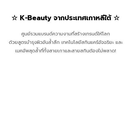
ยังไม่หมดเพียงเท่านี้! เพราะความพิเศษของ Cosmoprof
CBE ASEAN Bangkok 2025 คือ การรวมตัวของ 5
Pavillion นานาชาติ ได้แก่ เกาหลีใต้ จีน ไต้หวัน อิตาลี และ
ไทย แต่ละประเทศไม่ยอมน้อยหน้ากัน ยกทัพผู้ประกอบการ
และนวัตกรรมด้านความงามมาโชว์กันแบบจัดเต็ม ราวกับว่า
เราได้เดินชมแบรนด์ดังระดับโลกครบจบในที่เดียว!
☆ K-Beauty จากประเทศเกาหลีใต้ ☆
ศูนย์รวมแบรนด์ความงามที่สร้างเทรนด์ให้โลก
ด้วยสูตรบำรุงผิวอันล้ำลึก เทคโนโลยีสกินแคร์อัจฉริยะ และ
เมคอัพสุดล้ำที่ทั้งสายเกาและสายสกินต้องไม่พลาด!