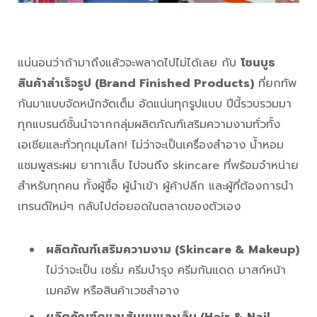
แน่นอนว่าถ้ามาถึงแล้วจะพลาดไปไม่ได้เลย กับ
โซนบูธ
สินค้าสำเร็จรูป (Brand Finished Products)
ที่ยกทัพ
กันมาแบบจัดหนักจัดเต็ม อัดแน่นทุกรูปแบบ ปีนี้รวบรวมมา
ทุกแบรนด์ชั้นนำจากกลุ่มผลิตภัณฑ์เสริมความงามทั่วทั้ง
เอเชียและทั่วทุกมุมโลก! ไม่ว่าจะเป็นเครื่องสำอาง น้ำหอม
แชมพูสระผม ยาทาเล็บ ไปจนถึง skincare ที่พร้อมจำหน่าย
สำหรับทุกคน ทั้งผู้ซื้อ ผู้นำเข้า ผู้ค้าปลีก และผู้ที่ต้องการนำ
เทรนด์ใหม่ๆ กลับไปต่อยอดในตลาดของตัวเอง
ผลิตภัณฑ์เสริมความงาม (Skincare & Makeup)
ไม่ว่าจะเป็น เซรั่ม ครีมบำรุง ครีมกันแดด มาสก์หน้า
เมคอัพ หรือสินค้าเวชสำอาง
ผลิตภัณฑ์ดูแลเส้นผมและเล็บ (Hair & Nail