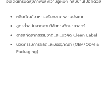
ไปกันต่อ กับ
Supplement zone
อีกหนึ่งโซนจัดแสดง
พิเศษสำหรับปีนี้ โดยโซนนี้จะพาทุกคนไปพบกับทุกเทรนด์และ
นวัตกรรมล่าสุดด้านอาหารเสริม เพื่อสุขภาพและความงาม
แบบองค์รวม บอกเลยว่าใครที่กำลังมีแพลนกลับมาดูแล
สุขภาพและเริ่มต้นปรับการกินให้มีคุณภาพมากยิ่งขึ้นจะต้อง
ถูกใจโซนนี้กันอย่างแน่นอน ทั้งตอบโจทย์ไลฟ์สไตล์ ทั้งได้
อัปเดตเทรนด์สุขภาพและความรู้ใหม่ๆ กลับบ้านไปอีกด้วย !
ผลิตภัณฑ์อาหารเสริมหลากหลายประเภท
สูตรล้ำสมัยจากงานวิจัยทางวิทยาศาสตร์
สารสกัดจากธรรมชาติและแนวคิด Clean Label
นวัตกรรมการผลิตและบรรจุภัณฑ์ (OEM/ODM &