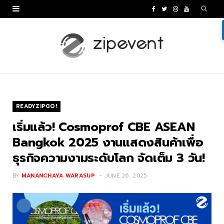
F
T
I
Y
a
w
n
o
c
i
s
u
e
t
t
T
b
t
a
u
o
e
g
b
READYZIPGO!
o
r
r
e
เริ่มแล้ว! Cosmoprof CBE ASEAN
k
a
Bangkok 2025 งานแสดงสินค้าเพื่อ
ธุรกิจความงามระดับโลก จัดเต็ม 3 วัน!
m
BY
MANANCHAYA WARASUP
JUNE 26, 2025