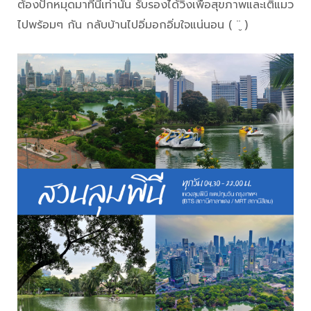
ต้องปักหมุดมาที่นี่เท่านั้น รับรองได้วิ่งเพื่อสุขภาพและเติแมว
ไปพร้อมๆ กัน กลับบ้านไปอิ่มอกอิ่มใจแน่นอน ( ¨̮ )