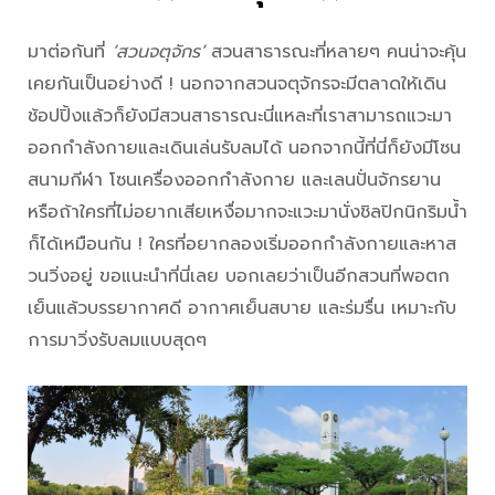
มาต่อกันที่
‘สวนจตุจักร’
สวนสาธารณะที่หลายๆ คนน่าจะคุ้น
เคยกันเป็นอย่างดี ! นอกจากสวนจตุจักรจะมีตลาดให้เดิน
ช้อปปิ้งแล้วก็ยังมีสวนสาธารณะนี่แหละที่เราสามารถแวะมา
ออกกำลังกายและเดินเล่นรับลมได้ นอกจากนี้ที่นี่ก็ยังมีโซน
สนามกีฬา โซนเครื่องออกกำลังกาย และเลนปั่นจักรยาน
หรือถ้าใครที่ไม่อยากเสียเหงื่อมากจะแวะมานั่งชิลปิกนิกริมน้ำ
ก็ได้เหมือนกัน ! ใครที่อยากลองเริ่มออกกำลังกายและหาส
วนวิ่งอยู่ ขอแนะนำที่นี่เลย บอกเลยว่าเป็นอีกสวนที่พอตก
เย็นแล้วบรรยากาศดี อากาศเย็นสบาย และร่มรื่น เหมาะกับ
การมาวิ่งรับลมแบบสุดๆ