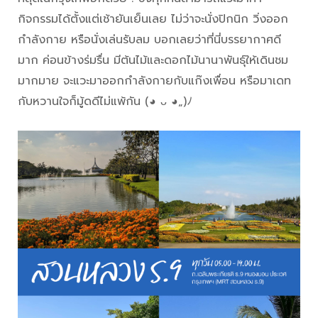
กิจกรรมได้ตั้งแต่เช้ายันเย็นเลย ไม่ว่าจะนั่งปิกนิก วิ่งออก
กำลังกาย หรือนั่งเล่นรับลม บอกเลยว่าที่นี่บรรยากาศดี
มาก ค่อนข้างร่มรื่น มีต้นไม้และดอกไม้นานาพันธุ์ให้เดินชม
มากมาย จะแวะมาออกกำลังกายกับแก๊งเพื่อน หรือมาเดท
กับหวานใจก็มู้ดดีไม่แพ้กัน (◕ ᴗ ◕„)ﾉ