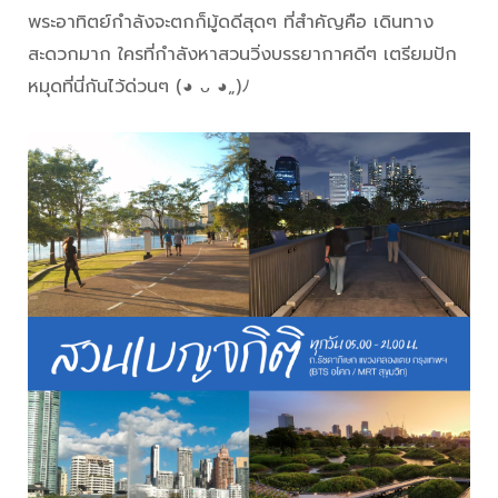
พระอาทิตย์กำลังจะตกก็มู้ดดีสุดๆ ที่สำคัญคือ เดินทาง
สะดวกมาก ใครที่กำลังหาสวนวิ่งบรรยากาศดีๆ เตรียมปัก
หมุดที่นี่กันไว้ด่วนๆ (◕ ᴗ ◕„)ﾉ