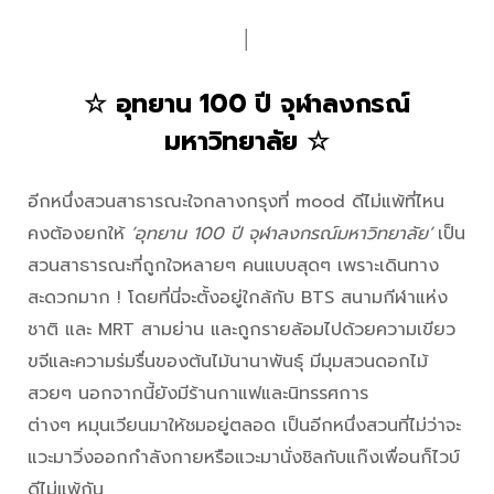
│
☆ อุทยาน 100 ปี จุฬาลงกรณ์
มหาวิทยาลัย ☆
อีกหนึ่งสวนสาธารณะใจกลางกรุงที่ mood ดีไม่แพ้ที่ไหน
คงต้องยกให้
‘อุทยาน 100 ปี จุฬาลงกรณ์มหาวิทยาลัย’
เป็น
สวนสาธารณะที่ถูกใจหลายๆ คนแบบสุดๆ เพราะเดินทาง
สะดวกมาก ! โดยที่นี่จะตั้งอยู่ใกล้กับ BTS สนามกีฬาแห่ง
ชาติ และ MRT สามย่าน และถูกรายล้อมไปด้วยความเขียว
ขจีและความร่มรื่นของต้นไม้นานาพันธุ์ มีมุมสวนดอกไม้
สวยๆ นอกจากนี้ยังมีร้านกาแฟและนิทรรศการ
ต่างๆ หมุนเวียนมาให้ชมอยู่ตลอด เป็นอีกหนึ่งสวนที่ไม่ว่าจะ
แวะมาวิ่งออกกำลังกายหรือแวะมานั่งชิลกับแก๊งเพื่อนก็ไวบ์
ดีไม่แพ้กัน