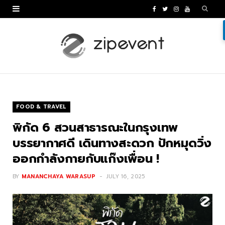
F
T
I
Y
a
w
n
o
c
i
s
u
e
t
t
T
b
t
a
u
o
e
g
b
FOOD & TRAVEL
o
r
r
e
พิกัด 6 สวนสาธารณะในกรุงเทพ
k
a
บรรยากาศดี เดินทางสะดวก ปักหมุดวิ่ง
ออกกำลังกายกับแก๊งเพื่อน !
m
BY
MANANCHAYA WARASUP
JULY 16, 2025