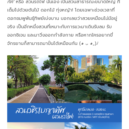
ทัศ’
หรือ สวนรถไฟ นั่นเอง
เป็นสวนสาธารณะขนาดใหญ่ ที่
เต็มไปด้วยต้นไม้ ดอกไม้ ทุ่งหญ้า! โดยเฉพาะช่วงเวลาที่
ดอกชมพูพันธ์ุทิพย์เบ่งบาน บอกเลยว่าสวยเหมือนไม่มีอยู่
จริง เป็นอีกหนึ่งสวนที่เหมาะกับการแวะมาเดินรับลม รับ
ออกซิเจน และมาวิ่งออกกำลังกาย หรือหากใครอยากขี่
จักรยานก็สามารถมาปั่นได้เหมือนกัน (◕ ᴗ ◕„)ﾉ