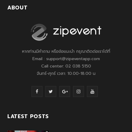
ABOUT
หากท่านมีคำถาม หรือข้อแนะนำ กรุณาติดต่อเราได้ที่
Email : support@zipeventapp.com
Call center: 02 038 5150
จันทร์-ศุกร์ เวลา: 10.00-18.00 น
F
T
G
I
Y
a
w
o
n
o
c
i
o
s
u
LATEST POSTS
e
t
g
t
T