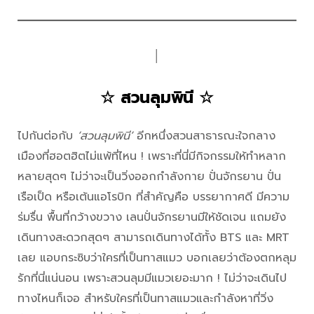
│
☆ สวนลุมพินี ☆
ไปกันต่อกับ
‘สวนลุมพินี’
อีกหนึ่งสวนสาธารณะใจกลาง
เมืองที่ฮอตฮิตไม่แพ้ที่ไหน ! เพราะที่นี่มีกิจกรรมให้ทำหลาก
หลายสุดๆ ไม่ว่าจะเป็นวิ่งออกกำลังกาย ปั่นจักรยาน ปั่น
เรือเป็ด หรือเต้นแอโรบิก ที่สำคัญคือ บรรยากาศดี มีความ
ร่มรื่น พื้นที่กว้างขวาง เลนปั่นจักรยานมีให้ชัดเจน แถมยัง
เดินทางสะดวกสุดๆ สามารถเดินทางได้ทั้ง BTS และ MRT
เลย แอบกระซิบว่าใครที่เป็นทาสแมว บอกเลยว่าต้องตกหลุม
รักที่นี่แน่นอน เพราะสวนลุมมีแมวเยอะมาก ! ไม่ว่าจะเดินไป
ทางไหนก็เจอ สำหรับใครที่เป็นทาสแมวและกำลังหาที่วิ่ง