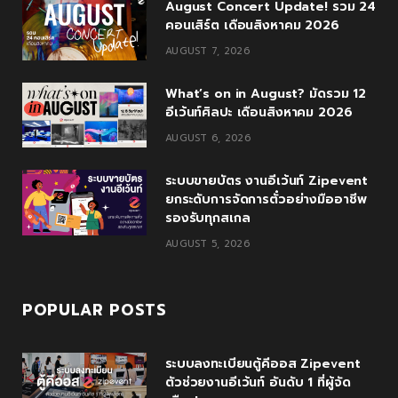
August Concert Update! รวม 24
b
t
l
a
u
คอนเสิร์ต เดือนสิงหาคม 2026
o
e
e
g
b
AUGUST 7, 2026
o
r
P
r
e
What’s on in August? มัดรวม 12
k
l
a
อีเว้นท์ศิลปะ เดือนสิงหาคม 2026
u
m
AUGUST 6, 2026
s
ระบบขายบัตร งานอีเว้นท์ Zipevent
ยกระดับการจัดการตั๋วอย่างมืออาชีพ
รองรับทุกสเกล
AUGUST 5, 2026
POPULAR POSTS
ระบบลงทะเบียนตู้คีออส Zipevent
ตัวช่วยงานอีเว้นท์ อันดับ 1 ที่ผู้จัด