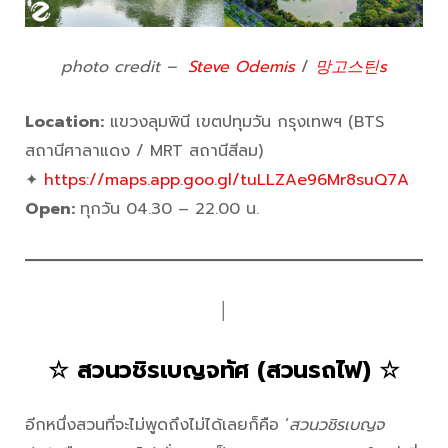
photo credit –
Steve Odemis
/
망고스틴s
Location:
แขวงลุมพินี เขตปทุมวัน กรุงเทพฯ (BTS
สถานีศาลาแดง / MRT สถานีสีลม)
✦
https://maps.app.goo.gl/tuLLZAe96Mr8suQ7A
Open:
ทุกวัน 04.30 – 22.00 น.
│
☆ สวนวชิรเบญจทัศ (สวนรถไฟ) ☆
อีกหนึ่งสวนที่จะไม่พูดถึงไม่ได้เลยก็คือ ‘
สวนวชิรเบญจ