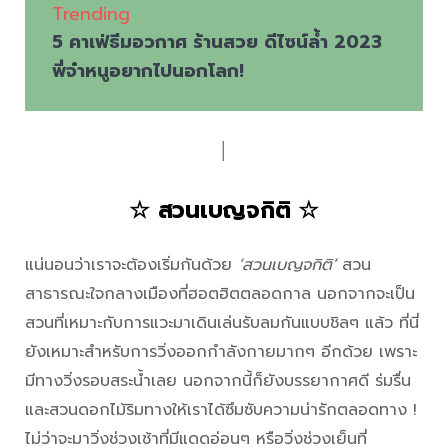
Trending
5 คาเฟ่ธีมอวกาศ ร้านสวย ดีไซน์ล้ำ 2023
พี่จ๋าหนูอยากไปนอกโลก!
│
☆ สวนเบญจกิติ ☆
แน่นอนว่าเราจะต้องเริ่มกันด้วย
‘สวนเบญจกิติ’
สวน
สาธารณะใจกลางเมืองที่ฮอตฮิตตลอดกาล นอกจากจะเป็น
สวนที่เหมาะกับการแวะมาเดินเล่นรับลมกันแบบชิลๆ แล้ว ที่นี่
ยังเหมาะสำหรับการวิ่งออกกำลังกายมากๆ อีกด้วย เพราะ
มีทางวิ่งรอบสระน้ำเลย นอกจากนี้ก็ยังบรรยากาศดี ร่มรื่น
และสวนดอกไม้ริมทางให้เราได้ซึมซับความน่ารักตลอดทาง !
ไม่ว่าจะมาวิ่งช่วงเช้าที่มีแดดอ่อนๆ หรือวิ่งช่วงเย็นที่