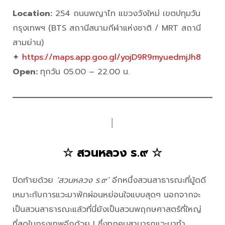
Location:
254 ถนนพญาไท แขวงวังใหม่ เขตปทุมวัน
กรุงเทพฯ (BTS สถานีสนามกีฬาแห่งชาติ / MRT สถานี
สามย่าน)
✦
https://maps.app.goo.gl/yojD9R9myuedmjJh8
Open:
ทุกวัน 05.00 – 22.00 น.
│
☆ สวนหลวง ร.๙ ☆
ปิดท้ายด้วย
‘สวนหลวง ร.๙’
อีกหนึ่งสวนสาธารณะที่มู้ดดี
เหมาะกับการแวะมาพักผ่อนหย่อนใจแบบสุดๆ นอกจากจะ
เป็นสวนสาธารณะแล้วที่นี่ยังเป็นสวนพฤกษศาสตร์ที่ใหญ่
ที่สุดในกรุงเทพอีกด้วย ! ซึ่งทุกคนสามารถแวะมาทำ