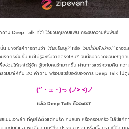
ถาม Deep Talk ที่ดี! ไว้ชวนคุยกับแฟน กระชับความสัมพันธ์
นั้น บางทีแค่การถามว่า
‘ทำอะไรอยู่?’
หรือ
‘วันนี้เป็นไงบ้าง?’
อาจจะย
นรักกระชับขึ้น แต่ไม่รู้จะเริ่มจากตรงไหน? วันนี้ซิปอยากชวนให้ท
ื่อช่วยให้เราได้รู้จัก รู้ใจกับคนรักมากขึ้น ผ่านการแชร์ความคิด ควา
เรารวมมาให้กับ 20 คำถาม พร้อมแชร์ข้อดีของการ Deep Talk ไปดู
(*´・ェ・)っ (ノ> <)ノ
แล้ว Deep Talk คืออะไร?
บบเจาะลึก ที่คุยได้ตั้งแต่คนรัก คนสนิท หรือครอบครัว ไม่ใช่แค่การ
ามหมายกับใจเรา พูดถึงความรู้สึก ประสบการณ์ หรือเรื่องราวที่มีคว