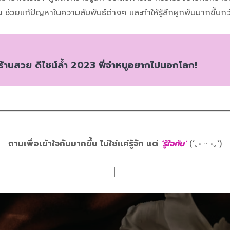
ึ้น ช่วยแก้ปัญหาในความสัมพันธ์ต่างๆ และทำให้รู้สึกผูกพันมากขึ้นกว่
ร้านสวย ดีไซน์ล้ำ 2023 พี่จ๋าหนูอยากไปนอกโลก!
ถามเพื่อเข้าใจกันมากขึ้น ไม่ใช่แค่รู้จัก แต่
‘รู้ใจกัน
‘
(´｡• ᵕ •｡`)
│