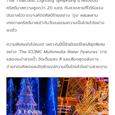
The Thaiconic Lighting Symphony มาพร้อมต้น
คริสต์มาสความสูงกว่า 20 เมตร กับลวดลายที่ได้รับแรง
บันดาลใจจากงานหัตถศิลป์ไทยอย่าง
‘ตุง’
ผสมผสาน
เทศกาลคริสต์มาสเข้ากับวัฒนธรรมความเป็นไทยได้อย่าง
ลงตัว
ความพิเศษยังไม่หมด! เพราะในปีนี้ยังมีเซอร์ไพรส์สุดพิเศษ
อย่าง
‘The ICONIC Multimedia Water Features’
การ
แสดงระบำสายน้ำ จัดเต็มแสง สี และเสียงสุดอลังการ
ถ่ายทอดศิลปะและอัตลักษณ์ความเป็นไทยได้อย่างสวยงาม