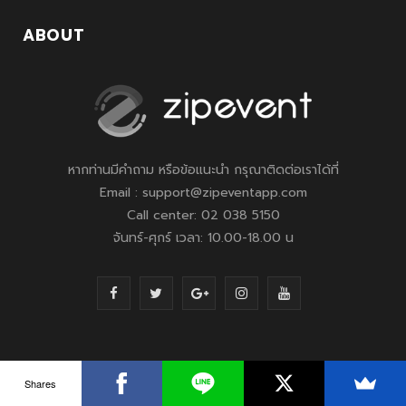
ABOUT
หากท่านมีคำถาม หรือข้อแนะนำ กรุณาติดต่อเราได้ที่
Email : support@zipeventapp.com
Call center: 02 038 5150
จันทร์-ศุกร์ เวลา: 10.00-18.00 น
F
T
G
I
Y
a
w
o
n
o
c
i
o
s
u
LATEST POSTS
Shares
e
t
g
t
T