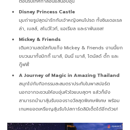
ต้อนรับเทศกาลอันแสนอบอุ่น
Disney Princess Castle
มุมถ่ายรูปสุดน่ารักกับเจ้าหญิงคนโปรด ทั้งซินเดอเรล
ล่า, เบลล์, สโนว์ไวท์, แอเรียล และราพันเซล!
Mickey & Friends
เติมความสดใสกับแก๊ง Mickey & Friends งานนี้ยก
ขบวนมาทั้งมิกกี้ เมาส์, มินนี่ เมาส์, โดนัลด์ ดั๊ก และ
กู๊ฟฟี่
A Journey of Magic in Amazing Thailand
สนุกไปกับกิจกรรมสะสมตราประทับในพาสปอร์ต
นอกจากจะชวนให้อบอุ่นหัวใจแบบสุดๆ แล้วก็ยัง
สามารถนำมาลุ้นรับของรางวัลสุดพิเศษพิเศษ พร้อม
เกมหยอดเหรียญลุ้นรับโปสการ์ดลิมิเต็ดได้อีกด้วย!