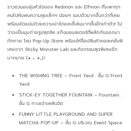
ราวชวนอบอุ่นหัวใจของ Redmon และ Elfmon ที่จะพาทุก
คนไปค้นพบความสุขเล็กๆ น้อยๆ รอบตัวมากขึ้นกว่าที่เคย
พร้อมอัดแน่นด้วยความน่ารักและขี้เล่นมากขึ้นอีกเท่าตัว! ไม่
ว่าจะเป็นมุมถ่ายรูปสุดชิค แก๊งมอนสเตอร์ที่ผลัดกันออกมา
ทักทาย โซน Pop-Up Store พร้อมให้ช็อปสินค้าคอลเคชั่นพิ
เศษจาก Sticky Monster Lab และกิจกรรมสุดพิเศษอีก
มากมาย (◕ ᴗ ◕„)ﾉ
THE WISHING TREE – Front Yard : ชั้น G Front
Yard
STICK-EY TOGETHER FOUNTAIN – Fountain :
ชั้น G ทางเข้าเพลินจิต
FUNNY LITTLE PLAYGROUND AND SUPER
MATCHA POP-UP – ชั้น G บริเวณ Event Space