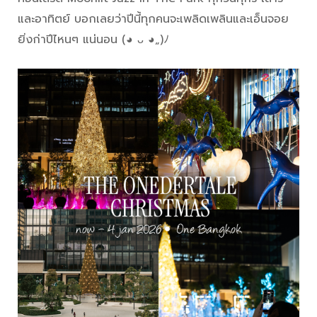
และอาทิตย์ บอกเลยว่าปีนี้ทุกคนจะเพลิดเพลินและเอ็นจอย
ยิ่งก่าปีไหนๆ แน่นอน (◕ ᴗ ◕„)ﾉ