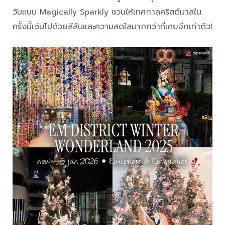
วับแบบ Magically Sparkly ชวนให้เทศกาลคริสต์มาสใน
ครั้งนี้เ๖้มไปด้วยสีสันและความสดใสมากกว่าที่เคยอีกเท่าตัว!