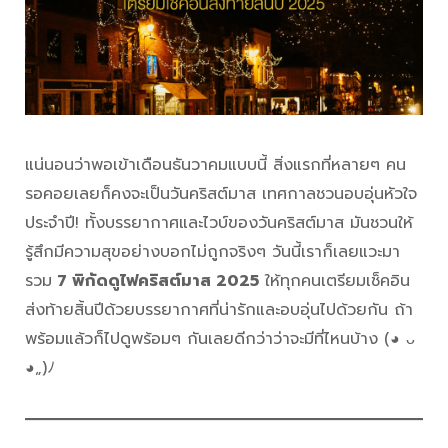
แน่นอนว่าพอเข้าเดือนธันวาคมแบบนี้ สิ่งแรกที่หลายๆ คน
รอคอยเลยก็คงจะเป็นวันคริสต์มาส เทศกาลชวนอบอุ่นหัวใจ
ประจำปี! ทั้งบรรยากาศและไวบ์ของวันคริสต์มาส มันชวนให้
รู้สึกมีความสุขอย่างบอกไม่ถูกจริงๆ วันนี้เราก็เลยแวะมา
รวม
7 พิกัดดูไฟคริสต์มาส 2025
ให้ทุกคนเตรียมเช็คอิน
ส่งท้ายสิ้นปีด้วยบรรยากาศที่น่ารักและอบอุ่นไปด้วยกัน ถ้า
พร้อมแล้วก็ไปดูพร้อมๆ กันเลยดีกว่าว่าจะมีที่ไหนบ้าง (◕ ᴗ
◕„)ﾉ