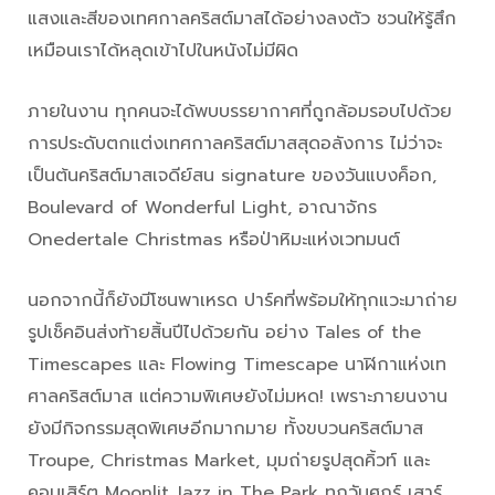
แสงและสีของเทศกาลคริสต์มาสได้อย่างลงตัว ชวนให้รู้สึก
เหมือนเราได้หลุดเข้าไปในหนังไม่มีผิด
ภายในงาน ทุกคนจะได้พบบรรยากาศที่ถูกล้อมรอบไปด้วย
การประดับตกแต่งเทศกาลคริสต์มาสสุดอลังการ ไม่ว่าจะ
เป็นต้นคริสต์มาสเจดีย์สน signature ของวันแบงค็อก,
Boulevard of Wonderful Light, อาณาจักร
Onedertale Christmas หรือป่าหิมะแห่งเวทมนต์
นอกจากนี้ก็ยังมีโซนพาเหรด ปาร์คที่พร้อมให้ทุกแวะมาถ่าย
รูปเช็คอินส่งท้ายสิ้นปีไปด้วยกัน อย่าง Tales of the
Timescapes และ Flowing Timescape นาฬิกาแห่งเท
ศาลคริสต์มาส แต่ความพิเศษยังไม่มหด! เพราะภายนงาน
ยังมีกิจกรรมสุดพิเศษอีกมากมาย ทั้งขบวนคริสต์มาส
Troupe, Christmas Market, มุมถ่ายรูปสุดคิ้วท์ และ
คอนเสิร์ต Moonlit Jazz in The Park ทุกวันศุกร์ เสาร์