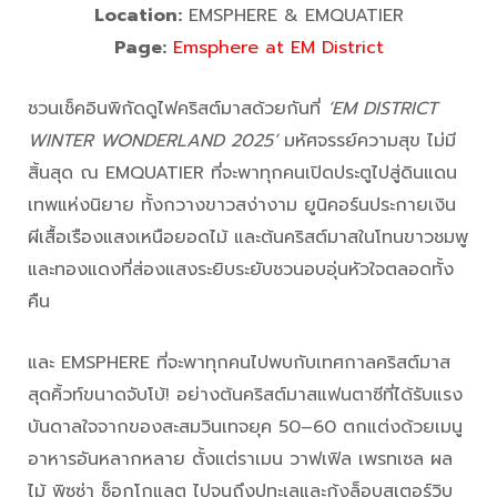
Location:
EMSPHERE & EMQUATIER
Page:
Emsphere at EM District
ชวนเช็คอินพิกัดดูไฟคริสต์มาสด้วยกันที่
‘EM DISTRICT
WINTER WONDERLAND 2025’
มหัศจรรย์ความสุข ไม่มี
สิ้นสุด ณ EMQUATIER ที่จะพาทุกคนเปิดประตูไปสู่ดินแดน
เทพแห่งนิยาย ทั้งกวางขาวสง่างาม ยูนิคอร์นประกายเงิน
ผีเสื้อเรืองแสงเหนือยอดไม้ และต้นคริสต์มาสในโทนขาวชมพู
และทองแดงที่ส่องแสงระยิบระยับชวนอบอุ่นหัวใจตลอดทั้ง
คืน
และ EMSPHERE ที่จะพาทุกคนไปพบกับเทศกาลคริสต์มาส
สุดคิ้วท์ขนาดจับโบ้! อย่างต้นคริสต์มาสแฟนตาซีที่ได้รับแรง
บันดาลใจจากของสะสมวินเทจยุค 50–60 ตกแต่งด้วยเมนู
อาหารอันหลากหลาย ตั้งแต่ราเมน วาฟเฟิล เพรทเซล ผล
ไม้ พิซซ่า ช็อกโกแลต ไปจนถึงปูทะเลและกุ้งล็อบสเตอร์วิบ