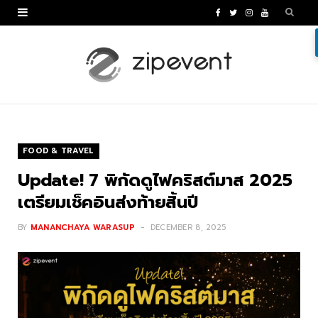
F
T
I
Y
a
w
n
o
c
i
s
u
e
t
t
T
b
t
a
u
o
e
g
b
FOOD & TRAVEL
o
r
r
e
Update! 7 พิกัดดูไฟคริสต์มาส 2025
k
a
เตรียมเช็คอินส่งท้ายสิ้นปี
m
BY
MANANCHAYA WARASUP
DECEMBER 8, 2025