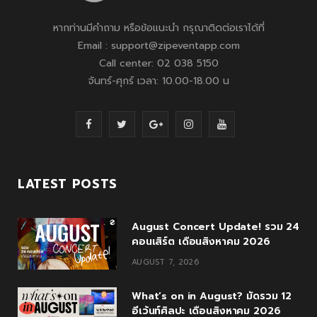
หากท่านมีคำถาม หรือข้อแนะนำ กรุณาติดต่อเราได้ที่
Email : support@zipeventapp.com
Call center: 02 038 5150
จันทร์-ศุกร์ เวลา: 10.00-18.00 น
F
T
G
I
Y
a
w
o
n
o
c
i
o
s
u
LATEST POSTS
e
t
g
t
T
August Concert Update! รวม 24
b
t
l
a
u
คอนเสิร์ต เดือนสิงหาคม 2026
o
e
e
g
b
AUGUST 7, 2026
o
r
P
r
e
What’s on in August? มัดรวม 12
k
l
a
อีเว้นท์ศิลปะ เดือนสิงหาคม 2026