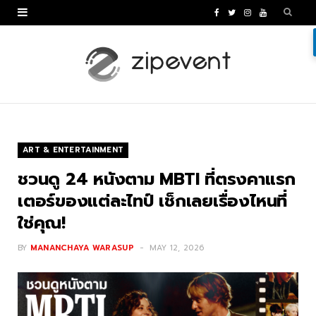
F
T
I
Y
a
w
n
o
c
i
s
u
e
t
t
T
b
t
a
u
o
e
g
b
ART & ENTERTAINMENT
o
r
r
e
ชวนดู 24 หนังตาม MBTI ที่ตรงคาแรก
k
a
เตอร์ของแต่ละไทป์ เช็กเลยเรื่องไหนที่
ใช่คุณ!
m
BY
MANANCHAYA WARASUP
MAY 12, 2026