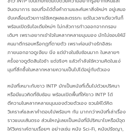
ชาว INTP
เป็นไทป์ที่เต็มไปด้วยความอยากรู้อยากเห็นและ
จินตนาการ ชอบที่จะได้ตั้งคำถามและค้นหาสิ่งใหม่ๆ อยู่เสมอ
ขับเคลื่อนด้วยการใช้เหตุผลและตรรกะ แต่ในเวลาเดียวกันก็
พร้อมเปิดรับไอเดียใหม่ๆ ไม่กลัวการก้าวออกจากกรอบ
เดิมๆ เพราะอยากเข้าใจในหลากหลายมุมมอง มักไม่ชอบให้มี
คนมาตีกรอบหรือกฏที่ตายตัว เพราะค่อนข้างรักอิสระ
ภายนอกอาจดูเงียบ นิ่ง แต่ข้างในซับซ้อนมาก ในหลายๆ
ครั้งอาจดูตัดสินใจช้า แต่จริงๆ แล้วกำลังใช้ความคิดในแง่
มุมที่ลึกซึ้งในหลากหลายความเป็นไปได้อยู่กับตัวเอง
หนังที่เหมาะกับชาว INTP มักเป็นหนังที่เต็มไปด้วยปริศนา
หรือมีแนวคิดที่ซับซ้อน พร้อมเปิดพื้นที่ให้ชาว INTP ได้
ตีความในหลากหลายมุมมองด้วยตัวเอง ชวนให้ได้คิด
วิเคราะห์และหาคำตอบไปพร้อมๆ กัน มากกว่าหนังที่เล่าเรื่อง
ราวแบบเส้นตรง ส่วนใหญ่เลยเป็นหนังที่มีปริศนาไขหรือมีจุด
ให้วิเคราะห์ตามเรื่อยๆ อย่างเช่น หนัง Sci-Fi, หนังปรัชญา,