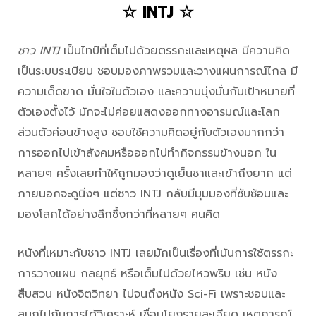
☆ INTJ ☆
ชาว INTJ
เป็นไทป์ที่เต็มไปด้วยตรรกะและเหตุผล มีความคิด
เป็นระบบระเบียบ ชอบมองภาพรวมและวางแผนการณ์ไกล มี
ความเด็ดขาด มั่นใจในตัวเอง และความมุ่งมั่นกับเป้าหมายที่
ตัวเองตั้งไว้ มักจะไม่ค่อยแสดงออกทางอารมณ์และโลก
ส่วนตัวค่อนข้างสูง ชอบใช้ความคิดอยู่กับตัวเองมากกว่า
การออกไปเข้าสังคมหรือออกไปทำกิจกรรมข้างนอก ใน
หลายๆ ครั้งเลยทำให้ถูกมองว่าดูเย็นชาและเข้าถึงยาก แต่
ภายนอกจะดูนิ่งๆ แต่ชาว INTJ กลับมีมุมมองที่ซับซ้อนและ
มองโลกได้อย่างลึกซึ้งกว่าที่หลายๆ คนคิด
หนังที่เหมาะกับชาว INTJ เลยมักเป็นเรื่องที่เน้นการใช้ตรรกะ
การวางแผน กลยุทธ์ หรือเต็มไปด้วยไหวพริบ เช่น หนัง
สืบสวน หนังจิตวิทยา ไปจนถึงหนัง Sci-Fi เพราะชอบและ
สนุกไปกับการได้วิเคราะห์ เชื่อมโยงรายละเอียด เหตุการณ์