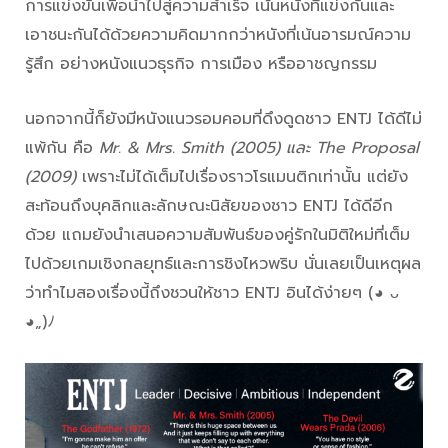
การแข่งขันเพื่อนำไปสู่ความสำเร็จ เน้นหนังที่แข่งกันและ
เอาชนะกันได้ด้วยความคิดมากกว่าหนังที่เน้นอารมณ์ความ
รู้สึก อย่างหนังแนวธุรกิจ การเมือง หรืออาชญกรรม
นอกจากนี้ก็ยังมีหนังแนวรอมคอมที่ดึงดูดชาว ENTJ ได้ดีไม่
แพ้กัน คือ
Mr. & Mrs. Smith (2005) และ The Proposal
(2009)
เพราะไม่ได้เต็มไปเรื่องราวโรแมนติกเท่านั้น แต่ยัง
สะท้อนถึงบุคลิกและลักษณะนิสัยของชาว ENTJ ได้ดีอีก
ด้วย แถมยังนำเสนอความสัมพันธ์ของคู่รักในมิติใหม่ที่เต็ม
ไปด้วยเกมเชิงกลยุทธ์และการชิงไหวพริบ นั่นเลยเป็นเหตุผล
ว่าทำไมสองเรื่องนี้ถึงชวนให้ชาว ENTJ อินได้ง่ายๆ (◕ ᴗ
◕„)ﾉ