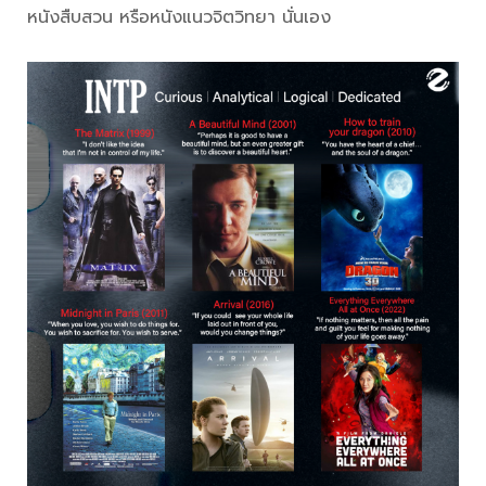
หนังสืบสวน หรือหนังแนวจิตวิทยา นั่นเอง