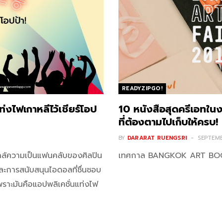
READYZIPGO!
ฟเกาหลีไว้เชียร์โอป
10 หนังสือสุดครีเอ
ที่ต้องตามไปเก็บให้ครบ!
BY
DARARAT RUENGSRI
SEPTEMB
าใกล้ความเป็นแฟนคลับของศิลปิน
เทศกาล BANGKOK ART BOOK 
ละการสนับสนุนไอดอลที่ชื่นชอบ
เพราะมันคือแอปพลิเคชั่นแท่งไฟ