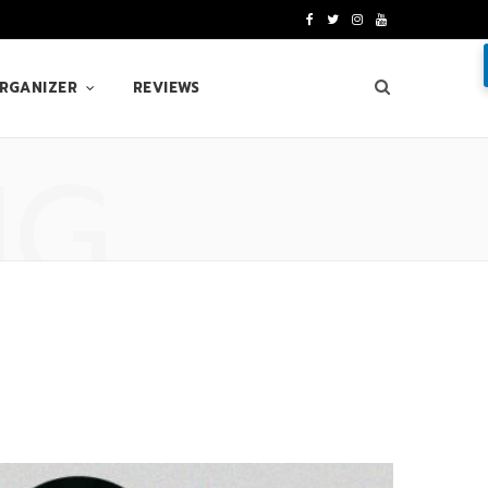
F
T
I
Y
a
w
n
o
ORGANIZER
REVIEWS
c
i
s
u
e
t
t
T
NG
b
t
a
u
o
e
g
b
o
r
r
e
k
a
m