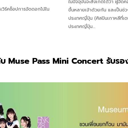
ในปัจจุบันจะสังเกตได้ว่า ผู้จั
วิร์คช็อปการจัดดอกไม้ใน
ขึ้นหลายเจ้าด้วยกัน และเป็นช่
ประเทศญี่ปุ่น (ศิลปินเกาหลีที
ประเทศญี่ปุ่น…
ับ Muse Pass Mini Concert รับรองงาน