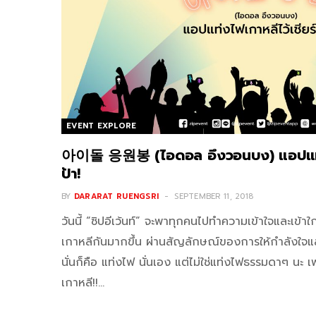
EVENT EXPLORE
아이돌 응원봉 (ไอดอล อึงวอนบง) แอปแท่งไ
ป้า!
BY
DARARAT RUENGSRI
SEPTEMBER 11, 2018
วันนี้ “ซิปอีเว้นท์” จะพาทุกคนไปทำความเข้าใจและเข้
เกาหลีกันมากขึ้น ผ่านสัญลักษณ์ของการให้กำลังใจแ
นั่นก็คือ แท่งไฟ นั่นเอง แต่ไม่ใช่แท่งไฟธรรมดาๆ นะ 
เกาหลี!!…