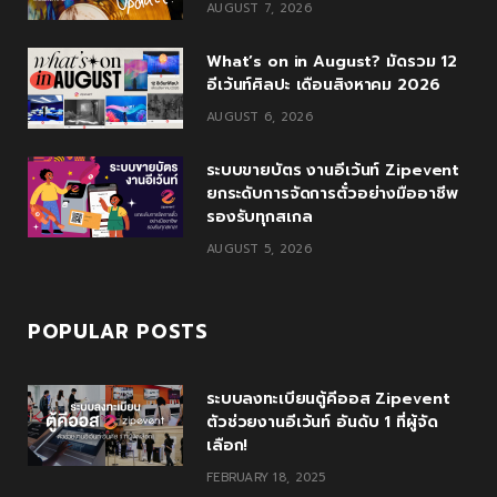
AUGUST 7, 2026
o
r
P
r
e
What’s on in August? มัดรวม 12
k
l
a
อีเว้นท์ศิลปะ เดือนสิงหาคม 2026
AUGUST 6, 2026
u
m
s
ระบบขายบัตร งานอีเว้นท์ Zipevent
ยกระดับการจัดการตั๋วอย่างมืออาชีพ
รองรับทุกสเกล
AUGUST 5, 2026
POPULAR POSTS
ระบบลงทะเบียนตู้คีออส Zipevent
ตัวช่วยงานอีเว้นท์ อันดับ 1 ที่ผู้จัด
เลือก!
FEBRUARY 18, 2025