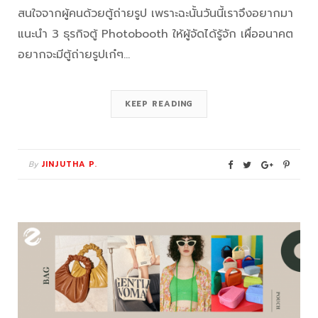
สนใจจากผู้คนด้วยตู้ถ่ายรูป เพราะฉะนั้นวันนี้เราจึงอยากมา
แนะนำ 3 ธุรกิจตู้ Photobooth ให้ผู้จัดได้รู้จัก เผื่ออนาคต
อยากจะมีตู้ถ่ายรูปเก๋ๆ…
KEEP READING
By
JINJUTHA P.