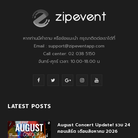
หากท่านมีคำถาม หรือข้อแนะนำ กรุณาติดต่อเราได้ที่
Email : support@zipeventapp.com
Call center: 02 038 5150
จันทร์-ศุกร์ เวลา: 10.00-18.00 น
F
T
G
I
Y
a
w
o
n
o
c
i
o
s
u
LATEST POSTS
e
t
g
t
T
August Concert Update! รวม 24
b
t
l
a
u
คอนเสิร์ต เดือนสิงหาคม 2026
o
e
e
g
b