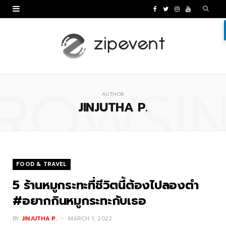
F
T
I
Y
a
w
n
o
c
i
s
u
e
t
t
T
ROWSI
b
t
a
u
AUTHOR
o
e
g
b
JINJUTHA P.
o
r
r
e
k
a
m
FOOD & TRAVEL
5 ร้านหมูกระทะที่ชีวิตนี้ต้องไปลองตำ
#อยากกินหมูกระทะกับเธอ
BY
JINJUTHA P.
MARCH 1, 2022