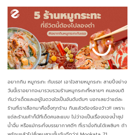
อยากกิน หมูกระทะ กับเธอ! เอาใจสายหมูกระทะ สายปิ้งย่าง
วันนี้เราอยากจะมารวบรวมร้านหมูกระทะที่หลายๆ คนลงมติ
กันว่าเด็ดและอยู่ในดวงใจเป็นอันดับต้นๆ บอกเลยว่าแต่ละ
ร้านที่เราเลือกมาคือจึ้งทุกร้าน กินแล้วต้องร้องว้าว!! เพราะ
แต่ละร้านเค้าก็มีทีเด็ดคนละแบบ ไม่ว่าจะเป็นเรื่องของน้ำซุป
น้ำจิ้ม หรือแม้กระทั่งบรรยากาศดีๆ ที่เรานั่งกินได้เพลินๆ ถ้า
พร้อมแล้วไปสั่งหมูสามชั้นกันดีกว่า! Mookata 71