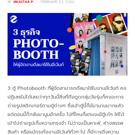
BY
JINJUTHA P.
FEBRUARY 22, 2022
3 ตู้ Photobooth ที่ผู้จัดสามารถดีลมาใช้ในงานอีเว้นท์ คง
ปฏิเสธไม่ได้เลยว่าทุกวันนี้สิ่งที่ดึงดูดกลุ่มวัยรุ่นก็คงจะการ
ถ่ายรูปสติกเกอร์ตามตู้ต่างๆ ซึ่งเจ้าตู้นี้ก็มีมานานมากแล้ว
แต่ตอนนี้ก็กลับมาบูมอีกครั้ง ไปที่ไหนก็แทบจะมีตู้เก๋ๆ ให้ได้
เข้าไปถ่ายรูปเก็บความทรงจำ ไม่ว่าจะเป็นคาเฟ่, ห้างสรรพ
สินค้า หรือแม้กระทั่งงานอีเว้นท์ทั่วๆ ไป ก็มีการดึงความ